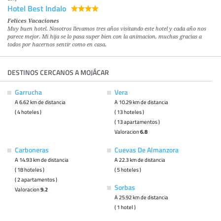
Hotel Best Indalo
Felices Vacaciones
Muy buen hotel. Nosotros llevamos tres años visitando este hotel y cada año nos
parece mejor. Mi hija se lo pasa super bien con la animacion, muchas gracias a
todos por hacernos sentir como en casa.
DESTINOS CERCANOS A MOJÁCAR
Garrucha
Vera
A 6.62 km de distancia
A 10.29 km de distancia
( 4 hoteles )
( 13 hoteles )
( 13 apartamentos )
Valoracion
6.8
Carboneras
Cuevas De Almanzora
A 14.93 km de distancia
A 22.3 km de distancia
( 18 hoteles )
( 5 hoteles )
( 2 apartamentos )
Sorbas
Valoracion
9.2
A 25.92 km de distancia
( 1 hotel )