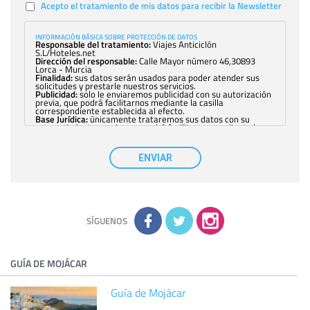
Acepto el tratamiento de mis datos para recibir la Newsletter
INFORMACIÓN BÁSICA SOBRE PROTECCIÓN DE DATOS
Responsable del tratamiento:
Viajes Anticiclón
S.L/Hoteles.net
Dirección del responsable:
Calle Mayor número 46,30893
Lorca - Murcia
Finalidad:
sus datos serán usados para poder atender sus
solicitudes y prestarle nuestros servicios.
Publicidad:
solo le enviaremos publicidad con su autorización
previa, que podrá facilitarnos mediante la casilla
correspondiente establecida al efecto.
Base Jurídica:
únicamente trataremos sus datos con su
consentimiento previo, que podrá facilitarnos mediante la
casilla correspondiente establecida al efecto.
Destinatarios:
con carácter general, sólo el personal de
nuestra entidad que esté debidamente autorizado podrá
ENVIAR
tener conocimiento de la información que le pedimos. No se
comunicarán datos a terceros.
Derechos:
tiene derecho a saber qué información tenemos
sobre usted, corregirla y eliminarla, tal y como se explica en
la información adicional disponible en nuestra página web.
Información complementaria:
Puede consultar la información
adicional y detallada sobre cómo tratamos sus datos en la
política de privacidad
SÍGUENOS
GUÍA DE MOJÁCAR
Guía de Mojácar