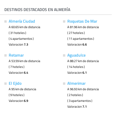
DESTINOS DESTACADOS EN ALMERÍA
Almería Ciudad
Roquetas De Mar
A 60.65 km de distancia
A 81.96 km de distancia
( 31 hoteles )
( 27 hoteles )
( 4 apartamentos )
( 11 apartamentos )
Valoracion
7.3
Valoracion
6.6
Retamar
Aguadulce
A 53.59 km de distancia
A 88.27 km de distancia
( 7 hoteles )
( 14 hoteles )
Valoracion
6.4
Valoracion
6.1
El Ejido
Almerimar
A 95 km de distancia
A 96.93 km de distancia
( 9 hoteles )
( 2 hoteles )
Valoracion
6.9
( 3 apartamentos )
Valoracion
7.1