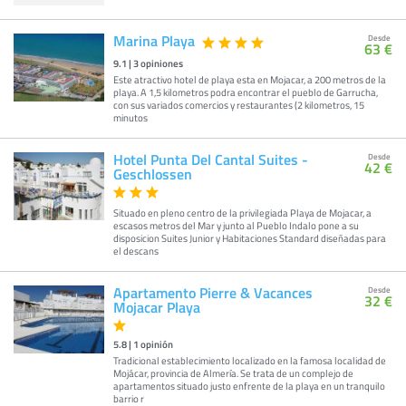
Marina Playa
Desde
63 €
9.1
|
3
opiniones
Este atractivo hotel de playa esta en Mojacar, a 200 metros de la
playa. A 1,5 kilometros podra encontrar el pueblo de Garrucha,
con sus variados comercios y restaurantes (2 kilometros, 15
minutos
Hotel Punta Del Cantal Suites -
Desde
42 €
Geschlossen
Situado en pleno centro de la privilegiada Playa de Mojacar, a
escasos metros del Mar y junto al Pueblo Indalo pone a su
disposicion Suites Junior y Habitaciones Standard diseñadas para
el descans
Apartamento Pierre & Vacances
Desde
32 €
Mojacar Playa
5.8
|
1
opinión
Tradicional establecimiento localizado en la famosa localidad de
Mojácar, provincia de Almería. Se trata de un complejo de
apartamentos situado justo enfrente de la playa en un tranquilo
barrio r