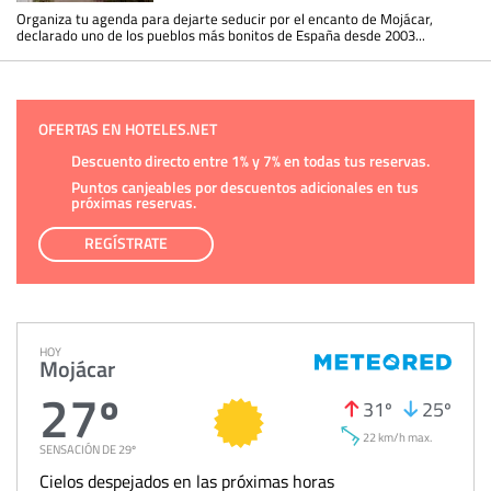
Organiza tu agenda para dejarte seducir por el encanto de Mojácar,
declarado uno de los pueblos más bonitos de España desde 2003...
OFERTAS EN HOTELES.NET
Descuento directo entre 1% y 7% en todas tus reservas.
Puntos canjeables por descuentos adicionales en tus
próximas reservas.
REGÍSTRATE
HOY
Mojácar
27º
31º
25º
22 km/h max.
SENSACIÓN DE 29º
Cielos despejados en las próximas horas