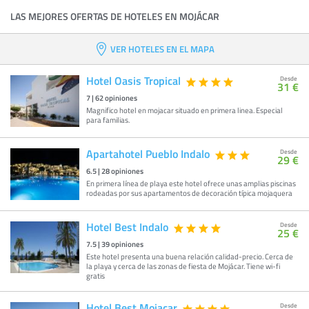
LAS MEJORES OFERTAS DE HOTELES EN MOJÁCAR
VER HOTELES EN EL MAPA
Hotel Oasis Tropical
Desde
31 €
7
|
62
opiniones
Magnifico hotel en mojacar situado en primera linea. Especial
para familias.
Apartahotel Pueblo Indalo
Desde
29 €
6.5
|
28
opiniones
En primera línea de playa este hotel ofrece unas amplias piscinas
rodeadas por sus apartamentos de decoración típica mojaquera
Hotel Best Indalo
Desde
25 €
7.5
|
39
opiniones
Este hotel presenta una buena relación calidad-precio. Cerca de
la playa y cerca de las zonas de fiesta de Mojácar. Tiene wi-fi
gratis
Hotel Best Mojacar
Desde