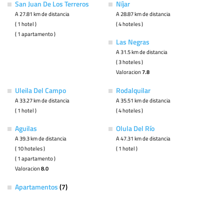
San Juan De Los Terreros
Níjar
A 27.81 km de distancia
A 28.87 km de distancia
( 1 hotel )
( 4 hoteles )
( 1 apartamento )
Las Negras
A 31.5 km de distancia
( 3 hoteles )
Valoracion
7.8
Uleila Del Campo
Rodalquilar
A 33.27 km de distancia
A 35.51 km de distancia
( 1 hotel )
( 4 hoteles )
Aguilas
Olula Del Río
A 39.3 km de distancia
A 47.31 km de distancia
( 10 hoteles )
( 1 hotel )
( 1 apartamento )
Valoracion
8.0
Apartamentos
(7)