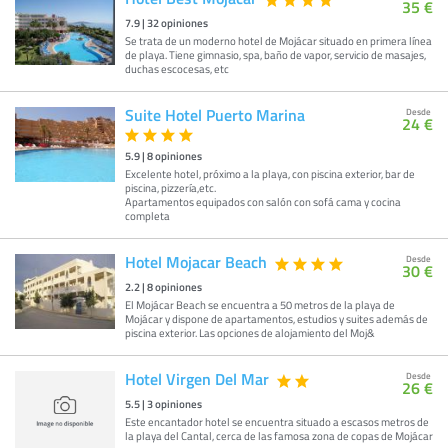
35 €
7.9
|
32
opiniones
Se trata de un moderno hotel de Mojácar situado en primera línea
de playa. Tiene gimnasio, spa, baño de vapor, servicio de masajes,
duchas escocesas, etc
Suite Hotel Puerto Marina
Desde
24 €
5.9
|
8
opiniones
Excelente hotel, próximo a la playa, con piscina exterior, bar de
piscina, pizzería,etc.
Apartamentos equipados con salón con sofá cama y cocina
completa
Hotel Mojacar Beach
Desde
30 €
2.2
|
8
opiniones
El Mojácar Beach se encuentra a 50 metros de la playa de
Mojácar y dispone de apartamentos, estudios y suites además de
piscina exterior. Las opciones de alojamiento del Moj&
Hotel Virgen Del Mar
Desde
26 €
5.5
|
3
opiniones
Este encantador hotel se encuentra situado a escasos metros de
la playa del Cantal, cerca de las famosa zona de copas de Mojácar