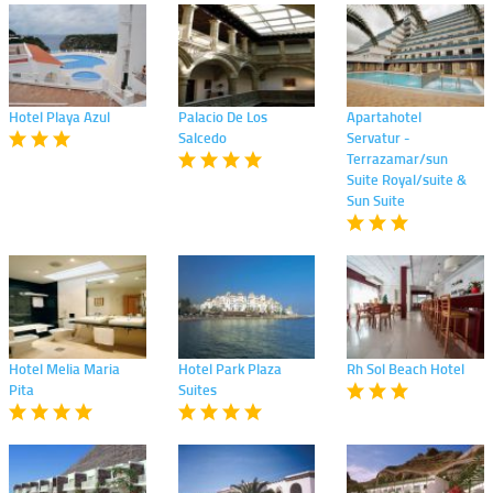
Hotel Playa Azul
Palacio De Los
Apartahotel
Salcedo
Servatur -
Terrazamar/sun
Suite Royal/suite &
Sun Suite
Hotel Melia Maria
Hotel Park Plaza
Rh Sol Beach Hotel
Pita
Suites