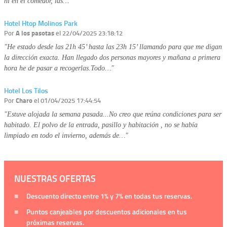
ni en el comedor, las…"
Hotel Htop Molinos Park
Por
A los pasotas
el 22/04/2025 23:18:12
"He estado desde las 21h 45’ hasta las 23h 15’ llamando para que me digan
la dirección exacta. Han llegado dos personas mayores y mañana a primera
hora he de pasar a recogerlas.Todo…"
Hotel Los Tilos
Por
Charo
el 01/04/2025 17:44:54
"Estuve alojada la semana pasada...No creo que reúna condiciones para ser
habitado. El polvo de la entrada, pasillo y habitación , no se había
limpiado en todo el invierno, además de…"
NUESTRAS OFERTAS
Descuento directo entre
1%
y
7%
en todas tus reservas.
Puntos canjeables por descuentos adicionales en tus
próximas reservas.