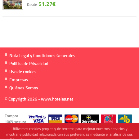
51.27€
Desde
Nota Legal y Condiciones Generales
Política de Privacidad
Uso de cookies
Empresas
Quiénes Somos
© Copyrigth 2026 - www.hoteles.net
Compra
100% segura
Utilizamos cookies propias y de terceros para mejorar nuestros servicios y
mostrarle publicidad relacionada con sus preferencias mediante el análisis de sus