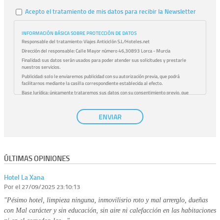
Acepto el tratamiento de mis datos para recibir la Newsletter
INFORMACIÓN BÁSICA SOBRE PROTECCIÓN DE DATOS
Responsable del tratamiento:
Viajes Anticiclón S.L/Hoteles.net
Dirección del responsable:
Calle Mayor número 46,30893 Lorca - Murcia
Finalidad:
sus datos serán usados para poder atender sus solicitudes y prestarle
nuestros servicios.
Publicidad:
solo le enviaremos publicidad con su autorización previa, que podrá
facilitarnos mediante la casilla correspondiente establecida al efecto.
Base Jurídica:
únicamente trataremos sus datos con su consentimiento previo, que
podrá facilitarnos mediante la casilla correspondiente establecida al efecto.
Destinatarios:
con carácter general, sólo el personal de nuestra entidad que esté
ENVIAR
debidamente autorizado podrá tener conocimiento de la información que le pedimos. No
se comunicarán datos a terceros.
Derechos:
tiene derecho a saber qué información tenemos sobre usted, corregirla y
eliminarla, tal y como se explica en la información adicional disponible en nuestra
página web.
Información complementaria:
Puede consultar la información adicional y detallada
ÚLTIMAS OPINIONES
sobre cómo tratamos sus datos en la
política de privacidad
Hotel La Xana
Por
el 27/09/2025 23:10:13
"Pésimo hotel, limpieza ninguna, inmovilisrio roto y mal arrerglo, dueñas
con Mal carácter y sin educación, sin aire ni calefacción en las habitaciones