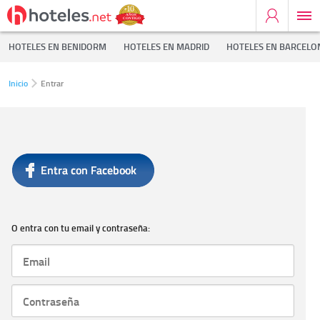
HOTELES EN BENIDORM
HOTELES EN MADRID
HOTELES EN BARCELO
Inicio
Entrar
O entra con tu email y contraseña: