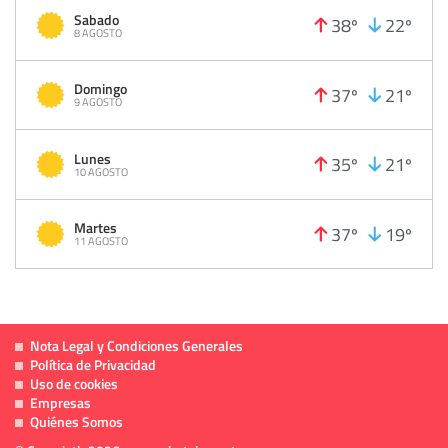
Sabado
38º
22º
8 AGOSTO
Domingo
37º
21º
9 AGOSTO
Lunes
35º
21º
10 AGOSTO
Martes
37º
19º
11 AGOSTO
Nota Legal y Condiciones Generales
Política de Privacidad
Uso de cookies
Empresas
Quiénes Somos