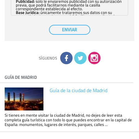
Publicidad:
solo le enviaremos publicidad con su autorización
previa, que podrá facilitarnos mediante la casilla
correspondiente establecida al efecto.
Base Jurídica:
únicamente trataremos sus datos con su
consentimiento previo, que podrá facilitarnos mediante la
casilla correspondiente establecida al efecto.
Destinatarios:
con carácter general, sólo el personal de
nuestra entidad que esté debidamente autorizado podrá
ENVIAR
tener conocimiento de la información que le pedimos. No se
comunicarán datos a terceros.
Derechos:
tiene derecho a saber qué información tenemos
sobre usted, corregirla y eliminarla, tal y como se explica en
la información adicional disponible en nuestra página web.
Información complementaria:
Puede consultar la información
adicional y detallada sobre cómo tratamos sus datos en la
política de privacidad
SÍGUENOS
GUÍA DE MADRID
Guía de la ciudad de Madrid
Si tienes en mente visitar la ciudad de Madrid, no dejes de leer esta
completa guía turística con todo lo que puedes encontrar en la capital de
España: monumentos, lugares de interés, parques, calles ...