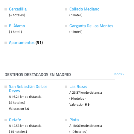
Cercedilla
Collado Mediano
( 4 hoteles )
( 1 hotel )
El Álamo
Garganta De Los Montes
( 1 hotel )
( 1 hotel )
Apartamentos
(51)
DESTINOS DESTACADOS EN MADRID
Todos >
San Sebastián De Los
Las Rozas
Reyes
A 23.37 km de distancia
A 16.21 km de distancia
( 9 hoteles )
( 8 hoteles )
Valoracion
6.9
Valoracion
7.0
Getafe
Pinto
A 12.53 km de distancia
A 18.06 km de distancia
( 15 hoteles )
( 10 hoteles )