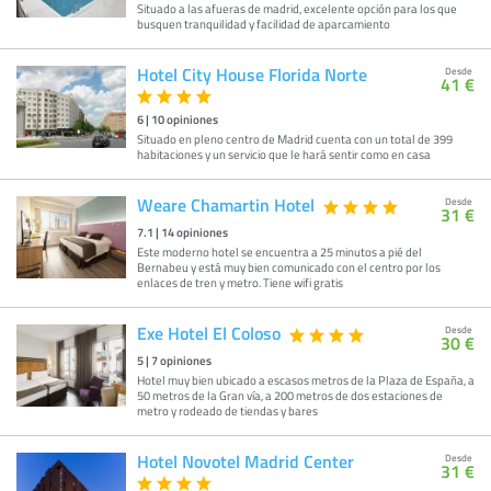
Situado a las afueras de madrid, excelente opción para los que
busquen tranquilidad y facilidad de aparcamiento
Hotel City House Florida Norte
Desde
41 €
6
|
10
opiniones
Situado en pleno centro de Madrid cuenta con un total de 399
habitaciones y un servicio que le hará sentir como en casa
Weare Chamartin Hotel
Desde
31 €
7.1
|
14
opiniones
Este moderno hotel se encuentra a 25 minutos a pié del
Bernabeu y está muy bien comunicado con el centro por los
enlaces de tren y metro. Tiene wifi gratis
Exe Hotel El Coloso
Desde
30 €
5
|
7
opiniones
Hotel muy bien ubicado a escasos metros de la Plaza de España, a
50 metros de la Gran vía, a 200 metros de dos estaciones de
metro y rodeado de tiendas y bares
Hotel Novotel Madrid Center
Desde
31 €