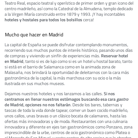
Teatro Real, espacio teatral y operístico de primer orden y gran icono del
centro madrileño, así como la Catedral de la Almudena, templo dedicado
a la Virgen María construido entre 1879 y 1993. ¡Y hay incontables
hoteles y hostales para todos los bolsillos
cerca!
Mucho que hacer en Madrid
La capital de España se puede disfrutar contemplando monumentos,
recorriendo sus muchos puntos de interés histórico, pasando unos días
de compras y viviendo un sinfín de experiencias más.
Reservar hotel
en Madrid
, tanto si es de lujo como si es un hotel u hostal barato, tanto
si está en el barrio de Salamanca como en la animada zona de
Malasaña, nos brindará la oportunidad de deleitarnos con la cara más
gastronómica de la capital, la más marchosa con su ocio o la más
ilustrada en sus muchos museos.
Dejamos nuestros hoteles y nos lanzamos a las calles.
Si nos
centramos en llenar nuestros estómagos buscando esa cara
gastro
de Madrid, opciones no nos faltarán
. Desde los bares, tabernas y
tascas de toda la vida donde tapear, comer un buen cocido madrileño,
unos callos, unas bravas o un clásico bocata de calamares, hasta las
ofertas más innovadoras y de moda. Restaurantes con una culinaria
innovadora y diferente en ejes tan gastronómicos como Ponzano, zona
imprescindible de la urbe, centros de ocio gastronómico como Platea o
el Mercado de San Miguel, y restaurantes de alta cocina que la abordan