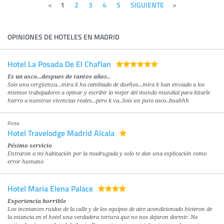
1
2
3
4
5
SIGUIENTE
OPINIONES DE HOTELES EN MADRID
Hotel La Posada De El Chaflan
Es un asco...despues de tantos años..
Sois una vergüenza...mira k ha cambiado de dueños...mira k han enviado a los
mismos trabajadores a opinar y escribir lo mejor del mundo mundial para kitarle
hierro a nuestras vivencias reales...pero k va..Sois un puto asco..buahhh
Rosa
Hotel Travelodge Madrid Alcala
Pésimo servicio
Entraron a mi habitación por la madrugada y solo te dan una explicación como
error humano
Hotel Maria Elena Palace
Experiencia horrible
Los incesantes ruidos de la calle y de los equipos de aire acondicionado hicieron de
la estancia en el hotel una verdadera tortura que no nos dejaron dormir. No