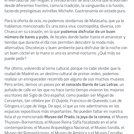
desde diferentes frentes, como la tradición, la vanguardia o la fusión,
luciendo prestigiosas estrellas Michelin. Gastronomía en estado puro.
Para la oferta de ocio, no podemos olvidarnos de Malasaña, que ya la
habíamos mencionado. Es una zona viva, cosmopolita, diversa, con
Chueca en su corazón, en la que
podemos disfrutar de un buen
número de bares y pubs
, de locales donde bailar hasta el amanecer y
tiendas que durante el día nos permiten descubrir la moda más
alternativa. Discotecas y buen ambiente para disfrutar de la noche con
un buen cóctel en la mano si uno es animal nocturno. ¿Qué más se
puede pedir?
Por último, volviendo al tema cultural, porque no cabe olvidar que la
ciudad de Madrid es un destino cultural de primer orden, podemos
realizar un enriquecedor recorrido por alguno de sus muchos museos.
Pero antes, demos un paseo por
el conocido Barrio de Las Letras
, un
puñado de calle en las que no hace tanto tiempo vivieron los mejores
escritores del Siglo de Oro español, como puedan ser Miguel de
Cervantes, tan célebre por
El Quijote
, Francisco de Quevedo, Luis de
Góngora o Lope de Vega. De aquí, sí que ya nos adentramos en los
espacios expositivos más importantes. No pueden faltar en nuestra
lista el ya mencionado
Museo del Prado, la joya de la corona
, el Museo
Thyssen-Bornemisza, el Museo Reina Sofía focalizado en el arte
contemporáneo, el Museo Arqueológico Nacional, el Museo Sorolla, el
Museo del Romanticismo, el Museo de América o el Museo Cerralbo,