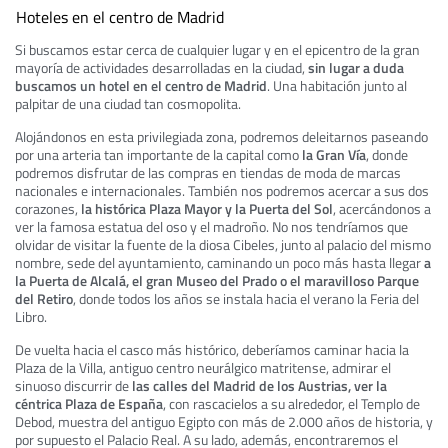
Hoteles en el centro de Madrid
Si buscamos estar cerca de cualquier lugar y en el epicentro de la gran
mayoría de actividades desarrolladas en la ciudad,
sin lugar a duda
buscamos un hotel en el centro de Madrid
. Una habitación junto al
palpitar de una ciudad tan cosmopolita.
Alojándonos en esta privilegiada zona, podremos deleitarnos paseando
por una arteria tan importante de la capital como
la Gran Vía
, donde
podremos disfrutar de las compras en tiendas de moda de marcas
nacionales e internacionales. También nos podremos acercar a sus dos
corazones,
la histórica Plaza Mayor y la Puerta del Sol
, acercándonos a
ver la famosa estatua del oso y el madroño. No nos tendríamos que
olvidar de visitar la fuente de la diosa Cibeles, junto al palacio del mismo
nombre, sede del ayuntamiento, caminando un poco más hasta llegar
a
la Puerta de Alcalá, el gran Museo del Prado o el maravilloso Parque
del Retiro
, donde todos los años se instala hacia el verano la Feria del
Libro.
De vuelta hacia el casco más histórico, deberíamos caminar hacia la
Plaza de la Villa, antiguo centro neurálgico matritense, admirar el
sinuoso discurrir de
las calles del Madrid de los Austrias, ver la
céntrica Plaza de España
, con rascacielos a su alrededor, el Templo de
Debod, muestra del antiguo Egipto con más de 2.000 años de historia, y
por supuesto el Palacio Real. A su lado, además, encontraremos el