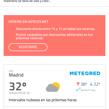
madrileño se llena de vida y color...
OFERTAS EN HOTELES.NET
Descuento directo entre 1% y 7% en todas tus reservas.
Puntos canjeables por descuentos adicionales en tus
próximas reservas.
REGÍSTRATE
HOY
Madrid
32º
38º
22º
34 km/h max.
SENSACIÓN DE 30º
Intervalos nubosos en las próximas horas