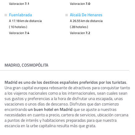
Valoracion
7.1
Valoracion
7.0
Fuenlabrada
Alcalá De Henares
A 17.18 km de distancia
A 26.55 km de distancia
( 10 hoteles )
( 28 hoteles )
Valoracion
7.4
Valoracion
7.2
MADRID, COSMOPÓLITA
Madrid es uno de los destinos españoles preferidos por los turistas
.
Una gran capital europea rebosante de atractivos para conquistar tanto
a los viajeros nacionales como a los internacionales, sean cuales sean
sus gustos y preferencias a la hora de disfrutar una escapada, unas
vacaciones o unos días de descanso. Disfrutes que dan comienzo
encontrando
un buen hotel en Madrid
que se ajuste a nuestras
necesidades en cuanto a precio, cartera de servicios, ubicación cercana
a puntos de interés y habitaciones preparadas para que nuestra
escancia en la urbe capitalina resulta más que grata.