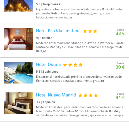
5.9
|
14
opiniones
Lujoso hotel situado en el barrio de Salamanca, a 8 minutillos del
parque del Retiro. Tiene parking (de pago), wi-fi gratis y
habitaciones insonorizadas
Hotel Eco Via Lusitana
Desde
33 €
9
|
1
opinión
Moderno hotel madrileño situado a 25 km de la Warner, a 5 km del
centro de Madrid y a 25 minutillos en automóvil del aeropurto de
Barajas
Hotel Osuna
Desde
30 €
5.8
|
2
opiniones
Excepcional hotel situado próximo al centro de convenciones de
Ifema con servicio de traslado totalmente gratuito
Hotel Nuevo Madrid
Desde
31 €
3.4
|
1
opinión
Moderno hotel ideal para visitar monumentos, con buen acceso a
la autopista M-30. Situado a 10 minutillos en coche de IFEMA y
del Santiago Bernabéu. Tiene gimnasio, spa y servicio de masajes