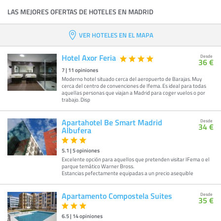
LAS MEJORES OFERTAS DE HOTELES EN MADRID
VER HOTELES EN EL MAPA
Hotel Axor Feria
Desde
36 €
7
|
11
opiniones
Moderno hotel situado cerca del aeropuerto de Barajas. Muy
cerca del centro de convenciones de Ifema. Es ideal para todas
aquellas personas que viajan a Madrid para coger vuelos o por
trabajo. Disp
Apartahotel Be Smart Madrid
Desde
34 €
Albufera
5.1
|
5
opiniones
Excelente opción para aquellos que pretenden visitar IFema o el
parque temático Warner Bross.
Estancias pefectamente equipadas a un precio asequible
Apartamento Compostela Suites
Desde
35 €
6.5
|
14
opiniones