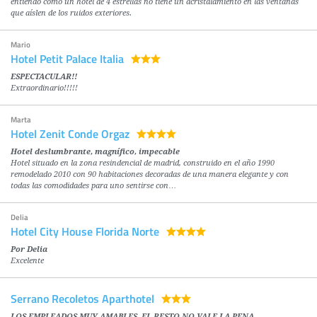
entiendo cómo un hotel de 4 estrellas no tiene un acristalamiento en las ventanas
que aíslen de los ruidos exteriores.
Mario
Hotel Petit Palace Italia
ESPECTACULAR!!
Extraordinario!!!!!
Marta
Hotel Zenit Conde Orgaz
Hotel deslumbrante, magnífico, impecable
Hotel situado en la zona resindencial de madrid, construido en el año 1990
remodelado 2010 con 90 habitaciones decoradas de una manera elegante y con
todas las comodidades para uno sentirse con…
Delia
Hotel City House Florida Norte
Por Delia
Excelente
Serrano Recoletos Aparthotel
LOS EMPLEADOS MUY AMABLES, EL RESTO NO VALE LA PENA