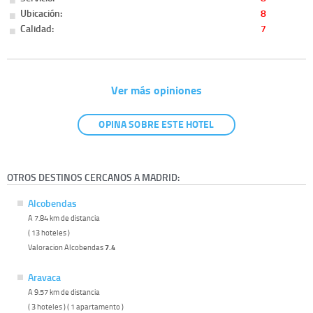
Ubicación:
8
Calidad:
7
Ver más opiniones
OPINA SOBRE ESTE HOTEL
OTROS DESTINOS CERCANOS A MADRID:
Alcobendas
A 7.84 km de distancia
( 13 hoteles )
Valoracion Alcobendas
7.4
Aravaca
A 9.57 km de distancia
( 3 hoteles ) ( 1 apartamento )