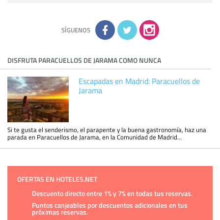
sobre usted, corregirla y eliminarla, tal y como se explica en
la información adicional disponible en nuestra página web.
Información complementaria:
Puede consultar la información
adicional y detallada sobre cómo tratamos sus datos en la
política de privacidad
SÍGUENOS
DISFRUTA PARACUELLOS DE JARAMA COMO NUNCA
Escapadas en Madrid: Paracuellos de
Jarama
Si te gusta el senderismo, el parapente y la buena gastronomía, haz una
parada en Paracuellos de Jarama, en la Comunidad de Madrid...
OFERTAS EN HOTELES.NET
Descuento directo entre 1% y 7% en todas tus reservas.
Puntos canjeables por descuentos adicionales en tus
próximas reservas.