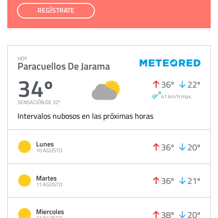
REGÍSTRATE
HOY
Paracuellos De Jarama
34º
36º
22º
41 km/h max.
SENSACIÓN DE 32º
Intervalos nubosos en las próximas horas
Lunes
36º
20º
10 AGOSTO
Martes
36º
21º
11 AGOSTO
Miercoles
38º
20º
12 AGOSTO