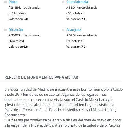
Pinto
Fuenlabrada
A 31.59 km de distancia
A 32.04 km de distancia
( 10 hoteles )
( 10 hoteles )
Valoracion
7.0
Valoracion
7.4
Alcorcón
Aranjuez
A 30.87 km de distancia
A 52.64 km de distancia
( 6 hoteles )
( 10 hoteles )
Valoracion
6.8
Valoracion
7.0
REPLETO DE MONUMENTOS PARA VISITAR
En la comunidad de Madrid se encuentra este bonito municipio, situado
a solo 26 kilómetros de su capital. Algunos de los lugares más
destacados que merecen una visita son: el Castillo Malsobaco y la
iglesia de los descalzos de S. Francisco. También hay que visitar: la
Plaza de la Constitución, el Palacio de Medinaceli, y el Museo Usos y
Costumbres.
Sus fiestas patronales se celebran a finales del mes de mayo en honor
a la Virgen de la Rivera, del Santísimo Cristo de la Salud y de S. Nicolás