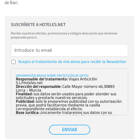
de Bari.
SUSCRÍBETE A HOTELES.NET
Recibe nuestras ofertas, promociones y códigos descuento que tenemos
preparado para ti.
Acepto el tratamiento de mis datos para recibir la Newsletter
INFORMACIÓN BÁSICA SOBRE PROTECCIÓN DE DATOS
Responsable del tratamiento:
Viajes Anticiclón
S.L/Hoteles.net
Dirección del responsable:
Calle Mayor número 46,30893
Lorca - Murcia
Finalidad:
sus datos serán usados para poder atender sus
solicitudes y prestarle nuestros servicios.
Publicidad:
solo le enviaremos publicidad con su autorización
previa, que podrá facilitarnos mediante la casilla
correspondiente establecida al efecto.
Base Jurídica:
únicamente trataremos sus datos con su
consentimiento previo, que podrá facilitarnos mediante la
casilla correspondiente establecida al efecto.
Destinatarios:
con carácter general, sólo el personal de
nuestra entidad que esté debidamente autorizado podrá
ENVIAR
tener conocimiento de la información que le pedimos. No se
comunicarán datos a terceros.
Derechos:
tiene derecho a saber qué información tenemos