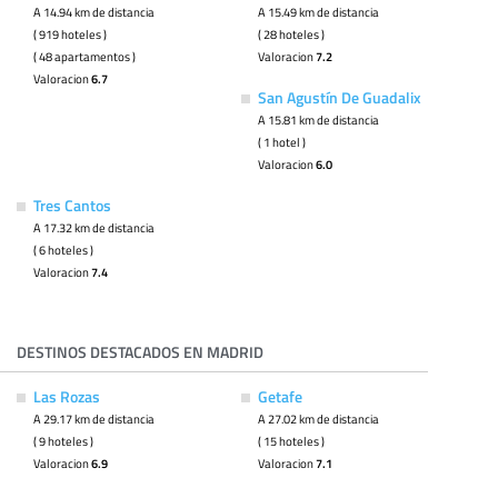
A 14.94 km de distancia
A 15.49 km de distancia
( 919 hoteles )
( 28 hoteles )
( 48 apartamentos )
Valoracion
7.2
Valoracion
6.7
San Agustín De Guadalix
A 15.81 km de distancia
( 1 hotel )
Valoracion
6.0
Tres Cantos
A 17.32 km de distancia
( 6 hoteles )
Valoracion
7.4
DESTINOS DESTACADOS EN MADRID
Las Rozas
Getafe
A 29.17 km de distancia
A 27.02 km de distancia
( 9 hoteles )
( 15 hoteles )
Valoracion
6.9
Valoracion
7.1