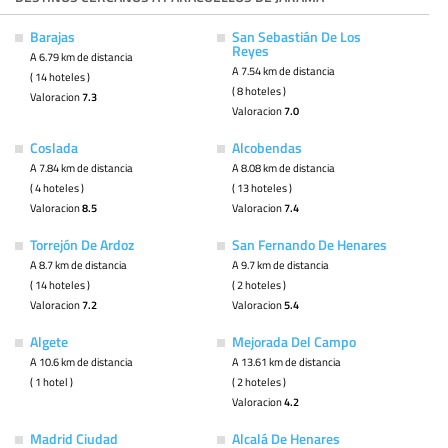
Barajas
San Sebastián De Los
Reyes
A 6.79 km de distancia
A 7.54 km de distancia
( 14 hoteles )
( 8 hoteles )
Valoracion
7.3
Valoracion
7.0
Coslada
Alcobendas
A 7.84 km de distancia
A 8.08 km de distancia
( 4 hoteles )
( 13 hoteles )
Valoracion
8.5
Valoracion
7.4
Torrejón De Ardoz
San Fernando De Henares
A 8.7 km de distancia
A 9.7 km de distancia
( 14 hoteles )
( 2 hoteles )
Valoracion
7.2
Valoracion
5.4
Algete
Mejorada Del Campo
A 10.6 km de distancia
A 13.61 km de distancia
( 1 hotel )
( 2 hoteles )
Valoracion
4.2
Madrid Ciudad
Alcalá De Henares