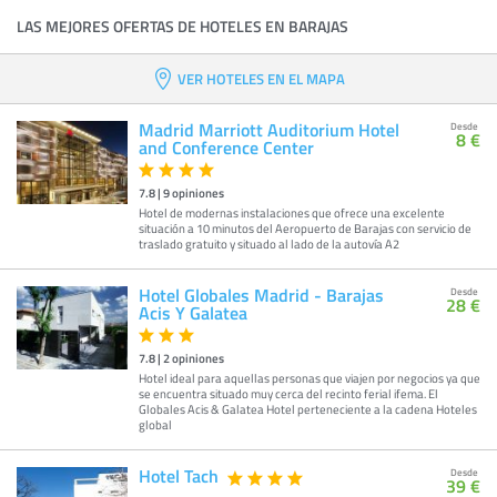
LAS MEJORES OFERTAS DE HOTELES EN BARAJAS
VER HOTELES EN EL MAPA
Madrid Marriott Auditorium Hotel
Desde
8 €
and Conference Center
7.8
|
9
opiniones
Hotel de modernas instalaciones que ofrece una excelente
situación a 10 minutos del Aeropuerto de Barajas con servicio de
traslado gratuito y situado al lado de la autovía A2
Hotel Globales Madrid - Barajas
Desde
28 €
Acis Y Galatea
7.8
|
2
opiniones
Hotel ideal para aquellas personas que viajen por negocios ya que
se encuentra situado muy cerca del recinto ferial ifema. El
Globales Acis & Galatea Hotel perteneciente a la cadena Hoteles
global
Hotel Tach
Desde
39 €