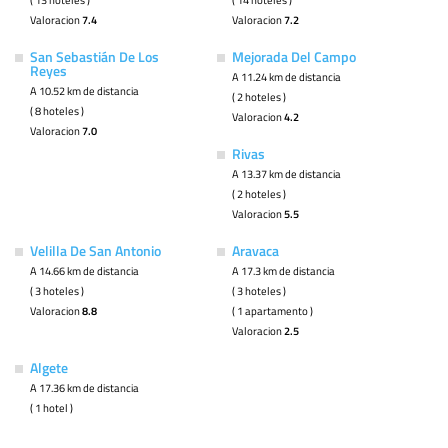
Valoracion
7.4
Valoracion
7.2
San Sebastián De Los
Mejorada Del Campo
Reyes
A 11.24 km de distancia
A 10.52 km de distancia
( 2 hoteles )
( 8 hoteles )
Valoracion
4.2
Valoracion
7.0
Rivas
A 13.37 km de distancia
( 2 hoteles )
Valoracion
5.5
Velilla De San Antonio
Aravaca
A 14.66 km de distancia
A 17.3 km de distancia
( 3 hoteles )
( 3 hoteles )
Valoracion
8.8
( 1 apartamento )
Valoracion
2.5
Algete
A 17.36 km de distancia
( 1 hotel )