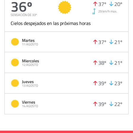
36º
37º
20º
29 km/h max.
SENSACIÓN DE 33º
Cielos despejados en las próximas horas
Martes
37º
21º
11 AGOSTO
Miercoles
38º
21º
12 AGOSTO
Jueves
39º
23º
13 AGOSTO
Viernes
39º
22º
14 AGOSTO