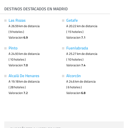
DESTINOS DESTACADOS EN MADRID
Las Rozas
Getafe
A 26.59 km de distancia
A 20.22 km de distancia
( 9 hoteles )
( 15 hoteles )
Valoracion
6.9
Valoracion
7.1
Pinto
Fuenlabrada
A 24.93 km de distancia
A 25.27 km de distancia
( 10 hoteles )
( 10 hoteles )
Valoracion
7.0
Valoracion
7.4
Alcalá De Henares
Alcorcón
A 19.18 km de distancia
A 24.6 km de distancia
( 28 hoteles )
( 6 hoteles )
Valoracion
7.2
Valoracion
6.8