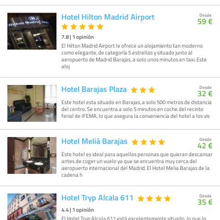
Hotel Hilton Madrid Airport
Desde
59 €
7.8
|
1
opinión
El Hilton Madrid Airport le ofrece un alojamiento tan moderno
como elegante, de categoría 5 estrellas y situado junto al
aeropuerto de Madrid Barajas, a solo unos minutos en taxi. Este
aloj
Hotel Barajas Plaza
Desde
32 €
Este hotel esta situado en Barajas, a solo 500 metros de distancia
del centro. Se encuentra a solo 5 minutos en coche del recinto
ferial de IFEMA, lo que asegura la conveniencia del hotel a los vis
Hotel Meliá Barajas
Desde
42 €
Este hotel es ideal para aquellas personas que quieran descansar
antes de coger un vuelo ya que se encuentra muy cerca del
aeropuerto internacional del Madrid. El Hotel Melia Barajas de la
cadena h
Hotel Tryp Alcala 611
Desde
35 €
4.4
|
1
opinión
El Hotel Tryp Alcala 611 está excelentemente situado, lo que lo