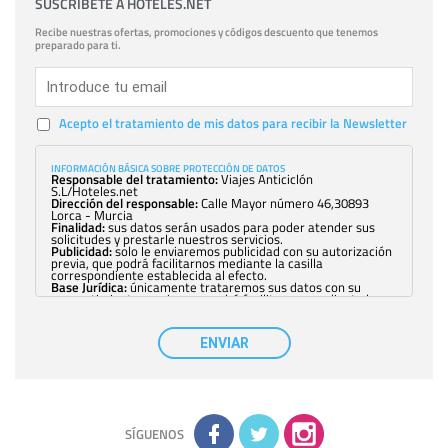
SUSCRÍBETE A HOTELES.NET
Recibe nuestras ofertas, promociones y códigos descuento que tenemos
preparado para ti.
Acepto el tratamiento de mis datos para recibir la Newsletter
INFORMACIÓN BÁSICA SOBRE PROTECCIÓN DE DATOS
Responsable del tratamiento:
Viajes Anticiclón
S.L/Hoteles.net
Dirección del responsable:
Calle Mayor número 46,30893
Lorca - Murcia
Finalidad:
sus datos serán usados para poder atender sus
solicitudes y prestarle nuestros servicios.
Publicidad:
solo le enviaremos publicidad con su autorización
previa, que podrá facilitarnos mediante la casilla
correspondiente establecida al efecto.
Base Jurídica:
únicamente trataremos sus datos con su
consentimiento previo, que podrá facilitarnos mediante la
casilla correspondiente establecida al efecto.
Destinatarios:
con carácter general, sólo el personal de
nuestra entidad que esté debidamente autorizado podrá
ENVIAR
tener conocimiento de la información que le pedimos. No se
comunicarán datos a terceros.
Derechos:
tiene derecho a saber qué información tenemos
sobre usted, corregirla y eliminarla, tal y como se explica en
la información adicional disponible en nuestra página web.
Información complementaria:
Puede consultar la información
adicional y detallada sobre cómo tratamos sus datos en la
política de privacidad
SÍGUENOS