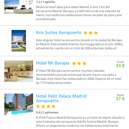
7.4
|
1
opinión
Moderno hotel ideal para visitar Madrid, a solo 2 km del
aeropuerto Madrid-Barajas, y a 400 metros de una estación de
metro. Sus modernas habitaciones tienen secador de pelo y aire
acondicionado
Kris Suites Aeropuerto
Este singular hotel se encuentra situado en la ciudad de Barajas,
en Madrid. Este establecimiento fue inaugurado en el año 2008 y
actualmente cuenta con un total de 300 estancias, todas ell
Hotel Nh Barajas
Desde
33 €
El Hotel Nh Barajas se encuentra muy bien ubicado,
recomendable para personas que deseen hacer una visita a
Barajas. Este Hotel fue restaurado en 2006. Dispone de un total
de 173 habitaciones todas
Hotel Petit Palace Madrid
Desde
37 €
Aeropuerto
5.9
|
2
opiniones
El Petit Palace Madrid Aeropuerto es un hotel de diseño situado a
solo 5 minutos del aeropuerto Adolfo Suárez Madrid-Barajas.
Ofrece un alojamiento moderno con habitaciones totalmente