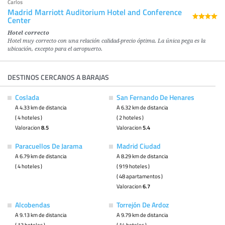
Carlos
Madrid Marriott Auditorium Hotel and Conference
Center
Hotel correcto
Hotel muy correcto con una relación calidad-precio óptima. La única pega es la
ubicación, excepto para el aeropuerto.
DESTINOS CERCANOS A BARAJAS
Coslada
San Fernando De Henares
A 4.33 km de distancia
A 6.32 km de distancia
( 4 hoteles )
( 2 hoteles )
Valoracion
8.5
Valoracion
5.4
Paracuellos De Jarama
Madrid Ciudad
A 6.79 km de distancia
A 8.29 km de distancia
( 4 hoteles )
( 919 hoteles )
( 48 apartamentos )
Valoracion
6.7
Alcobendas
Torrejón De Ardoz
A 9.13 km de distancia
A 9.79 km de distancia
( 13 hoteles )
( 14 hoteles )