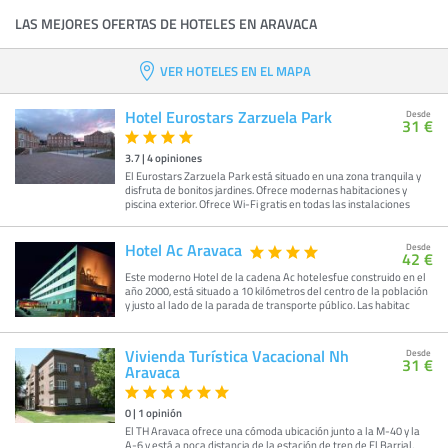
LAS MEJORES OFERTAS DE HOTELES EN ARAVACA
VER HOTELES EN EL MAPA
Hotel Eurostars Zarzuela Park
Desde
31 €
3.7
|
4
opiniones
El Eurostars Zarzuela Park está situado en una zona tranquila y
disfruta de bonitos jardines. Ofrece modernas habitaciones y
piscina exterior. Ofrece Wi-Fi gratis en todas las instalaciones
Hotel Ac Aravaca
Desde
42 €
Este moderno Hotel de la cadena Ac hotelesfue construido en el
año 2000, está situado a 10 kilómetros del centro de la población
y justo al lado de la parada de transporte público. Las habitac
Vivienda Turística Vacacional Nh
Desde
31 €
Aravaca
0
|
1
opinión
El TH Aravaca ofrece una cómoda ubicación junto a la M-40 y la
A-6 y está a poca distancia de la estación de tren de El Barrial,