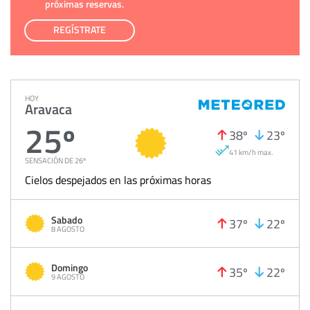
próximas reservas.
REGÍSTRATE
HOY
Aravaca
25º
38º
23º
41 km/h max.
SENSACIÓN DE 26º
Cielos despejados en las próximas horas
Sabado
37º
22º
8 AGOSTO
Domingo
35º
22º
9 AGOSTO