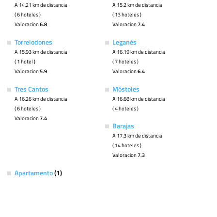
A 14.21 km de distancia
A 15.2 km de distancia
( 6 hoteles )
( 13 hoteles )
Valoracion
6.8
Valoracion
7.4
Torrelodones
Leganés
A 15.93 km de distancia
A 16.19 km de distancia
( 1 hotel )
( 7 hoteles )
Valoracion
5.9
Valoracion
6.4
Tres Cantos
Móstoles
A 16.26 km de distancia
A 16.68 km de distancia
( 6 hoteles )
( 4 hoteles )
Valoracion
7.4
Barajas
A 17.3 km de distancia
( 14 hoteles )
Valoracion
7.3
Apartamento
(1)