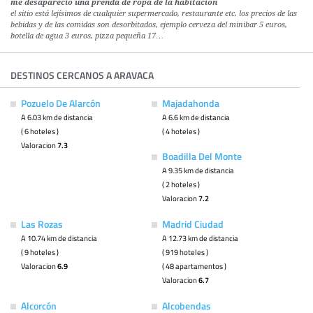
me desapareció una prenda de ropa de la habitación
el sitio está lejísimos de cualquier supermercado, restaurante etc. los precios de las
bebidas y de las comidas son desorbitados, ejemplo cerveza del minibar 5 euros,
botella de agua 3 euros, pizza pequeña 17…
DESTINOS CERCANOS A ARAVACA
Pozuelo De Alarcón
Majadahonda
A 6.03 km de distancia
A 6.6 km de distancia
( 6 hoteles )
( 4 hoteles )
Valoracion
7.3
Boadilla Del Monte
A 9.35 km de distancia
( 2 hoteles )
Valoracion
7.2
Las Rozas
Madrid Ciudad
A 10.74 km de distancia
A 12.73 km de distancia
( 9 hoteles )
( 919 hoteles )
Valoracion
6.9
( 48 apartamentos )
Valoracion
6.7
Alcorcón
Alcobendas