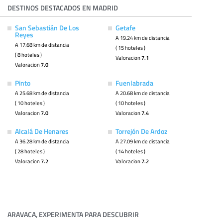
DESTINOS DESTACADOS EN MADRID
San Sebastián De Los
Getafe
Reyes
A 19.24 km de distancia
A 17.68 km de distancia
( 15 hoteles )
( 8 hoteles )
Valoracion
7.1
Valoracion
7.0
Pinto
Fuenlabrada
A 25.68 km de distancia
A 20.68 km de distancia
( 10 hoteles )
( 10 hoteles )
Valoracion
7.0
Valoracion
7.4
Alcalá De Henares
Torrejón De Ardoz
A 36.28 km de distancia
A 27.09 km de distancia
( 28 hoteles )
( 14 hoteles )
Valoracion
7.2
Valoracion
7.2
ARAVACA, EXPERIMENTA PARA DESCUBRIR