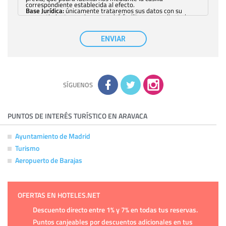
correspondiente establecida al efecto.
Base Jurídica:
únicamente trataremos sus datos con su
consentimiento previo, que podrá facilitarnos mediante la
casilla correspondiente establecida al efecto.
Destinatarios:
con carácter general, sólo el personal de
nuestra entidad que esté debidamente autorizado podrá
ENVIAR
tener conocimiento de la información que le pedimos. No se
comunicarán datos a terceros.
Derechos:
tiene derecho a saber qué información tenemos
sobre usted, corregirla y eliminarla, tal y como se explica en
la información adicional disponible en nuestra página web.
Información complementaria:
Puede consultar la información
adicional y detallada sobre cómo tratamos sus datos en la
política de privacidad
SÍGUENOS
PUNTOS DE INTERÉS TURÍSTICO EN ARAVACA
Ayuntamiento de Madrid
Turismo
Aeropuerto de Barajas
OFERTAS EN HOTELES.NET
Descuento directo entre 1% y 7% en todas tus reservas.
Puntos canjeables por descuentos adicionales en tus