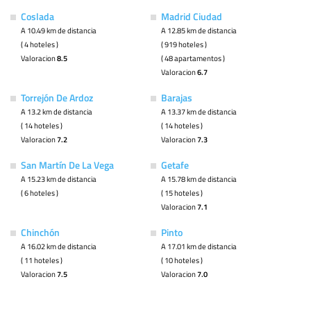
Coslada
Madrid Ciudad
A 10.49 km de distancia
A 12.85 km de distancia
( 4 hoteles )
( 919 hoteles )
Valoracion
8.5
( 48 apartamentos )
Valoracion
6.7
Torrejón De Ardoz
Barajas
A 13.2 km de distancia
A 13.37 km de distancia
( 14 hoteles )
( 14 hoteles )
Valoracion
7.2
Valoracion
7.3
San Martín De La Vega
Getafe
A 15.23 km de distancia
A 15.78 km de distancia
( 6 hoteles )
( 15 hoteles )
Valoracion
7.1
Chinchón
Pinto
A 16.02 km de distancia
A 17.01 km de distancia
( 11 hoteles )
( 10 hoteles )
Valoracion
7.5
Valoracion
7.0