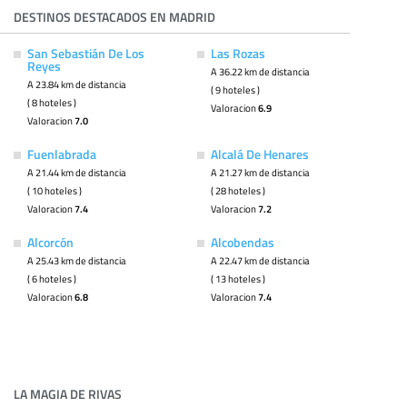
DESTINOS DESTACADOS EN MADRID
San Sebastián De Los
Las Rozas
Reyes
A 36.22 km de distancia
A 23.84 km de distancia
( 9 hoteles )
( 8 hoteles )
Valoracion
6.9
Valoracion
7.0
Fuenlabrada
Alcalá De Henares
A 21.44 km de distancia
A 21.27 km de distancia
( 10 hoteles )
( 28 hoteles )
Valoracion
7.4
Valoracion
7.2
Alcorcón
Alcobendas
A 25.43 km de distancia
A 22.47 km de distancia
( 6 hoteles )
( 13 hoteles )
Valoracion
6.8
Valoracion
7.4
LA MAGIA DE RIVAS