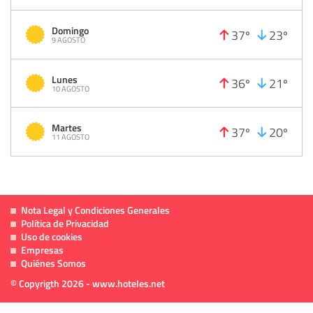
Domingo
37º
23º
9 AGOSTO
Lunes
36º
21º
10 AGOSTO
Martes
37º
20º
11 AGOSTO
Nota Legal y Condiciones Generales
Política de Privacidad
Uso de cookies
Empresas
Quiénes Somos
© Copyrigth 2026 - www.hoteles.net