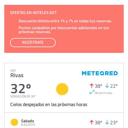
OFERTAS EN HOTELES.NET
Descuento directo entre 1% y 7% en todas tus reservas.
Puntos canjeables por descuentos adicionales en tus
próximas reservas.
REGÍSTRATE
HOY
Rivas
32º
38º
22º
36 km/h max.
SENSACIÓN DE 30º
Cielos despejados en las próximas horas
Sabado
38º
23º
8 AGOSTO