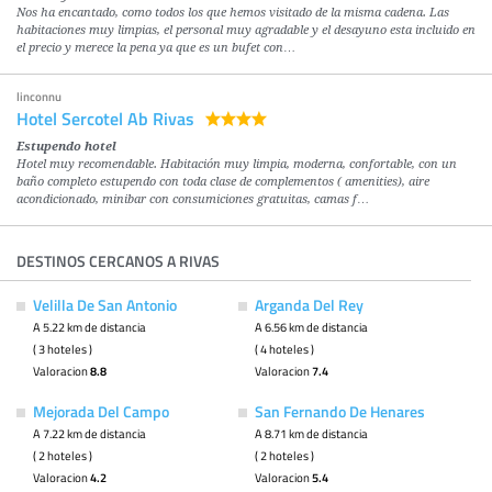
Nos ha encantado, como todos los que hemos visitado de la misma cadena. Las
habitaciones muy limpias, el personal muy agradable y el desayuno esta incluido en
el precio y merece la pena ya que es un bufet con…
linconnu
Hotel Sercotel Ab Rivas
Estupendo hotel
Hotel muy recomendable. Habitación muy limpia, moderna, confortable, con un
baño completo estupendo con toda clase de complementos ( amenities), aire
acondicionado, minibar con consumiciones gratuitas, camas f…
DESTINOS CERCANOS A RIVAS
Velilla De San Antonio
Arganda Del Rey
A 5.22 km de distancia
A 6.56 km de distancia
( 3 hoteles )
( 4 hoteles )
Valoracion
8.8
Valoracion
7.4
Mejorada Del Campo
San Fernando De Henares
A 7.22 km de distancia
A 8.71 km de distancia
( 2 hoteles )
( 2 hoteles )
Valoracion
4.2
Valoracion
5.4