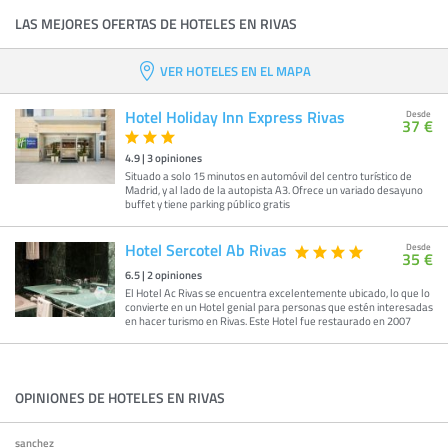
LAS MEJORES OFERTAS DE HOTELES EN RIVAS
VER HOTELES EN EL MAPA
Hotel Holiday Inn Express Rivas
Desde
37 €
4.9
|
3
opiniones
Situado a solo 15 minutos en automóvil del centro turístico de
Madrid, y al lado de la autopista A3. Ofrece un variado desayuno
buffet y tiene parking público gratis
Hotel Sercotel Ab Rivas
Desde
35 €
6.5
|
2
opiniones
El Hotel Ac Rivas se encuentra excelentemente ubicado, lo que lo
convierte en un Hotel genial para personas que estén interesadas
en hacer turismo en Rivas. Este Hotel fue restaurado en 2007
OPINIONES DE HOTELES EN RIVAS
sanchez