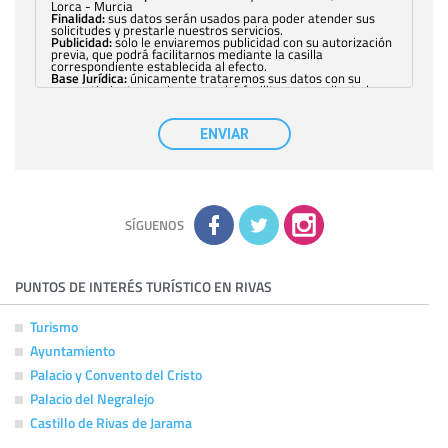
Lorca - Murcia
Finalidad:
sus datos serán usados para poder atender sus
solicitudes y prestarle nuestros servicios.
Publicidad:
solo le enviaremos publicidad con su autorización
previa, que podrá facilitarnos mediante la casilla
correspondiente establecida al efecto.
Base Jurídica:
únicamente trataremos sus datos con su
consentimiento previo, que podrá facilitarnos mediante la
casilla correspondiente establecida al efecto.
Destinatarios:
con carácter general, sólo el personal de
nuestra entidad que esté debidamente autorizado podrá
ENVIAR
tener conocimiento de la información que le pedimos. No se
comunicarán datos a terceros.
Derechos:
tiene derecho a saber qué información tenemos
sobre usted, corregirla y eliminarla, tal y como se explica en
la información adicional disponible en nuestra página web.
Información complementaria:
Puede consultar la información
adicional y detallada sobre cómo tratamos sus datos en la
política de privacidad
SÍGUENOS
PUNTOS DE INTERÉS TURÍSTICO EN RIVAS
Turismo
Ayuntamiento
Palacio y Convento del Cristo
Palacio del Negralejo
Castillo de Rivas de Jarama