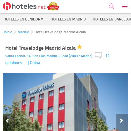
HOTELES EN BENIDORM
HOTELES EN MADRID
HOTELES EN BARCELO
Inicio
Madrid
Hotel Travelodge Madrid Alcala
Hotel Travelodge Madrid Alcala
12
(
)
Santa Leonor, 34, San Blas
Madrid Ciudad
28037
Madrid
opiniones
-
| Opina