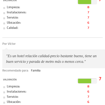
VALORACIÓN
Limpieza:
8
Instalaciones:
7
Servicio:
7
Ubicación:
6
Calidad:
7
Por Víctor
"Es un hotel relación calidad-precio bastante bueno, tiene un
buen servicio y parada de metro más o menos cerca."
Recomendado para:
Familia
7
VALORACIÓN
Limpieza:
8
Instalaciones:
6
Servicio:
7
Ubicación:
6