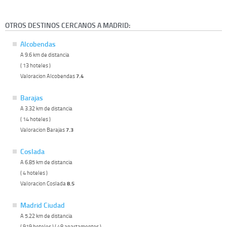
OTROS DESTINOS CERCANOS A MADRID:
Alcobendas
A 9.6 km de distancia
( 13 hoteles )
Valoracion Alcobendas
7.4
Barajas
A 3.32 km de distancia
( 14 hoteles )
Valoracion Barajas
7.3
Coslada
A 6.85 km de distancia
( 4 hoteles )
Valoracion Coslada
8.5
Madrid Ciudad
A 5.22 km de distancia
( 919 hoteles ) ( 48 apartamentos )