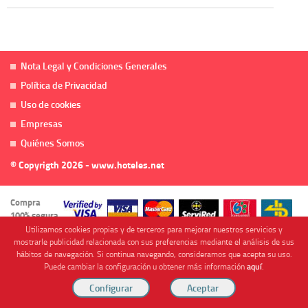
Nota Legal y Condiciones Generales
Política de Privacidad
Uso de cookies
Empresas
Quiénes Somos
© Copyrigth 2026 - www.hoteles.net
Compra
100% segura
Utilizamos cookies propias y de terceros para mejorar nuestros servicios y
mostrarle publicidad relacionada con sus preferencias mediante el análisis de sus
hábitos de navegación. Si continua navegando, consideramos que acepta su uso.
Puede cambiar la configuración u obtener más información
aquí
.
Cofinanciado por