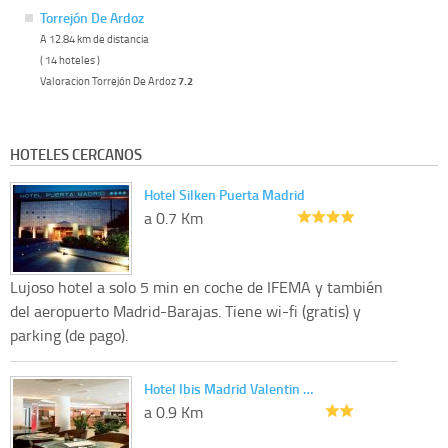
Torrejón De Ardoz
A 12.84 km de distancia
( 14 hoteles )
Valoracion Torrejón De Ardoz
7.2
HOTELES CERCANOS
Hotel Silken Puerta Madrid
a 0.7 Km
Lujoso hotel a solo 5 min en coche de IFEMA y también
del aeropuerto Madrid-Barajas. Tiene wi-fi (gratis) y
parking (de pago).
Hotel Ibis Madrid Valentin …
a 0.9 Km