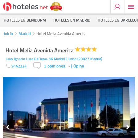
HOTELES EN BENIDORM
HOTELES EN MADRID
HOTELES EN BARCELO
Inicio
Madrid
Hotel Melia Avenida America
Hotel Melia Avenida America
(
)
Juan Ignacio Luca De Tena, 36
Madrid Ciudad
28027
Madrid
3 opiniones
-
| Opina
9142324