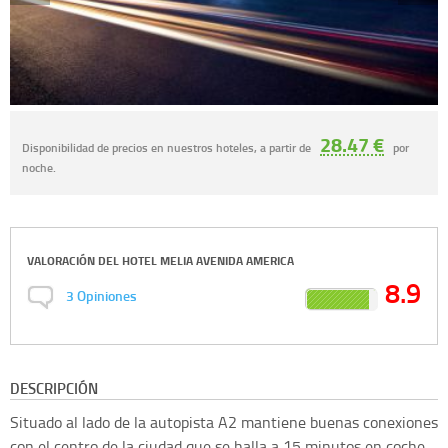
28.47 €
Disponibilidad de precios en nuestros hoteles, a partir de
por
noche.
VALORACIÓN DEL
HOTEL MELIA AVENIDA AMERICA
8.9
3
Opiniones
DESCRIPCIÓN
Situado al lado de la autopista A2 mantiene buenas conexiones
con el centro de la ciudad que se halla a 15 minutos en coche.