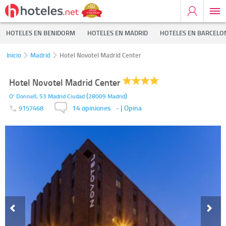
HOTELES EN BENIDORM
HOTELES EN MADRID
HOTELES EN BARCELO
Inicio
Madrid
Hotel Novotel Madrid Center
Hotel Novotel Madrid Center
(
)
O' Donnell, 53
Madrid Ciudad
28009
Madrid
14 opiniones
-
| Opina
9157468