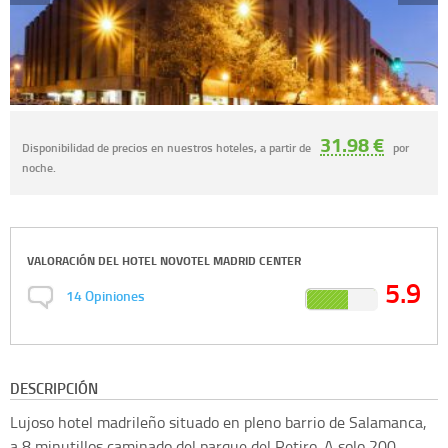
31.98 €
Disponibilidad de precios en nuestros hoteles, a partir de
por
noche.
VALORACIÓN DEL
HOTEL NOVOTEL MADRID CENTER
5.9
14
Opiniones
DESCRIPCIÓN
Lujoso hotel madrileño situado en pleno barrio de Salamanca,
a 8 minutillos caminado del parque del Retiro. A solo 200