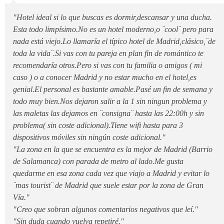
"Hotel ideal si lo que buscas es dormir,descansar y una ducha.
Esta todo limpísimo.No es un hotel moderno,o ¨cool¨ pero para
nada está viejo.Lo llamaría el típico hotel de Madrid,clásico,¨de
toda la vida¨.Si vas con tu pareja en plan fin de romántico te
recomendaría otros.Pero si vas con tu familia o amigos ( mi
caso ) o a conocer Madrid y no estar mucho en el hotel,es
genial.El personal es bastante amable.Pasé un fin de semana y
todo muy bien.Nos dejaron salir a la 1 sin ningun problema y
las maletas las dejamos en ¨consigna¨ hasta las 22:00h y sin
problema( sin coste adicional).Tiene wifi hasta para 3
dispositivos móviles sin ningún coste adicional."
"La zona en la que se encuentra es la mejor de Madrid (Barrio
de Salamanca) con parada de metro al lado.Me gusta
quedarme en esa zona cada vez que viajo a Madrid y evitar lo
¨mas tourist¨ de Madrid que suele estar por la zona de Gran
Vía."
"Creo que sobran algunos comentarios negativos que leí."
"Sin duda cuando vuelva repetiré."