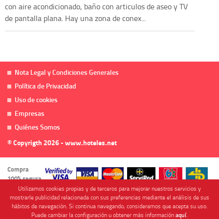
con aire acondicionado, baño con articulos de aseo y TV
de pantalla plana. Hay una zona de conex...
Nota Legal y Condiciones Generales
Política de Privacidad
Uso de cookies
Empresas
Quiénes Somos
© Copyrigth 2026 - www.hoteles.net
Compra
100% segura
Utilizamos cookies propias y de terceros para mejorar nuestros servicios y
mostrarle publicidad relacionada con sus preferencias mediante el análisis de sus
hábitos de navegación. Si continua navegando, consideramos que acepta su uso.
Puede cambiar la configuración u obtener más información
aquí
.