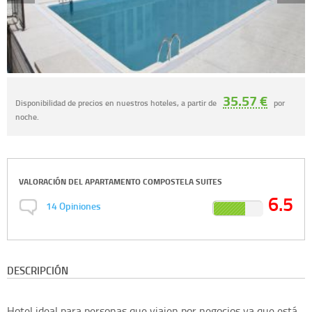
35.57 €
Disponibilidad de precios en nuestros hoteles, a partir de
por
noche.
VALORACIÓN DEL
APARTAMENTO COMPOSTELA SUITES
6.5
14
Opiniones
DESCRIPCIÓN
Hotel ideal para personas que viajen por negocios ya que está