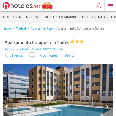
HOTELES EN BENIDORM
HOTELES EN MADRID
HOTELES EN BARCELO
Inicio
Madrid
Apartamentos
Apartamento Compostela Suites
Apartamento Compostela Suites
(
)
Zambrana, 4
Madrid Ciudad
28022
Madrid
14 opiniones
-
| Opina
91748 90