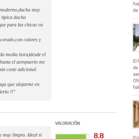
fu
de 
o,moderno,ducha muy
 tipica ducha
ue para las chicas va
ecorado,con colores y
ada media hora)desde el
El 
l hasta el aeropuerto me
de 
sin coste adicional
ae
Of
nga que alojarme en
hab
erto !!"
VALORACIÓN
8.8
 muy limpio. Ideal si
El