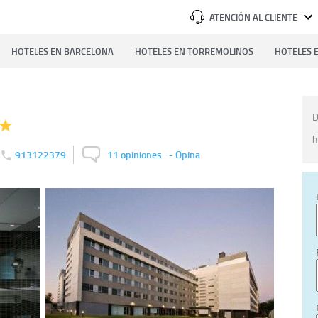
ATENCIÓN AL CLIENTE
HOTELES EN BARCELONA
HOTELES EN TORREMOLINOS
HOTELES E
D
h
913122379
11 opiniones
-
Opina