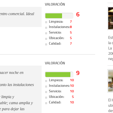
VALORACIÓN
6
ntro comercial. Ideal
Limpieza:
7
Instalaciones:
8
Servicio:
5
Es
Ubicación:
5
la 
Calidad:
7
La
200
neg
VALORACIÓN
9
 hacer noche en
Limpieza:
10
nto las instalaciones
Instalaciones:
10
Servicio:
10
Ubicación:
5
 limpia y
El
Calidad:
10
dable; cama amplia y
ub
 para dejar las
des