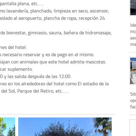
pantalla plana, etc…..
como lavandería, planchado, limpieza en seco, ascensor,
traslado al aeropuerto, plancha de ropa, recepción 24
Ide
mo
 de bienestar, gimnasio, sauna, bañera de hidromasaje,
aer
me
es del hotel.
s necesario reservar y es de pago en el mismo.
viajan con animales que este hotel admite mascotas.
icar suplemento.
00 y las salida después de las 12:00.
s en los alrededores del hotel como El estadio de la
del Sol, Parque del Retiro, etc……
Si
op
fa