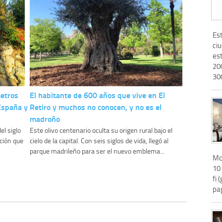
Est
ci
es
20
300
metros
El habitante de 600 años que vive en El
 España y
Retiro y muchos no conocen, y no es el
madroño
el siglo
Este olivo centenario oculta su origen rural bajo el
ación que
cielo de la capital. Con seis siglos de vida, llegó al
parque madrileño para ser el nuevo emblema...
Mo
10
fi 
pa