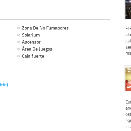
Zona De No Fumadores
El 
Solarium
al
cat
Ascensor
ae
Área De Juegos
min
Caja fuerte
rid)
Es
en
es
eq
ins