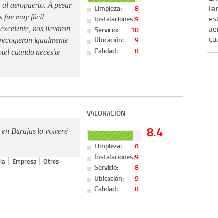
a al aeropuerto. A pesar
Limpieza:
8
ll
s fue muy fácil
es
Instalaciones:
9
ae
Servicio:
10
 excelente, nos llevaron
cua
Ubicación:
9
 recogieron igualmente
Calidad:
8
otel cuando necesite
VALORACIÓN
8.4
 en Barajas lo volveré
Limpieza:
8
Instalaciones:
9
ia
Empresa
Otros
Servicio:
8
Ubicación:
9
Calidad:
8