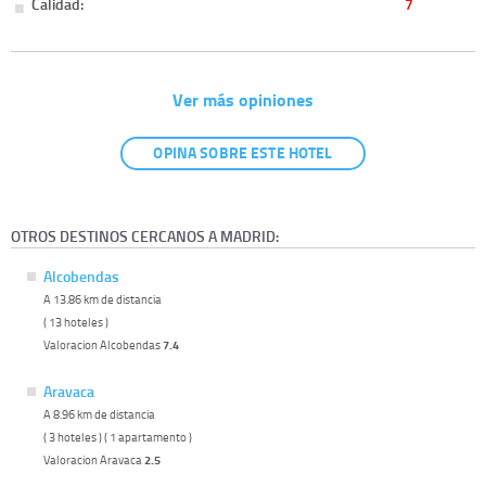
Calidad:
7
Ver más opiniones
OPINA SOBRE ESTE HOTEL
OTROS DESTINOS CERCANOS A MADRID:
Alcobendas
A 13.86 km de distancia
( 13 hoteles )
Valoracion Alcobendas
7.4
Aravaca
A 8.96 km de distancia
( 3 hoteles ) ( 1 apartamento )
Valoracion Aravaca
2.5