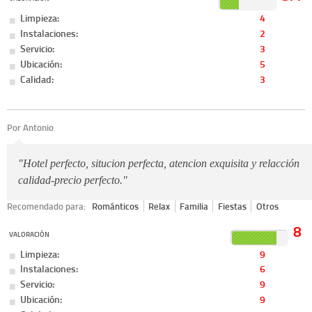
Limpieza:
4
Instalaciones:
2
Servicio:
3
Ubicación:
5
Calidad:
3
Por Antonio
"Hotel perfecto, situcion perfecta, atencion exquisita y relacción
calidad-precio perfecto."
Recomendado para:
Románticos
Relax
Familia
Fiestas
Otros
8
VALORACIÓN
Limpieza:
9
Instalaciones:
6
Servicio:
9
Ubicación:
9