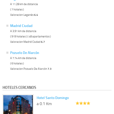
A 11.28 km de distancia
( 7 hoteles )
Valoracion Leganés
6.4
Madrid Ciudad
A 3.91 km de distancia
( 919 hoteles ) ( 48 apartamentos )
Valoracion Madrid Ciudad
6.7
Pozuelo De Alarcón
A 7.74 km de distancia
( 6 hoteles )
Valoracion Pozuelo De Alarcón
7.3
HOTELES CERCANOS
Hotel Santo Domingo
a 0.1 Km