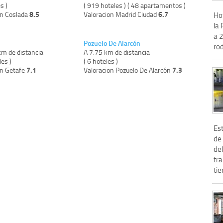
s )
( 919 hoteles ) ( 48 apartamentos )
8.5
6.7
on Coslada
Valoracion Madrid Ciudad
Ho
la 
a 
Pozuelo De Alarcón
ro
km de distancia
A 7.75 km de distancia
les )
( 6 hoteles )
7.1
7.3
on Getafe
Valoracion Pozuelo De Alarcón
Est
de 
del
tr
tie