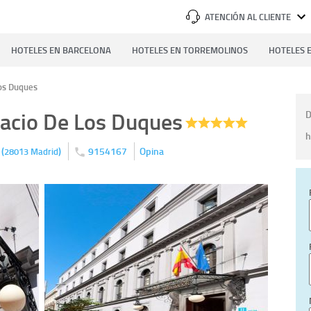
ATENCIÓN AL CLIENTE
HOTELES EN BARCELONA
HOTELES EN TORREMOLINOS
HOTELES E
Los Duques
lacio De Los Duques
D
h
(
)
9154167
Opina
d
28013
Madrid