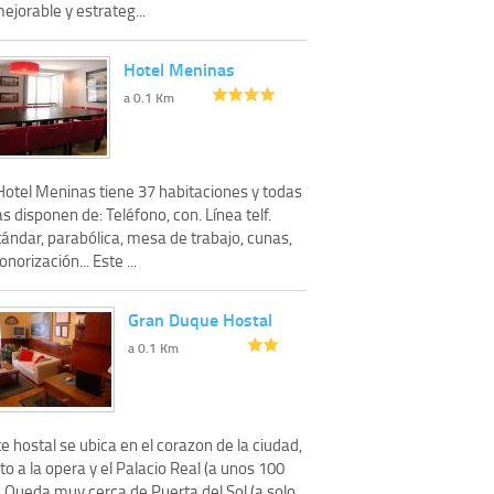
ejorable y estrateg...
Hotel Meninas
a 0.1 Km
 Hotel Meninas tiene 37 habitaciones y todas
as disponen de: Teléfono, con. Línea telf.
ándar, parabólica, mesa de trabajo, cunas,
onorización... Este ...
Gran Duque Hostal
a 0.1 Km
e hostal se ubica en el corazon de la ciudad,
to a la opera y el Palacio Real (a unos 100
. Queda muy cerca de Puerta del Sol (a solo