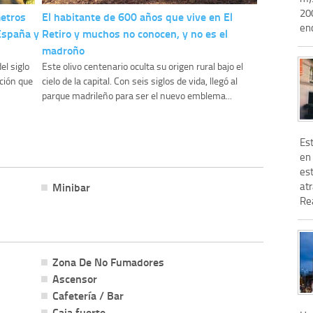
20
metros
El habitante de 600 años que vive en El
enc
 España y
Retiro y muchos no conocen, y no es el
madroño
el siglo
Este olivo centenario oculta su origen rural bajo el
ación que
cielo de la capital. Con seis siglos de vida, llegó al
parque madrileño para ser el nuevo emblema...
Est
en 
est
atr
Minibar
Rea
Zona De No Fumadores
Ascensor
Cafetería / Bar
Caja fuerte