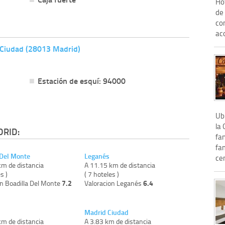
Hot
de
con
ac
 Ciudad (28013 Madrid)
Estación de esquí: 94000
Ubi
la 
DRID:
fan
fam
 Del Monte
Leganés
cen
km de distancia
A 11.15 km de distancia
s )
( 7 hoteles )
7.2
6.4
on Boadilla Del Monte
Valoracion Leganés
Madrid Ciudad
km de distancia
A 3.83 km de distancia