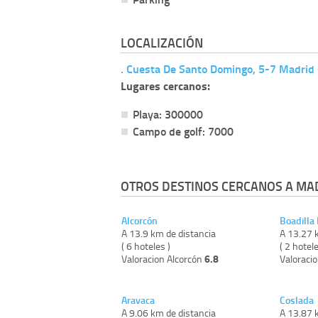
LOCALIZACIÓN
. Cuesta De Santo Domingo, 5-7 Madrid
Lugares cercanos:
Playa: 300000
Campo de golf: 7000
OTROS DESTINOS CERCANOS A MA
Alcorcón
Boadilla
A 13.9 km de distancia
A 13.27 
( 6 hoteles )
( 2 hotele
6.8
Valoracion Alcorcón
Valoraci
Aravaca
Coslada
A 9.06 km de distancia
A 13.87 