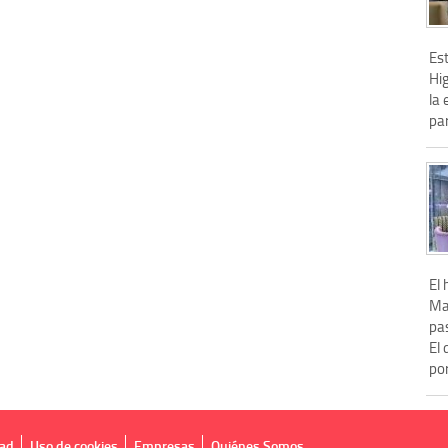
Est
Hig
la 
par
El
Mad
pas
El 
por
dad
Uso de cookies
Empresas
Quiénes Somos