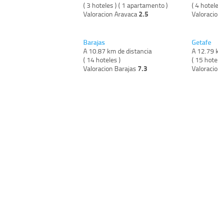
( 3 hoteles ) ( 1 apartamento )
( 4 hotele
2.5
Valoracion Aravaca
Valoraci
Barajas
Getafe
A 10.87 km de distancia
A 12.79 
( 14 hoteles )
( 15 hote
7.3
Valoracion Barajas
Valoraci