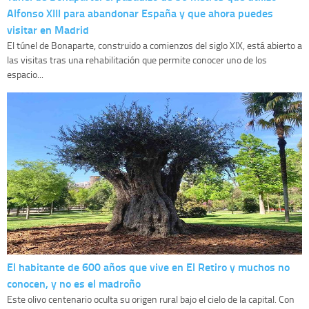
Alfonso XIII para abandonar España y que ahora puedes
visitar en Madrid
El túnel de Bonaparte, construido a comienzos del siglo XIX, está abierto a
las visitas tras una rehabilitación que permite conocer uno de los
espacio...
El habitante de 600 años que vive en El Retiro y muchos no
conocen, y no es el madroño
Este olivo centenario oculta su origen rural bajo el cielo de la capital. Con