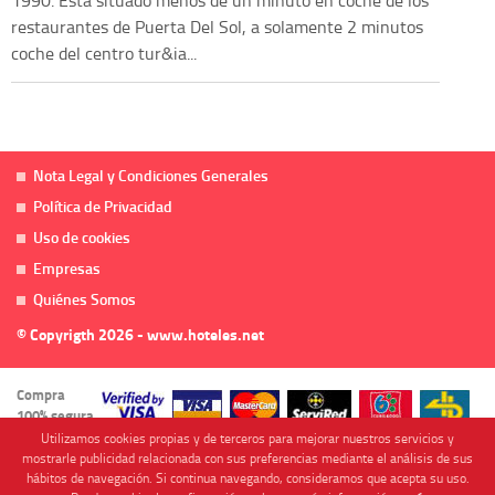
1990. Está situado menos de un minuto en coche de los
restaurantes de Puerta Del Sol, a solamente 2 minutos
coche del centro tur&ia...
Nota Legal y Condiciones Generales
Política de Privacidad
Uso de cookies
Empresas
Quiénes Somos
© Copyrigth 2026 - www.hoteles.net
Compra
100% segura
Utilizamos cookies propias y de terceros para mejorar nuestros servicios y
mostrarle publicidad relacionada con sus preferencias mediante el análisis de sus
hábitos de navegación. Si continua navegando, consideramos que acepta su uso.