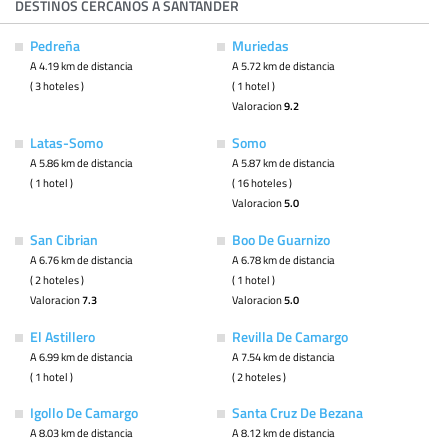
DESTINOS CERCANOS A SANTANDER
Pedreña
Muriedas
A 4.19 km de distancia
A 5.72 km de distancia
( 3 hoteles )
( 1 hotel )
Valoracion
9.2
Latas-Somo
Somo
A 5.86 km de distancia
A 5.87 km de distancia
( 1 hotel )
( 16 hoteles )
Valoracion
5.0
San Cibrian
Boo De Guarnizo
A 6.76 km de distancia
A 6.78 km de distancia
( 2 hoteles )
( 1 hotel )
Valoracion
7.3
Valoracion
5.0
El Astillero
Revilla De Camargo
A 6.99 km de distancia
A 7.54 km de distancia
( 1 hotel )
( 2 hoteles )
Igollo De Camargo
Santa Cruz De Bezana
A 8.03 km de distancia
A 8.12 km de distancia