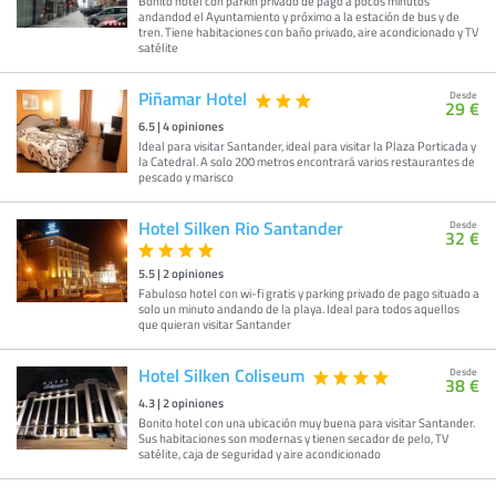
Bonito hotel con parkin privado de pago a pocos minutos
andandod el Ayuntamiento y próximo a la estación de bus y de
tren. Tiene habitaciones con baño privado, aire acondicionado y TV
satélite
Piñamar Hotel
Desde
29 €
6.5
|
4
opiniones
Ideal para visitar Santander, ideal para visitar la Plaza Porticada y
la Catedral. A solo 200 metros encontrará varios restaurantes de
pescado y marisco
Hotel Silken Rio Santander
Desde
32 €
5.5
|
2
opiniones
Fabuloso hotel con wi-fi gratis y parking privado de pago situado a
solo un minuto andando de la playa. Ideal para todos aquellos
que quieran visitar Santander
Hotel Silken Coliseum
Desde
38 €
4.3
|
2
opiniones
Bonito hotel con una ubicación muy buena para visitar Santander.
Sus habitaciones son modernas y tienen secador de pelo, TV
satélite, caja de seguridad y aire acondicionado