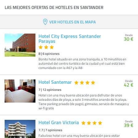
LAS MEJORES OFERTAS DE HOTELES EN SANTANDER
VER HOTELES EN EL MAPA
Hotel City Express Santander
Desde
30 €
Parayas
8
|
6
opiniones
Bonito hotel situado en una zona tranquila, a 10 minutillos en
automóvil del centro turístico de la ciudad y el cual está bien
comunidado con la A67 y la A8
Hotel Santemar
Desde
42 €
7
|
12
opiniones
Hotel con una muy buena ubicación para disfrutar de unos
soleados días de playa, a solo 3 minutillos anando de la playa.
Tiene parking privado (de pago), gimnaiso, servicio de masajes y
wi-fi gratis
Hotel Gran Victoria
Desde
39 €
7.7
|
7
opiniones
Fabuloso hotel con una muy buena ubicación para visitar