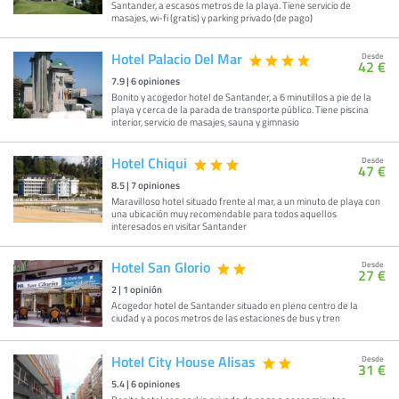
Santander, a escasos metros de la playa. Tiene servicio de
masajes, wi-fi (gratis) y parking privado (de pago)
Hotel Palacio Del Mar
Desde
42 €
7.9
|
6
opiniones
Bonito y acogedor hotel de Santander, a 6 minutillos a pie de la
playa y cerca de la parada de transporte público. Tiene piscina
interior, servicio de masajes, sauna y gimnasio
Hotel Chiqui
Desde
47 €
8.5
|
7
opiniones
Maravilloso hotel situado frente al mar, a un minuto de playa con
una ubicación muy recomendable para todos aquellos
interesados en visitar Santander
Hotel San Glorio
Desde
27 €
2
|
1
opinión
Acogedor hotel de Santander situado en pleno centro de la
ciudad y a pocos metros de las estaciones de bus y tren
Hotel City House Alisas
Desde
31 €
5.4
|
6
opiniones