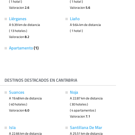
( 1 hotel )
( 1 hotel )
Valoracion
2.6
Valoracion
5.6
Liérganes
Liaño
A 9.39 km de distancia
A 9.64 km de distancia
( 13 hoteles )
( 1 hotel )
Valoracion
8.2
Apartamento
(1)
DESTINOS DESTACADOS EN CANTABRIA
Suances
Noja
A 19.48 km de distancia
A 22.87 km de distancia
( 40 hoteles )
( 30 hoteles )
Valoracion
6.0
( 4 apartamentos )
Valoracion
7.1
Isla
Santillana De Mar
A 22.66 km de distancia
A 25.51 km de distancia