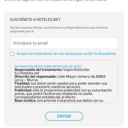
SUSCRÍBETE A HOTELES.NET
Recibe nuestras ofertas, promociones y códigos descuento que tenemos
preparado para ti.
Acepto el tratamiento de mis datos para recibir la Newsletter
INFORMACIÓN BÁSICA SOBRE PROTECCIÓN DE DATOS
Responsable del tratamiento:
Viajes Anticiclón
S.L/Hoteles.net
Dirección del responsable:
Calle Mayor número 46,30893
Lorca - Murcia
Finalidad:
sus datos serán usados para poder atender sus
solicitudes y prestarle nuestros servicios.
Publicidad:
solo le enviaremos publicidad con su autorización
previa, que podrá facilitarnos mediante la casilla
correspondiente establecida al efecto.
Base Jurídica:
únicamente trataremos sus datos con su
consentimiento previo, que podrá facilitarnos mediante la
casilla correspondiente establecida al efecto.
Destinatarios:
con carácter general, sólo el personal de
nuestra entidad que esté debidamente autorizado podrá
ENVIAR
tener conocimiento de la información que le pedimos. No se
comunicarán datos a terceros.
Derechos:
tiene derecho a saber qué información tenemos
sobre usted, corregirla y eliminarla, tal y como se explica en