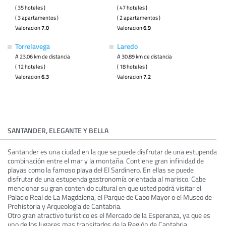
( 35 hoteles )
( 47 hoteles )
( 3 apartamentos )
( 2 apartamentos )
Valoracion
7.0
Valoracion
6.9
Torrelavega
Laredo
A 23.06 km de distancia
A 30.89 km de distancia
( 12 hoteles )
( 18 hoteles )
Valoracion
6.3
Valoracion
7.2
SANTANDER, ELEGANTE Y BELLA
Santander es una ciudad en la que se puede disfrutar de una estupenda
combinación entre el mar y la montaña. Contiene gran infinidad de
playas como la famoso playa del El Sardinero. En ellas se puede
disfrutar de una estupenda gastronomía orientada al marisco. Cabe
mencionar su gran contenido cultural en que usted podrá visitar el
Palacio Real de La Magdalena, el Parque de Cabo Mayor o el Museo de
Prehistoria y Arqueología de Cantabria.
Otro gran atractivo turístico es el Mercado de la Esperanza, ya que es
uno de los lugares mas transitados de la Región de Cantabria.