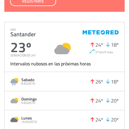
REGÍSTRATE
HOY
Santander
23º
24º
18º
27 km/h max.
SENSACIÓN DE 24º
Intervalos nubosos en las próximas horas
Sabado
26º
18º
8 AGOSTO
Domingo
24º
20º
9 AGOSTO
Lunes
24º
20º
10 AGOSTO