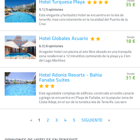
Hotel Turquesa Playa
Desde
35 €
5.1
|
5
opiniones
Este elegante y fantastico hotel se encuentra en la isla de
tenerife, mas concretamente en la localidad del Puerto de la
Cruz.
Hotel Globales Acuario
Desde
18 €
6.3
|
6
opiniones
Acogedor hotel con piscina al aire libre situado en una tranquila
zona residencial a 12 minutillos caminando de la playa y a 2 km
del Lago Martínez
Hotel Adonis Resorts - Bahia
Desde
31 €
Fanabe Suites
Este agradable complejo de edificios, construido en estilo canario
y griego se encuentra en Playa de Fañabe, en la popular zona de
Costa Adeje, en el sur de la turistica isla de Tenerife. Los serv
1
2
3
4
5
SIGUIENTE
OPINIONES DE HOTELES EN TENERIFE