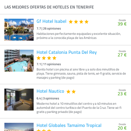
LAS MEJORES OFERTAS DE HOTELES EN TENERIFE
Gf Hotel Isabel
Desde
39 €
7.7
|
26
opiniones
Habitaciones perfectamente equipadas y excelente situación,
próximo a la conocida playa de las Américas
Hotel Catalonia Punta Del Rey
Desde
27 €
7.1
|
11
opiniones
Bonito hotel con piscina al aire libre y a solo dos minutillos de
playa. Tiene gimnasio, sauna, pista de tenis, wi-fi gratis, servicio de
masajes y parking (de pago)
Hotel Nautico
Desde
23 €
6.4
|
3
opiniones
Moderno hotel a 10 minutillos del centro y a 40 minutos en
automóvil del centro turítisco del Puerto de la Cruz. Tiene wi-fi
gratis y parking privado (de pago)
Hotel Globales Tamaimo Tropical
Desde
20 €