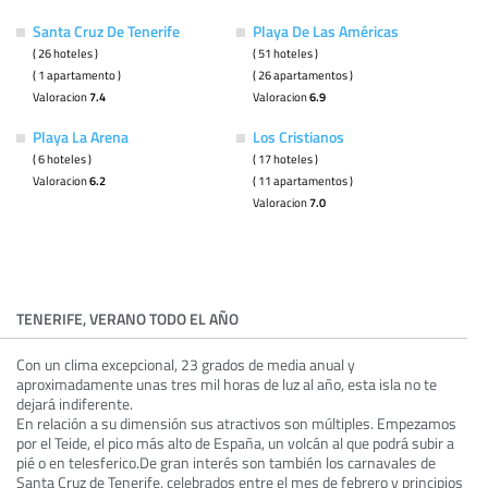
Santa Cruz De Tenerife
Playa De Las Américas
( 26 hoteles )
( 51 hoteles )
( 1 apartamento )
( 26 apartamentos )
Valoracion
7.4
Valoracion
6.9
Playa La Arena
Los Cristianos
( 6 hoteles )
( 17 hoteles )
Valoracion
6.2
( 11 apartamentos )
Valoracion
7.0
TENERIFE, VERANO TODO EL AÑO
Con un clima excepcional, 23 grados de media anual y
aproximadamente unas tres mil horas de luz al año, esta isla no te
dejará indiferente.
En relación a su dimensión sus atractivos son múltiples. Empezamos
por el Teide, el pico más alto de España, un volcán al que podrá subir a
pié o en telesferico.De gran interés son también los carnavales de
Santa Cruz de Tenerife, celebrados entre el mes de febrero y principios