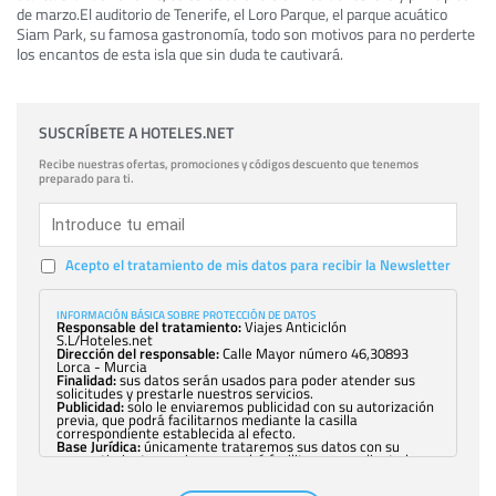
de marzo.El auditorio de Tenerife, el Loro Parque, el parque acuático
Siam Park, su famosa gastronomía, todo son motivos para no perderte
los encantos de esta isla que sin duda te cautivará.
SUSCRÍBETE A HOTELES.NET
Recibe nuestras ofertas, promociones y códigos descuento que tenemos
preparado para ti.
Acepto el tratamiento de mis datos para recibir la Newsletter
INFORMACIÓN BÁSICA SOBRE PROTECCIÓN DE DATOS
Responsable del tratamiento:
Viajes Anticiclón
S.L/Hoteles.net
Dirección del responsable:
Calle Mayor número 46,30893
Lorca - Murcia
Finalidad:
sus datos serán usados para poder atender sus
solicitudes y prestarle nuestros servicios.
Publicidad:
solo le enviaremos publicidad con su autorización
previa, que podrá facilitarnos mediante la casilla
correspondiente establecida al efecto.
Base Jurídica:
únicamente trataremos sus datos con su
consentimiento previo, que podrá facilitarnos mediante la
casilla correspondiente establecida al efecto.
Destinatarios:
con carácter general, sólo el personal de