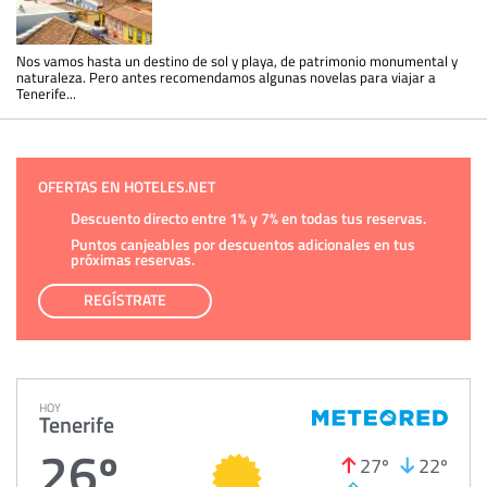
Nos vamos hasta un destino de sol y playa, de patrimonio monumental y
naturaleza. Pero antes recomendamos algunas novelas para viajar a
Tenerife...
OFERTAS EN HOTELES.NET
Descuento directo entre 1% y 7% en todas tus reservas.
Puntos canjeables por descuentos adicionales en tus
próximas reservas.
REGÍSTRATE
HOY
Tenerife
26º
27º
22º