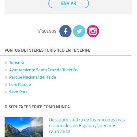
nuestra entidad que esté debidamente autorizado podrá
ENVIAR
tener conocimiento de la información que le pedimos. No se
comunicarán datos a terceros.
Derechos:
tiene derecho a saber qué información tenemos
sobre usted, corregirla y eliminarla, tal y como se explica en
la información adicional disponible en nuestra página web.
Información complementaria:
Puede consultar la información
adicional y detallada sobre cómo tratamos sus datos en la
política de privacidad
SÍGUENOS
PUNTOS DE INTERÉS TURÍSTICO EN TENERIFE
Turismo
Ayuntamiento Santa Cruz de Tenerife
Parque Nacional del Teide
Loro Parque
Siam Park
DISFRUTA TENERIFE COMO NUNCA
Descubre cuatro de los rincones más
escondidos de España ¡Quedarás
cautivado!