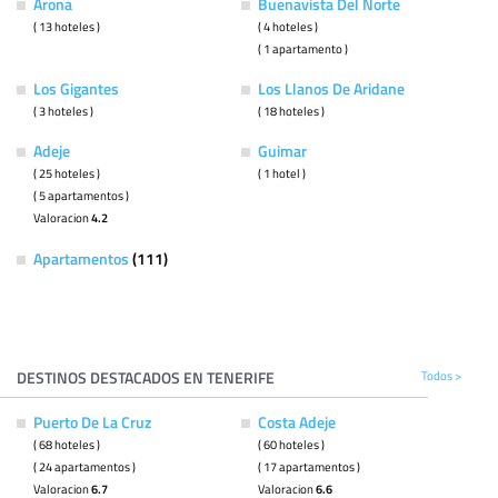
Arona
Buenavista Del Norte
( 13 hoteles )
( 4 hoteles )
( 1 apartamento )
Los Gigantes
Los Llanos De Aridane
( 3 hoteles )
( 18 hoteles )
Adeje
Guimar
( 25 hoteles )
( 1 hotel )
( 5 apartamentos )
Valoracion
4.2
Apartamentos
(111)
DESTINOS DESTACADOS EN TENERIFE
Todos >
Puerto De La Cruz
Costa Adeje
( 68 hoteles )
( 60 hoteles )
( 24 apartamentos )
( 17 apartamentos )
Valoracion
6.7
Valoracion
6.6