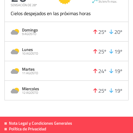
34 km/h max.
SENSACIÓN DE 28º
Cielos despejados en las próximas horas
Domingo
25º
20º
9 AGOSTO
Lunes
25º
19º
10 AGOSTO
Martes
24º
19º
11 AGOSTO
Miercoles
25º
19º
12 AGOSTO
Nota Legal y Condiciones Generales
Política de Privacidad