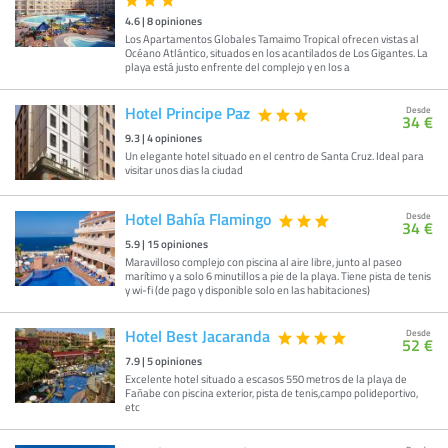
4.6
|
8
opiniones
Los Apartamentos Globales Tamaimo Tropical ofrecen vistas al
Océano Atlántico, situados en los acantilados de Los Gigantes. La
playa está justo enfrente del complejo y en los a
Hotel Principe Paz
Desde
34 €
9.3
|
4
opiniones
Un elegante hotel situado en el centro de Santa Cruz. Ideal para
visitar unos dias la ciudad
Hotel Bahía Flamingo
Desde
34 €
5.9
|
15
opiniones
Maravilloso complejo con piscina al aire libre, junto al paseo
marítimo y a solo 6 minutillos a pie de la playa. Tiene pista de tenis
y wi-fi (de pago y disponible solo en las habitaciones)
Hotel Best Jacaranda
Desde
52 €
7.9
|
5
opiniones
Excelente hotel situado a escasos 550 metros de la playa de
Fañabe con piscina exterior, pista de tenis,campo polideportivo,
etc