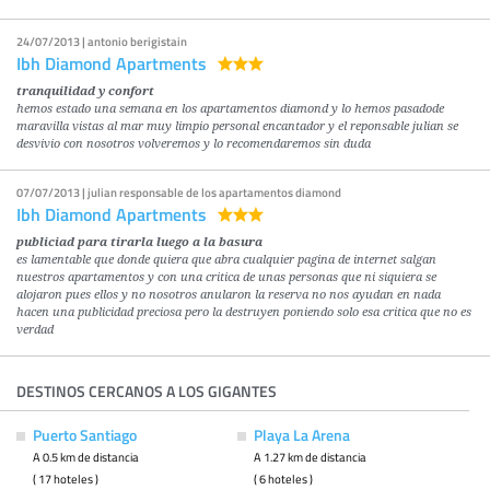
24/07/2013 | antonio berigistain
Ibh Diamond Apartments
tranquilidad y confort
hemos estado una semana en los apartamentos diamond y lo hemos pasadode
maravilla vistas al mar muy limpio personal encantador y el reponsable julian se
desvivio con nosotros volveremos y lo recomendaremos sin duda
07/07/2013 | julian responsable de los apartamentos diamond
Ibh Diamond Apartments
publiciad para tirarla luego a la basura
es lamentable que donde quiera que abra cualquier pagina de internet salgan
nuestros apartamentos y con una critica de unas personas que ni siquiera se
alojaron pues ellos y no nosotros anularon la reserva no nos ayudan en nada
hacen una publicidad preciosa pero la destruyen poniendo solo esa critica que no es
verdad
DESTINOS CERCANOS A LOS GIGANTES
Puerto Santiago
Playa La Arena
A 0.5 km de distancia
A 1.27 km de distancia
( 17 hoteles )
( 6 hoteles )