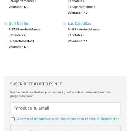
( 26 apartamentos )
( 17 hoteles )
Valoracion
6.9
( 11 apartamentos )
Valoracion
7.0
Golf Del Sur
Las Caletillas
A 32.85 km de distancia
A 46.74 km de distancia
( 11 hoteles )
( 3 hoteles )
( 6 apartamentos )
Valoracion
7.1
Valoracion
6.5
SUSCRÍBETE A HOTELES.NET
Recibe nuestras ofertas, promociones y códigos descuento que tenemos
preparado para ti.
Acepto el tratamiento de mis datos para recibir la Newsletter