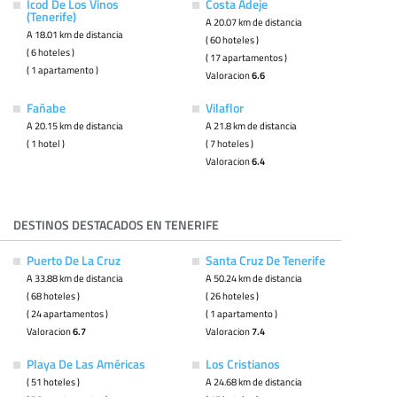
Icod De Los Vinos
Costa Adeje
(Tenerife)
A 20.07 km de distancia
A 18.01 km de distancia
( 60 hoteles )
( 6 hoteles )
( 17 apartamentos )
( 1 apartamento )
Valoracion
6.6
Fañabe
Vilaflor
A 20.15 km de distancia
A 21.8 km de distancia
( 1 hotel )
( 7 hoteles )
Valoracion
6.4
DESTINOS DESTACADOS EN TENERIFE
Puerto De La Cruz
Santa Cruz De Tenerife
A 33.88 km de distancia
A 50.24 km de distancia
( 68 hoteles )
( 26 hoteles )
( 24 apartamentos )
( 1 apartamento )
Valoracion
6.7
Valoracion
7.4
Playa De Las Américas
Los Cristianos
( 51 hoteles )
A 24.68 km de distancia