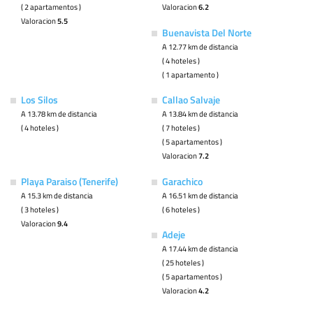
( 2 apartamentos )
Valoracion
6.2
Valoracion
5.5
Buenavista Del Norte
A 12.77 km de distancia
( 4 hoteles )
( 1 apartamento )
Los Silos
Callao Salvaje
A 13.78 km de distancia
A 13.84 km de distancia
( 4 hoteles )
( 7 hoteles )
( 5 apartamentos )
Valoracion
7.2
Playa Paraiso (Tenerife)
Garachico
A 15.3 km de distancia
A 16.51 km de distancia
( 3 hoteles )
( 6 hoteles )
Valoracion
9.4
Adeje
A 17.44 km de distancia
( 25 hoteles )
( 5 apartamentos )
Valoracion
4.2