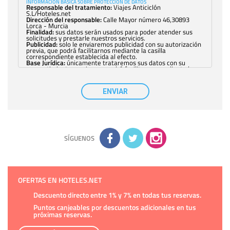
INFORMACIÓN BÁSICA SOBRE PROTECCIÓN DE DATOS
Responsable del tratamiento:
Viajes Anticiclón
S.L/Hoteles.net
Dirección del responsable:
Calle Mayor número 46,30893
Lorca - Murcia
Finalidad:
sus datos serán usados para poder atender sus
solicitudes y prestarle nuestros servicios.
Publicidad:
solo le enviaremos publicidad con su autorización
previa, que podrá facilitarnos mediante la casilla
correspondiente establecida al efecto.
Base Jurídica:
únicamente trataremos sus datos con su
consentimiento previo, que podrá facilitarnos mediante la
casilla correspondiente establecida al efecto.
Destinatarios:
con carácter general, sólo el personal de
nuestra entidad que esté debidamente autorizado podrá
ENVIAR
tener conocimiento de la información que le pedimos. No se
comunicarán datos a terceros.
Derechos:
tiene derecho a saber qué información tenemos
sobre usted, corregirla y eliminarla, tal y como se explica en
la información adicional disponible en nuestra página web.
Información complementaria:
Puede consultar la información
adicional y detallada sobre cómo tratamos sus datos en la
política de privacidad
SÍGUENOS
OFERTAS EN HOTELES.NET
Descuento directo entre 1% y 7% en todas tus reservas.
Puntos canjeables por descuentos adicionales en tus
próximas reservas.