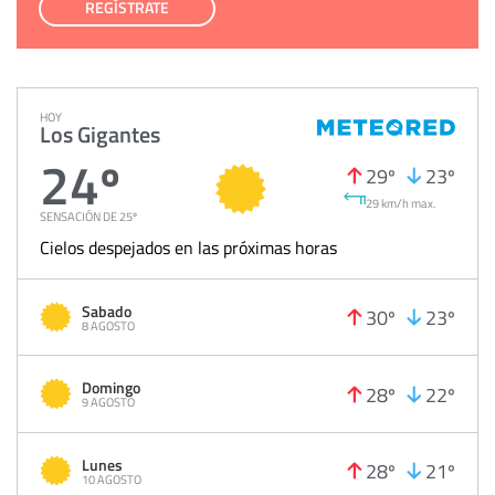
REGÍSTRATE
HOY
Los Gigantes
24º
29º
23º
29 km/h max.
SENSACIÓN DE 25º
Cielos despejados en las próximas horas
Sabado
30º
23º
8 AGOSTO
Domingo
28º
22º
9 AGOSTO
Lunes
28º
21º
10 AGOSTO