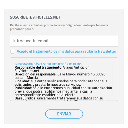
SUSCRÍBETE A HOTELES.NET
Recibe nuestras ofertas, promociones y códigos descuento que tenemos
preparado para ti.
Acepto el tratamiento de mis datos para recibir la Newsletter
INFORMACIÓN BÁSICA SOBRE PROTECCIÓN DE DATOS
Responsable del tratamiento:
Viajes Anticiclón
S.L/Hoteles.net
Dirección del responsable:
Calle Mayor número 46,30893
Lorca - Murcia
Finalidad:
sus datos serán usados para poder atender sus
solicitudes y prestarle nuestros servicios.
Publicidad:
solo le enviaremos publicidad con su autorización
previa, que podrá facilitarnos mediante la casilla
correspondiente establecida al efecto.
Base Jurídica:
únicamente trataremos sus datos con su
consentimiento previo, que podrá facilitarnos mediante la
casilla correspondiente establecida al efecto.
Destinatarios:
con carácter general, sólo el personal de
nuestra entidad que esté debidamente autorizado podrá
ENVIAR
tener conocimiento de la información que le pedimos. No se
comunicarán datos a terceros.
Derechos:
tiene derecho a saber qué información tenemos
sobre usted, corregirla y eliminarla, tal y como se explica en