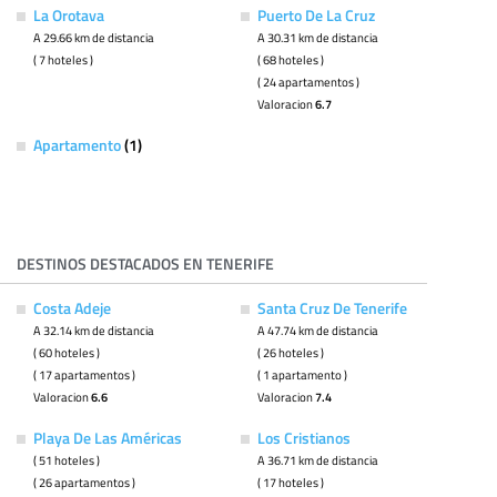
La Orotava
Puerto De La Cruz
A 29.66 km de distancia
A 30.31 km de distancia
( 7 hoteles )
( 68 hoteles )
( 24 apartamentos )
Valoracion
6.7
Apartamento
(1)
DESTINOS DESTACADOS EN TENERIFE
Costa Adeje
Santa Cruz De Tenerife
A 32.14 km de distancia
A 47.74 km de distancia
( 60 hoteles )
( 26 hoteles )
( 17 apartamentos )
( 1 apartamento )
Valoracion
6.6
Valoracion
7.4
Playa De Las Américas
Los Cristianos
( 51 hoteles )
A 36.71 km de distancia
( 26 apartamentos )
( 17 hoteles )