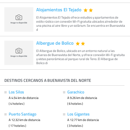
Alojamientos El Tejado
El Alojamientos El Tejado ofrece estudios y apartamentos de
estilo rústico con conexión Wi-Fi gratuita ubicados alrededor de
una piscina al aire libre y un solárium. Se encuentra en Buenavista
d
Albergue de Bolico
El Albergue de Bolico, ubicado en un entorno natural a las
afueras de Buenavista del Norte, y ofrece conexión Wi-Fi gratuita
y vistas panorámicas al parque rural de Teno. El Albergue de
Bolico di
DESTINOS CERCANOS A BUENAVISTA DEL NORTE
Los Silos
Garachico
A 4.54 km de distancia
A 9.26 km de distancia
( 4 hoteles )
( 6 hoteles )
Puerto Santiago
Los Gigantes
A 12.32 km de distancia
A 12.77 km de distancia
( 17 hoteles )
( 3 hoteles )