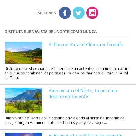
la información adicional disponible en nuestra página web.
Información complementaria:
Puede consultar la información
adicional y detallada sobre cómo tratamos sus datos en la
política de privacidad
SÍGUENOS
DISFRUTA BUENAVISTA DEL NORTE COMO NUNCA
El Parque Rural de Teno, en Tenerife
Disfruta en la isla canaria de Tenerife de un auténtico monumento natural
en el que se combinan los paisajes rurales y los marinos: el Parque Rural
de Teno...
Buenavista del Norte, tu próximo
destino en Tenerife
Buenavista del Norte es un destino privilegiado al norte de Tenerife de
parajes vírgenes, monumentos históricos y playas salvajes...
El Buenavista Golf Club, en Tenerife