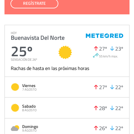
REGÍSTRATE
HOY
Buenavista Del Norte
25º
27º
23º
55 km/h max.
SENSACIÓN DE 26º
Rachas de hasta en las próximas horas
Viernes
27º
22º
7 AGOSTO
Sabado
28º
22º
8 AGOSTO
Domingo
26º
22º
9 AGOSTO