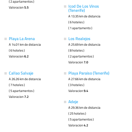
( 2 apartamentos )
Icod De Los Vinos
Valoracion
5.5
(Tenerife)
A 13.35 km de distancia
( 6 hoteles )
( 1 apartamento )
Playa La Arena
Los Realejos
A 14.01 km de distancia
A 25.69 km de distancia
( 6 hoteles )
( 8 hoteles )
Valoracion
6.2
( 2 apartamentos )
Valoracion
7.0
Callao Salvaje
Playa Paraiso (Tenerife)
A 26.26 km de distancia
A 27.66 km de distancia
( 7 hoteles )
( 3 hoteles )
( 5 apartamentos )
Valoracion
9.4
Valoracion
7.2
Adeje
A 29.36 km de distancia
( 25 hoteles )
( 5 apartamentos )
Valoracion
4.2