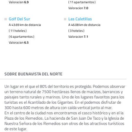
Valoracion
6.9
( 11 apartamentos )
Valoracion
7.0
Golf Del Sur
Las Caletillas
A 43.69 km de distancia
A 46.08 km de distancia
( 11 hoteles )
( 3 hoteles )
( 6 apartamentos )
Valoracion
7.1
Valoracion
6.5
SOBRE BUENAVISTA DEL NORTE
Un lugar en el que el 80% del territorio es protegido. Podemos observar
un terreno natural de 7500 hectáreas llenos de macizos, barrancos y
paisajes tanto rurales y marinos. Uno de los lugares favoritos para los
turistas es el Acantilado de los Gigantes. En el podemos disfrutar de
300 hasta 600 metros de altura con caída vertical junto al mar.
En el centro de la ciudad nos encontramos el casco histórico y en el la
Plaza de los Remedios. La hacienda de San Juan De Taco y la Iglesia de
Nuestra Señora de los Remedios son otros de los atractivos turísticos
de este lugar.