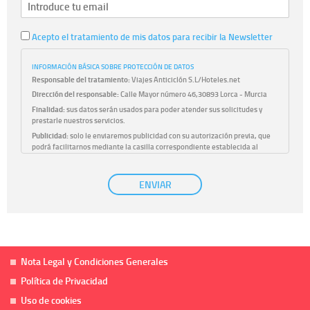
Acepto el tratamiento de mis datos para recibir la Newsletter
INFORMACIÓN BÁSICA SOBRE PROTECCIÓN DE DATOS
Responsable del tratamiento:
Viajes Anticiclón S.L/Hoteles.net
Dirección del responsable:
Calle Mayor número 46,30893 Lorca - Murcia
Finalidad:
sus datos serán usados para poder atender sus solicitudes y
prestarle nuestros servicios.
Publicidad:
solo le enviaremos publicidad con su autorización previa, que
podrá facilitarnos mediante la casilla correspondiente establecida al
efecto.
Base Jurídica:
únicamente trataremos sus datos con su consentimiento
ENVIAR
previo, que podrá facilitarnos mediante la casilla correspondiente
establecida al efecto.
Destinatarios:
con carácter general, sólo el personal de nuestra entidad
que esté debidamente autorizado podrá tener conocimiento de la
información que le pedimos. No se comunicarán datos a terceros.
Derechos:
tiene derecho a saber qué información tenemos sobre usted,
corregirla y eliminarla, tal y como se explica en la información adicional
Nota Legal y Condiciones Generales
disponible en nuestra página web.
Política de Privacidad
Información complementaria:
Puede consultar la información adicional y
detallada sobre cómo tratamos sus datos en la
política de privacidad
Uso de cookies