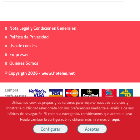
Nota Legal y Condiciones Generales
Política de Privacidad
Uso de cookies
Empresas
Quiénes Somos
© Copyrigth 2026 - www.hoteles.net
Compra
100% segura
Utilizamos cookies propias y de terceros para mejorar nuestros servicios y
mostrarle publicidad relacionada con sus preferencias mediante el análisis de sus
hábitos de navegación. Si continua navegando, consideramos que acepta su uso.
Puede cambiar la configuración u obtener más información
aquí
.
Cofinanciado por