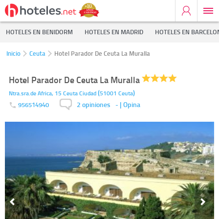
HOTELES EN BENIDORM
HOTELES EN MADRID
HOTELES EN BARCELO
Inicio
Ceuta
Hotel Parador De Ceuta La Muralla
Hotel Parador De Ceuta La Muralla
(
)
Ntra.sra.de Africa, 15
Ceuta Ciudad
51001
Ceuta
2 opiniones
-
| Opina
956514940