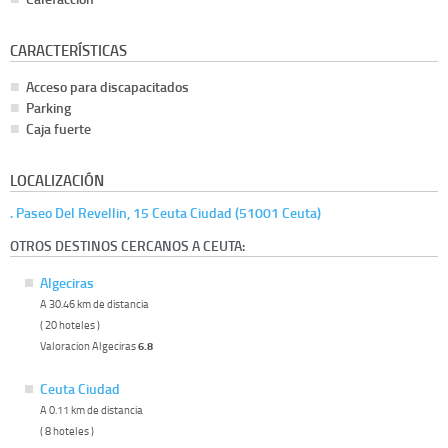
CARACTERÍSTICAS
Acceso para discapacitados
Parking
Caja fuerte
LOCALIZACIÓN
. Paseo Del Revellin, 15 Ceuta Ciudad (51001 Ceuta)
OTROS DESTINOS CERCANOS A CEUTA:
Algeciras
A 30.46 km de distancia
( 20 hoteles )
Valoracion Algeciras
6.8
Ceuta Ciudad
A 0.11 km de distancia
( 8 hoteles )