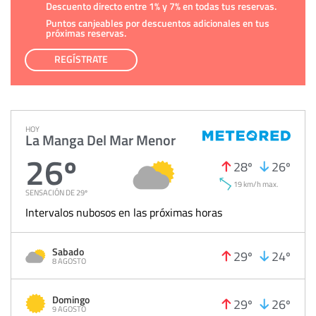
Descuento directo entre 1% y 7% en todas tus reservas.
Puntos canjeables por descuentos adicionales en tus
próximas reservas.
REGÍSTRATE
HOY
La Manga Del Mar Menor
26º
28º
26º
19 km/h max.
SENSACIÓN DE 29º
Intervalos nubosos en las próximas horas
Sabado
29º
24º
8 AGOSTO
Domingo
29º
26º
9 AGOSTO