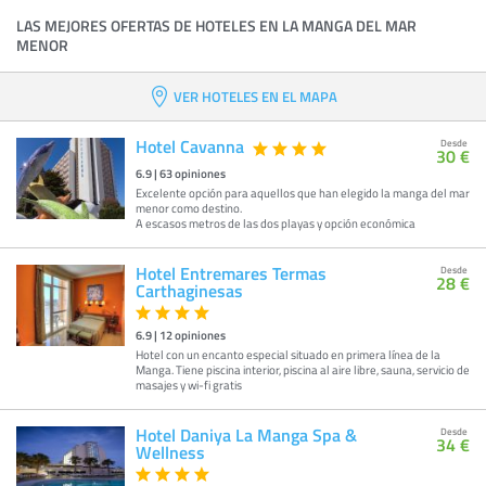
LAS MEJORES OFERTAS DE HOTELES EN LA MANGA DEL MAR
MENOR
VER HOTELES EN EL MAPA
Hotel Cavanna
Desde
30 €
6.9
|
63
opiniones
Excelente opción para aquellos que han elegido la manga del mar
menor como destino.
A escasos metros de las dos playas y opción económica
Hotel Entremares Termas
Desde
28 €
Carthaginesas
6.9
|
12
opiniones
Hotel con un encanto especial situado en primera línea de la
Manga. Tiene piscina interior, piscina al aire libre, sauna, servicio de
masajes y wi-fi gratis
Hotel Daniya La Manga Spa &
Desde
34 €
Wellness