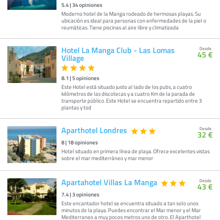
5.4
|
34
opiniones
Moderno hotel de la Manga rodeado de hermosas playas. Su
ubicación es ideal para personas con enfermedades de la piel o
reumáticas. Tiene piscinas al aire libre y climatizada
Hotel La Manga Club - Las Lomas
Desde
45 €
Village
8.1
|
5
opiniones
Este Hotel está situado justo al lado de los pubs, a cuatro
kilómetros de las discotecas y a cuatro Km de la parada de
transporte público. Este Hotel se encuentra repartido entre 3
plantas y tod
Aparthotel Londres
Desde
32 €
8
|
18
opiniones
Hotel situado en primera línea de playa. Ofrece excelentes vistas
sobre el mar mediterráneo y mar menor
Apartahotel Villas La Manga
Desde
43 €
7.4
|
3
opiniones
Este encantador hotel se encuentra situado a tan solo unos
minutos de la playa. Puedes encontrar el Mar menor y el Mar
Mediterraneo a muy pocos metros uno de otro. El Aparthotel