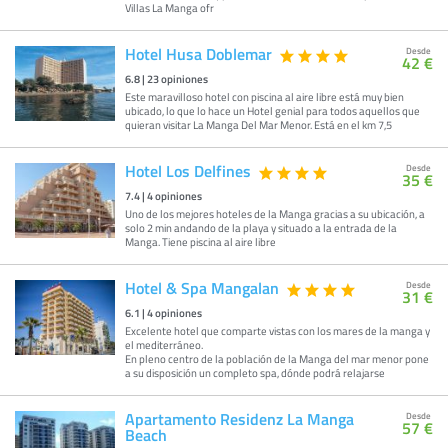
Villas La Manga ofr
Hotel Husa Doblemar
Desde
42 €
6.8
|
23
opiniones
Este maravilloso hotel con piscina al aire libre está muy bien
ubicado, lo que lo hace un Hotel genial para todos aquellos que
quieran visitar La Manga Del Mar Menor. Está en el km 7,5
Hotel Los Delfines
Desde
35 €
7.4
|
4
opiniones
Uno de los mejores hoteles de la Manga gracias a su ubicación, a
solo 2 min andando de la playa y situado a la entrada de la
Manga. Tiene piscina al aire libre
Hotel & Spa Mangalan
Desde
31 €
6.1
|
4
opiniones
Excelente hotel que comparte vistas con los mares de la manga y
el mediterráneo.
En pleno centro de la población de la Manga del mar menor pone
a su disposición un completo spa, dónde podrá relajarse
Apartamento Residenz La Manga
Desde
57 €
Beach