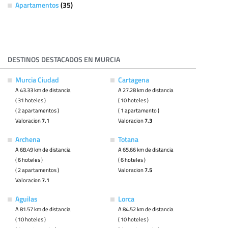
Apartamentos
(35)
DESTINOS DESTACADOS EN MURCIA
Murcia Ciudad
Cartagena
A 43.33 km de distancia
A 27.28 km de distancia
( 31 hoteles )
( 10 hoteles )
( 2 apartamentos )
( 1 apartamento )
Valoracion
7.1
Valoracion
7.3
Archena
Totana
A 68.49 km de distancia
A 65.66 km de distancia
( 6 hoteles )
( 6 hoteles )
( 2 apartamentos )
Valoracion
7.5
Valoracion
7.1
Aguilas
Lorca
A 81.57 km de distancia
A 84.52 km de distancia
( 10 hoteles )
( 10 hoteles )