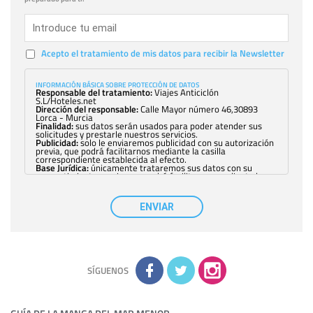
Acepto el tratamiento de mis datos para recibir la Newsletter
INFORMACIÓN BÁSICA SOBRE PROTECCIÓN DE DATOS
Responsable del tratamiento:
Viajes Anticiclón
S.L/Hoteles.net
Dirección del responsable:
Calle Mayor número 46,30893
Lorca - Murcia
Finalidad:
sus datos serán usados para poder atender sus
solicitudes y prestarle nuestros servicios.
Publicidad:
solo le enviaremos publicidad con su autorización
previa, que podrá facilitarnos mediante la casilla
correspondiente establecida al efecto.
Base Jurídica:
únicamente trataremos sus datos con su
consentimiento previo, que podrá facilitarnos mediante la
casilla correspondiente establecida al efecto.
Destinatarios:
con carácter general, sólo el personal de
nuestra entidad que esté debidamente autorizado podrá
ENVIAR
tener conocimiento de la información que le pedimos. No se
comunicarán datos a terceros.
Derechos:
tiene derecho a saber qué información tenemos
sobre usted, corregirla y eliminarla, tal y como se explica en
la información adicional disponible en nuestra página web.
Información complementaria:
Puede consultar la información
adicional y detallada sobre cómo tratamos sus datos en la
política de privacidad
SÍGUENOS