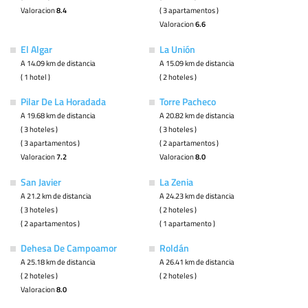
Valoracion
8.4
( 3 apartamentos )
Valoracion
6.6
El Algar
La Unión
A 14.09 km de distancia
A 15.09 km de distancia
( 1 hotel )
( 2 hoteles )
Pilar De La Horadada
Torre Pacheco
A 19.68 km de distancia
A 20.82 km de distancia
( 3 hoteles )
( 3 hoteles )
( 3 apartamentos )
( 2 apartamentos )
Valoracion
7.2
Valoracion
8.0
San Javier
La Zenia
A 21.2 km de distancia
A 24.23 km de distancia
( 3 hoteles )
( 2 hoteles )
( 2 apartamentos )
( 1 apartamento )
Dehesa De Campoamor
Roldán
A 25.18 km de distancia
A 26.41 km de distancia
( 2 hoteles )
( 2 hoteles )
Valoracion
8.0