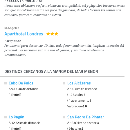
EXCELENTE UBICACION
tienen una ubicacion perfecta si buscas tranquilidad, sol y playa.los inconvenientes
son que los colchones estan un poco desgastados, de todas formas las camas son
comodas, para el microondas no tienen…
M.Angeles
Aparthotel Londres
Estupendo
Fenomenal para descansar 10 días, todo fenomenal: comida, limpieza, atención del
personal....es la cuarta vez que nos alojamos, y sin duda repetiremos.
Recomendable.
DESTINOS CERCANOS A LA MANGA DEL MAR MENOR
Cabo De Palos
Los Alcázares
A 9.13 km de distancia
A 11.3 km de distancia
( 1 hotel )
( 14 hoteles )
( 1 apartamento )
Valoracion
6.6
Lo Pagán
San Pedro De Pinatar
A 12.72 km de distancia
A 13.89 km de distancia
( 1 hotel )
( 9 hoteles )