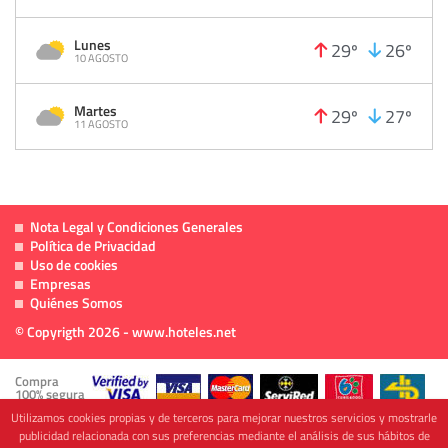
Lunes
29º
26º
10 AGOSTO
Martes
29º
27º
11 AGOSTO
Nota Legal y Condiciones Generales
Política de Privacidad
Uso de cookies
Empresas
Quiénes Somos
© Copyrigth 2026 - www.hoteles.net
Compra
100% segura
Utilizamos cookies propias y de terceros para mejorar nuestros servicios y mostrarle
publicidad relacionada con sus preferencias mediante el análisis de sus hábitos de