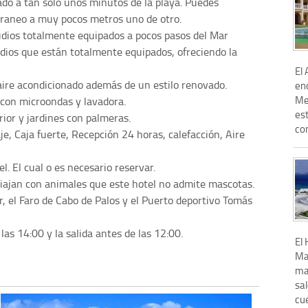
do a tan solo unos minutos de la playa. Puedes
rraneo a muy pocos metros uno de otro.
udios totalmente equipados a pocos pasos del Mar
dios que están totalmente equipados, ofreciendo la
El
ire acondicionado además de un estilo renovado.
en
Men
 con microondas y lavadora.
est
ior y jardines con palmeras.
com
e, Caja fuerte, Recepción 24 horas, calefacción, Aire
l. El cual o es necesario reservar.
viajan con animales que este hotel no admite mascotas.
r, el Faro de Cabo de Palos y el Puerto deportivo Tomás
 las 14:00 y la salida antes de las 12:00.
El 
Ma
ma
sal
cue