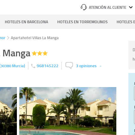
ATENCIÓN AL CLIENTE
HOTELES EN BARCELONA
HOTELES EN TORREMOLINOS
HOTELES E
nor
Apartahotel Villas La Manga
La Manga
D
h
(
)
968145222
3 opiniones
-
30380
Murcia