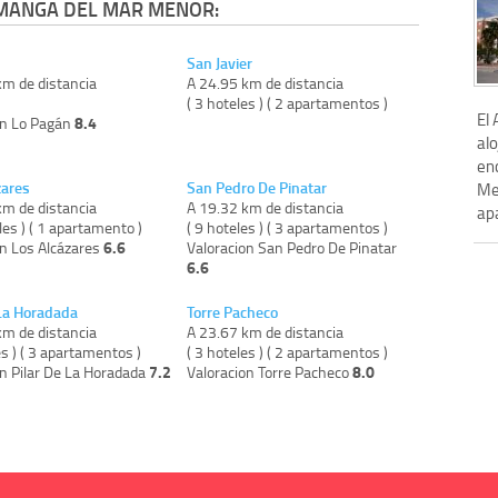
 MANGA DEL MAR MENOR:
San Javier
km de distancia
A 24.95 km de distancia
)
( 3 hoteles ) ( 2 apartamentos )
El 
8.4
on Lo Pagán
alo
en
zares
San Pedro De Pinatar
Men
km de distancia
A 19.32 km de distancia
apa
les ) ( 1 apartamento )
( 9 hoteles ) ( 3 apartamentos )
6.6
on Los Alcázares
Valoracion San Pedro De Pinatar
6.6
 La Horadada
Torre Pacheco
km de distancia
A 23.67 km de distancia
es ) ( 3 apartamentos )
( 3 hoteles ) ( 2 apartamentos )
7.2
8.0
on Pilar De La Horadada
Valoracion Torre Pacheco