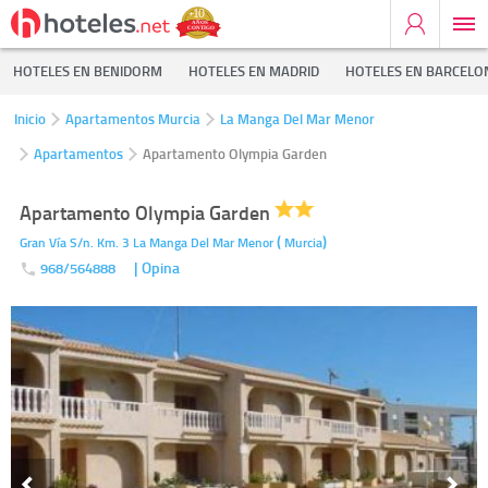
HOTELES EN BENIDORM
HOTELES EN MADRID
HOTELES EN BARCELO
Inicio
Apartamentos Murcia
La Manga Del Mar Menor
Apartamentos
Apartamento Olympia Garden
Apartamento Olympia Garden
(
)
Gran Vía S/n. Km. 3
La Manga Del Mar Menor
Murcia
| Opina
968/564888