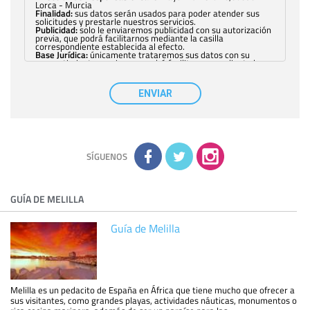
Lorca - Murcia
Finalidad:
sus datos serán usados para poder atender sus
solicitudes y prestarle nuestros servicios.
Publicidad:
solo le enviaremos publicidad con su autorización
previa, que podrá facilitarnos mediante la casilla
correspondiente establecida al efecto.
Base Jurídica:
únicamente trataremos sus datos con su
consentimiento previo, que podrá facilitarnos mediante la
casilla correspondiente establecida al efecto.
Destinatarios:
con carácter general, sólo el personal de
nuestra entidad que esté debidamente autorizado podrá
ENVIAR
tener conocimiento de la información que le pedimos. No se
comunicarán datos a terceros.
Derechos:
tiene derecho a saber qué información tenemos
sobre usted, corregirla y eliminarla, tal y como se explica en
la información adicional disponible en nuestra página web.
Información complementaria:
Puede consultar la información
adicional y detallada sobre cómo tratamos sus datos en la
política de privacidad
SÍGUENOS
GUÍA DE MELILLA
Guía de Melilla
Melilla es un pedacito de España en África que tiene mucho que ofrecer a
sus visitantes, como grandes playas, actividades náuticas, monumentos o