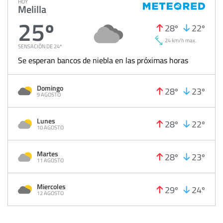
HOY
Melilla
25º
28º
22º
24 km/h max.
SENSACIÓN DE 24º
Se esperan bancos de niebla en las próximas horas
Domingo
28º
23º
9 AGOSTO
Lunes
28º
22º
10 AGOSTO
Martes
28º
23º
11 AGOSTO
Miercoles
29º
24º
12 AGOSTO