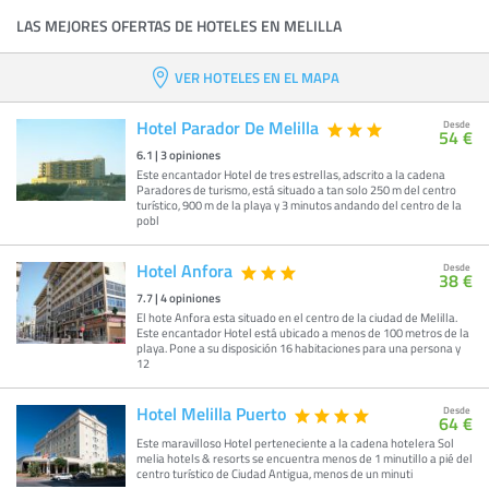
LAS MEJORES OFERTAS DE HOTELES EN MELILLA
VER HOTELES EN EL MAPA
Hotel Parador De Melilla
Desde
54 €
6.1
|
3
opiniones
Este encantador Hotel de tres estrellas, adscrito a la cadena
Paradores de turismo, está situado a tan solo 250 m del centro
turístico, 900 m de la playa y 3 minutos andando del centro de la
pobl
Hotel Anfora
Desde
38 €
7.7
|
4
opiniones
El hote Anfora esta situado en el centro de la ciudad de Melilla.
Este encantador Hotel está ubicado a menos de 100 metros de la
playa. Pone a su disposición 16 habitaciones para una persona y
12
Hotel Melilla Puerto
Desde
64 €
Este maravilloso Hotel perteneciente a la cadena hotelera Sol
melia hotels & resorts se encuentra menos de 1 minutillo a pié del
centro turístico de Ciudad Antigua, menos de un minuti