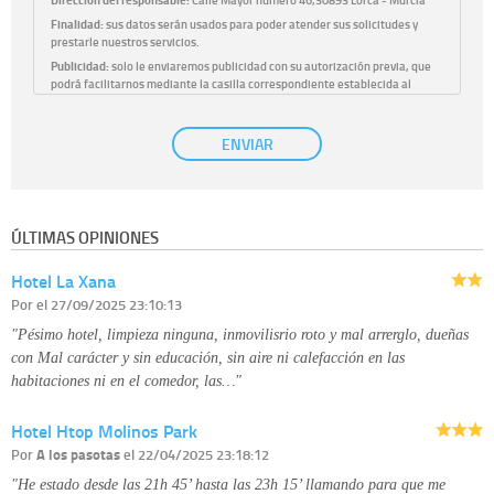
Dirección del responsable:
Calle Mayor número 46,30893 Lorca - Murcia
Finalidad:
sus datos serán usados para poder atender sus solicitudes y
prestarle nuestros servicios.
Publicidad:
solo le enviaremos publicidad con su autorización previa, que
podrá facilitarnos mediante la casilla correspondiente establecida al
efecto.
Base Jurídica:
únicamente trataremos sus datos con su consentimiento
ENVIAR
previo, que podrá facilitarnos mediante la casilla correspondiente
establecida al efecto.
Destinatarios:
con carácter general, sólo el personal de nuestra entidad
que esté debidamente autorizado podrá tener conocimiento de la
información que le pedimos. No se comunicarán datos a terceros.
ÚLTIMAS OPINIONES
Derechos:
tiene derecho a saber qué información tenemos sobre usted,
corregirla y eliminarla, tal y como se explica en la información adicional
Hotel La Xana
disponible en nuestra página web.
Información complementaria:
Puede consultar la información adicional y
Por
el 27/09/2025 23:10:13
detallada sobre cómo tratamos sus datos en la
política de privacidad
"Pésimo hotel, limpieza ninguna, inmovilisrio roto y mal arrerglo, dueñas
con Mal carácter y sin educación, sin aire ni calefacción en las
habitaciones ni en el comedor, las…"
Hotel Htop Molinos Park
Por
A los pasotas
el 22/04/2025 23:18:12
"He estado desde las 21h 45’ hasta las 23h 15’ llamando para que me