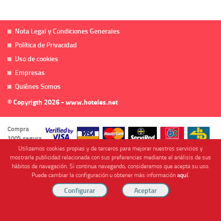
Nota Legal y Condiciones Generales
Política de Privacidad
Uso de cookies
Empresas
Quiénes Somos
© Copyrigth 2026 - www.hoteles.net
Compra
100% segura
Utilizamos cookies propias y de terceros para mejorar nuestros servicios y
mostrarle publicidad relacionada con sus preferencias mediante el análisis de sus
hábitos de navegación. Si continua navegando, consideramos que acepta su uso.
Puede cambiar la configuración u obtener más información
aquí
.
Cofinanciado por
Viajes Anticiclón, S.L. Agencia de Viajes Online - C.I. MU-107-2-25. C/ Mayor nº46 Bajo,
CP: 30893, Almendricos (Murcia, Spain).