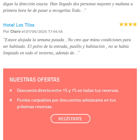
digan la dirección exacta. Han llegado dos personas mayores y mañana a
primera hora he de pasar a recogerlas.Todo…"
Hotel Los Tilos
Por
Charo
el 01/04/2025 17:44:54
"Estuve alojada la semana pasada...No creo que reúna condiciones para
ser habitado. El polvo de la entrada, pasillo y habitación , no se había
limpiado en todo el invierno, además de…"
NUESTRAS OFERTAS
Descuento directo entre
1%
y
7%
en todas tus reservas.
Puntos canjeables por descuentos adicionales en tus
próximas reservas.
REGÍSTRATE