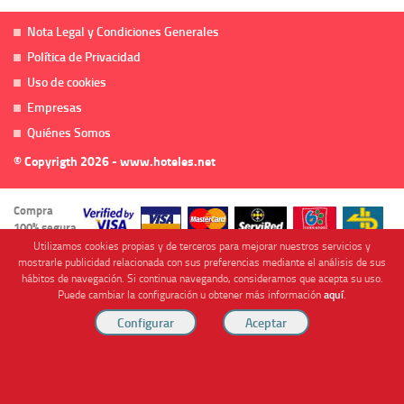
Nota Legal y Condiciones Generales
Política de Privacidad
Uso de cookies
Empresas
Quiénes Somos
© Copyrigth 2026 - www.hoteles.net
Compra
100% segura
Utilizamos cookies propias y de terceros para mejorar nuestros servicios y
mostrarle publicidad relacionada con sus preferencias mediante el análisis de sus
hábitos de navegación. Si continua navegando, consideramos que acepta su uso.
Puede cambiar la configuración u obtener más información
aquí
.
Cofinanciado por
Viajes Anticiclón, S.L. Agencia de Viajes Online - C.I. MU-107-2-25. C/ Mayor nº46 Bajo,
CP: 30893, Almendricos (Murcia, Spain).