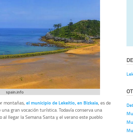
DE
Lek
OT
spain.info
el municipio de Lekeitio, en Bizkaia
por montañas,
, es de
De
 una gran vocación turística. Todavía conserva una
Mu
o al llegar la Semana Santa y el verano este pueblo
Mu
Mu