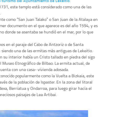
 turismo del Ayuntamiento de Lekeitio
.
o 1731, este templo está considerado como una de las
.
te como “San Juan Talako” o San Juan de la Atalaya en
rimer documento en el que aparece es del año 1594, y es
eno donde se asentaba se hundió en el mar, por lo que
mos en el paraje del Cabo de Antzoriz o de Santa
, siendo una de las ermitas más antiguas de Lekeitio.
 su interior había un Cristo tallado en piedra del sigo
l Museo Etnográfico de Bilbao. La ermita actual, de
 cuenta con una casa- vivienda adosada.
 conocido popularmente como la Vuelta a Bizkaia, este
vés de la población de Ispaster. En la zona del litoral
dexa, Berriatua y Ondarroa, para luego girar hacia el
preciosos paisajes de Lea Artibai.