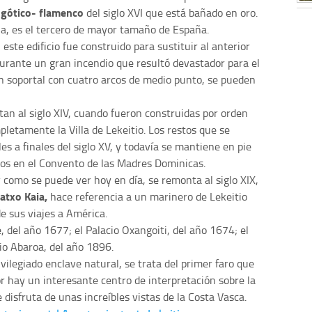
o gótico- flamenco
del siglo XVI que está bañado en oro.
lla, es el tercero de mayor tamaño de España.
II, este edificio fue construido para sustituir al anterior
rante un gran incendio que resultó devastador para el
n soportal con cuatro arcos de medio punto, se pueden
tan al siglo XIV, cuando fueron construidas por orden
letamente la Villa de Lekeitio. Los restos que se
es a finales del siglo XV, y todavía se mantiene en pie
mos en el Convento de las Madres Dominicas.
 y como se puede ver hoy en día, se remonta al siglo XIX,
atxo Kaia,
hace referencia a un marinero de Lekeitio
e sus viajes a América.
te, del año 1677; el Palacio Oxangoiti, del año 1674; el
cio Abaroa, del año 1896.
ivilegiado enclave natural, se trata del primer faro que
or hay un interesante centro de interpretación sobre la
 disfruta de unas increíbles vistas de la Costa Vasca.