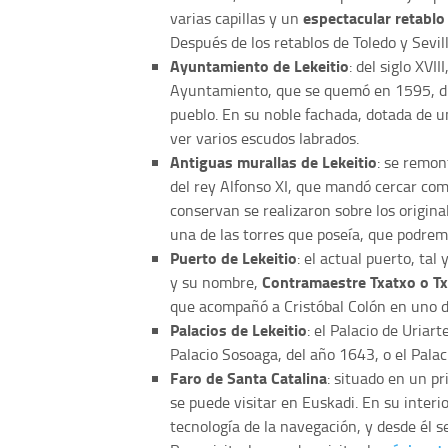
espectacular retabl
varias capillas y un
Después de los retablos de Toledo y Sevi
Ayuntamiento de Lekeitio
: del siglo XVI
Ayuntamiento, que se quemó en 1595, du
pueblo. En su noble fachada, dotada de u
ver varios escudos labrados.
Antiguas murallas de Lekeitio
: se remon
del rey Alfonso XI, que mandó cercar comp
conservan se realizaron sobre los original
una de las torres que poseía, que podre
Puerto de Lekeitio
: el actual puerto, tal
Contramaestre Txatxo o Tx
y su nombre,
que acompañó a Cristóbal Colón en uno d
Palacios de Lekeitio
: el Palacio de Uriar
Palacio Sosoaga, del año 1643, o el Pala
Faro de Santa Catalina
: situado en un pr
se puede visitar en Euskadi. En su interi
tecnología de la navegación, y desde él se