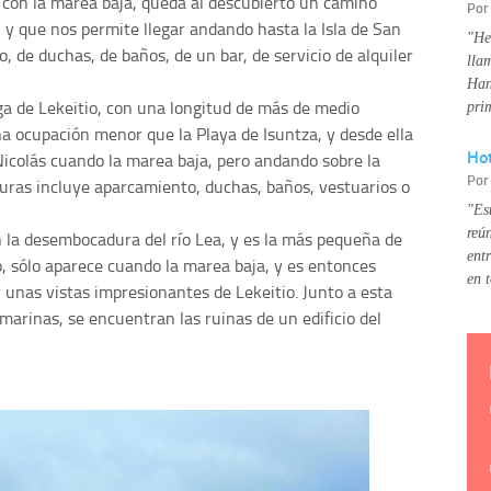
 con la marea baja, queda al descubierto un camino
Po
y que nos permite llegar andando hasta la Isla de San
"He
, de duchas, de baños, de un bar, de servicio de alquiler
lla
Han
rga de Lekeitio, con una longitud de más de medio
pri
a ocupación menor que la Playa de Isuntza, y desde ella
Hot
 Nicolás cuando la marea baja, pero andando sobre la
Po
cturas incluye aparcamiento, duchas, baños, vestuarios o
"Es
reú
en la desembocadura del río Lea, y es la más pequeña de
ent
o, sólo aparece cuando la marea baja, y es entonces
en 
unas vistas impresionantes de Lekeitio. Junto a esta
marinas, se encuentran las ruinas de un edificio del