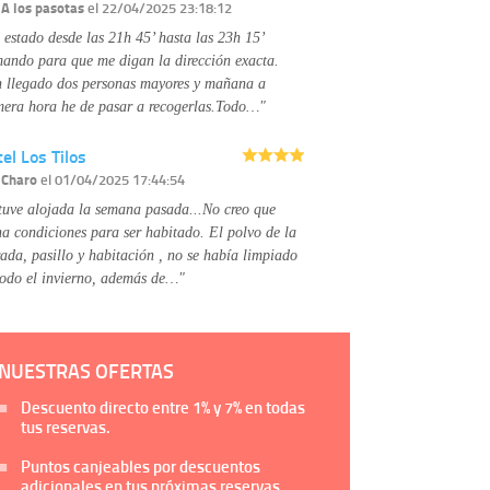
Información complementaria:
Puede consultar
r
A los pasotas
el 22/04/2025 23:18:12
la información adicional y detallada sobre cómo
 estado desde las 21h 45’ hasta las 23h 15’
tratamos sus datos en la
política de privacidad
mando para que me digan la dirección exacta.
 llegado dos personas mayores y mañana a
mera hora he de pasar a recogerlas.Todo…"
el Los Tilos
r
Charo
el 01/04/2025 17:44:54
tuve alojada la semana pasada...No creo que
na condiciones para ser habitado. El polvo de la
rada, pasillo y habitación , no se había limpiado
todo el invierno, además de…"
NUESTRAS OFERTAS
Descuento directo entre
1%
y
7%
en todas
tus reservas.
Puntos canjeables por descuentos
adicionales en tus próximas reservas.