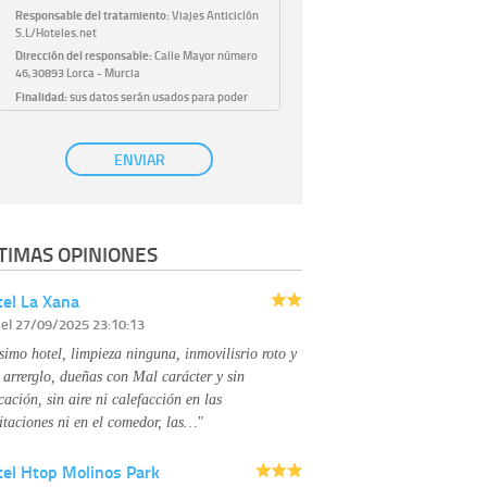
Responsable del tratamiento:
Viajes Anticiclón
S.L/Hoteles.net
Dirección del responsable:
Calle Mayor número
46,30893 Lorca - Murcia
Finalidad:
sus datos serán usados para poder
atender sus solicitudes y prestarle nuestros
servicios.
Publicidad:
solo le enviaremos publicidad con su
ENVIAR
autorización previa, que podrá facilitarnos
mediante la casilla correspondiente
establecida al efecto.
Base Jurídica:
únicamente trataremos sus datos
TIMAS OPINIONES
con su consentimiento previo, que podrá
facilitarnos mediante la casilla correspondiente
establecida al efecto.
el La Xana
Destinatarios:
con carácter general, sólo el
r
el 27/09/2025 23:10:13
personal de nuestra entidad que esté
debidamente autorizado podrá tener
simo hotel, limpieza ninguna, inmovilisrio roto y
conocimiento de la información que le pedimos.
No se comunicarán datos a terceros.
 arrerglo, dueñas con Mal carácter y sin
Derechos:
tiene derecho a saber qué
cación, sin aire ni calefacción en las
información tenemos sobre usted, corregirla y
itaciones ni en el comedor, las…"
eliminarla, tal y como se explica en la
información adicional disponible en nuestra
tel Htop Molinos Park
página web.