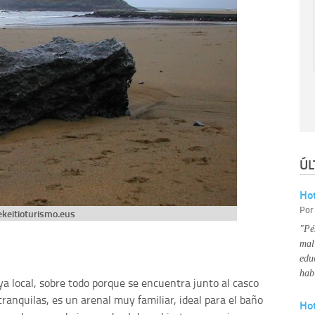
ÚL
Hot
Po
ekeitioturismo.eus
"Pé
mal
edu
hab
laya local, sobre todo porque se encuentra junto al casco
 tranquilas, es un arenal muy familiar, ideal para el baño
Ho