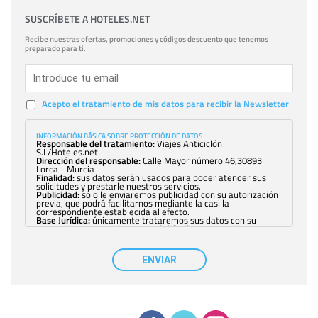
SUSCRÍBETE A HOTELES.NET
Recibe nuestras ofertas, promociones y códigos descuento que tenemos
preparado para ti.
Acepto el tratamiento de mis datos para recibir la Newsletter
INFORMACIÓN BÁSICA SOBRE PROTECCIÓN DE DATOS
Responsable del tratamiento:
Viajes Anticiclón
S.L/Hoteles.net
Dirección del responsable:
Calle Mayor número 46,30893
Lorca - Murcia
Finalidad:
sus datos serán usados para poder atender sus
solicitudes y prestarle nuestros servicios.
Publicidad:
solo le enviaremos publicidad con su autorización
previa, que podrá facilitarnos mediante la casilla
correspondiente establecida al efecto.
Base Jurídica:
únicamente trataremos sus datos con su
consentimiento previo, que podrá facilitarnos mediante la
casilla correspondiente establecida al efecto.
Destinatarios:
con carácter general, sólo el personal de
nuestra entidad que esté debidamente autorizado podrá
ENVIAR
tener conocimiento de la información que le pedimos. No se
comunicarán datos a terceros.
Derechos:
tiene derecho a saber qué información tenemos
sobre usted, corregirla y eliminarla, tal y como se explica en
la información adicional disponible en nuestra página web.
Información complementaria:
Puede consultar la información
adicional y detallada sobre cómo tratamos sus datos en la