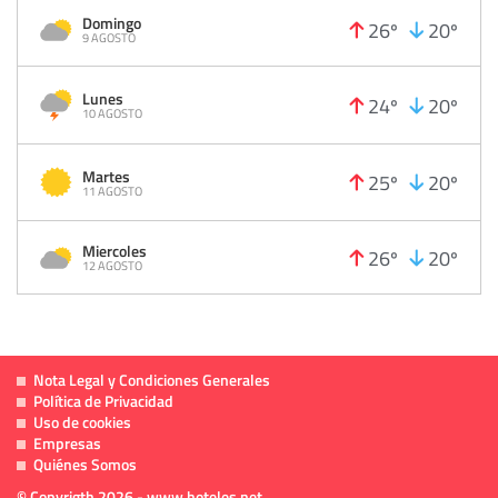
Domingo
26º
20º
9 AGOSTO
Lunes
24º
20º
10 AGOSTO
Martes
25º
20º
11 AGOSTO
Miercoles
26º
20º
12 AGOSTO
Nota Legal y Condiciones Generales
Política de Privacidad
Uso de cookies
Empresas
Quiénes Somos
© Copyrigth 2026 - www.hoteles.net