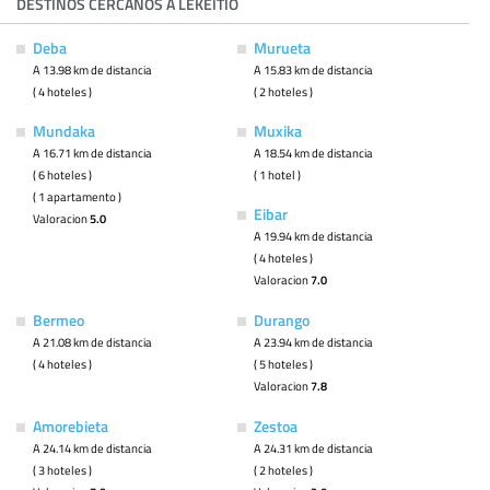
DESTINOS CERCANOS A LEKEITIO
Deba
Murueta
A 13.98 km de distancia
A 15.83 km de distancia
( 4 hoteles )
( 2 hoteles )
Mundaka
Muxika
A 16.71 km de distancia
A 18.54 km de distancia
( 6 hoteles )
( 1 hotel )
( 1 apartamento )
Eibar
Valoracion
5.0
A 19.94 km de distancia
( 4 hoteles )
Valoracion
7.0
Bermeo
Durango
A 21.08 km de distancia
A 23.94 km de distancia
( 4 hoteles )
( 5 hoteles )
Valoracion
7.8
Amorebieta
Zestoa
A 24.14 km de distancia
A 24.31 km de distancia
( 3 hoteles )
( 2 hoteles )