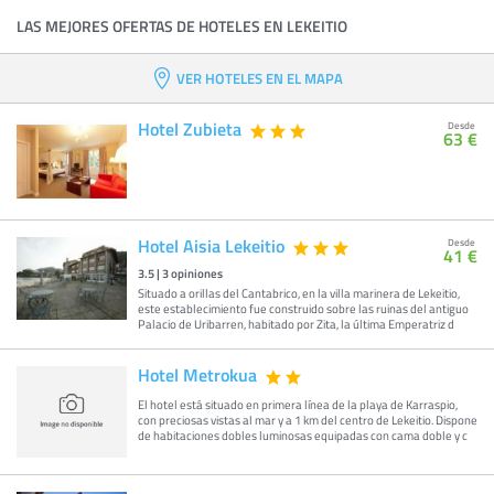
LAS MEJORES OFERTAS DE HOTELES EN LEKEITIO
VER HOTELES EN EL MAPA
Hotel Zubieta
Desde
63 €
Hotel Aisia Lekeitio
Desde
41 €
3.5
|
3
opiniones
Situado a orillas del Cantabrico, en la villa marinera de Lekeitio,
este establecimiento fue construido sobre las ruinas del antiguo
Palacio de Uribarren, habitado por Zita, la última Emperatriz d
Hotel Metrokua
El hotel está situado en primera línea de la playa de Karraspio,
con preciosas vistas al mar y a 1 km del centro de Lekeitio. Dispone
de habitaciones dobles luminosas equipadas con cama doble y c