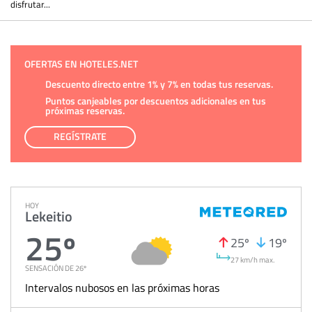
disfrutar...
OFERTAS EN HOTELES.NET
Descuento directo entre 1% y 7% en todas tus reservas.
Puntos canjeables por descuentos adicionales en tus
próximas reservas.
REGÍSTRATE
HOY
Lekeitio
25º
25º
19º
27 km/h max.
SENSACIÓN DE 26º
Intervalos nubosos en las próximas horas