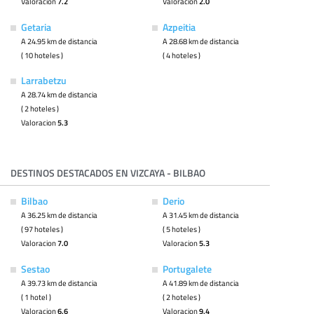
Valoracion
7.2
Valoracion
2.0
Getaria
Azpeitia
A 24.95 km de distancia
A 28.68 km de distancia
( 10 hoteles )
( 4 hoteles )
Larrabetzu
A 28.74 km de distancia
( 2 hoteles )
Valoracion
5.3
DESTINOS DESTACADOS EN VIZCAYA - BILBAO
Bilbao
Derio
A 36.25 km de distancia
A 31.45 km de distancia
( 97 hoteles )
( 5 hoteles )
Valoracion
7.0
Valoracion
5.3
Sestao
Portugalete
A 39.73 km de distancia
A 41.89 km de distancia
( 1 hotel )
( 2 hoteles )
Valoracion
6.6
Valoracion
9.4