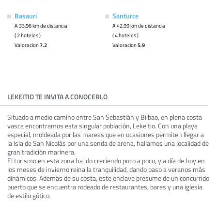
Basauri
Santurce
A 33.96 km de distancia
A 42.99 km de distancia
( 2 hoteles )
( 4 hoteles )
Valoracion
7.2
Valoracion
5.9
LEKEITIO TE INVITA A CONOCERLO
Situado a medio camino entre San Sebastián y Bilbao, en plena costa
vasca encontramos esta singular población, Lekeitio. Con una playa
especial, moldeada por las mareas que en ocasiones permiten llegar a
la isla de San Nicolás por una senda de arena, hallamos una localidad de
gran tradición marinera.
El turismo en esta zona ha ido creciendo poco a poco, y a día de hoy en
los meses de invierno reina la tranquilidad, dando paso a veranos más
dinámicos. Además de su costa, este enclave presume de un concurrido
puerto que se encuentra rodeado de restaurantes, bares y una iglesia
de estilo gótico.