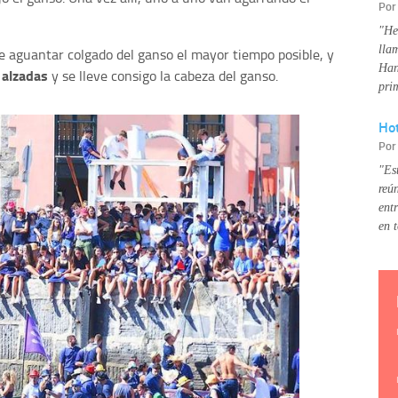
Po
"He
lla
e aguantar colgado del ganso el mayor tiempo posible, y
Han
 alzadas
y se lleve consigo la cabeza del ganso.
pri
Hot
Po
"Es
reú
ent
en 