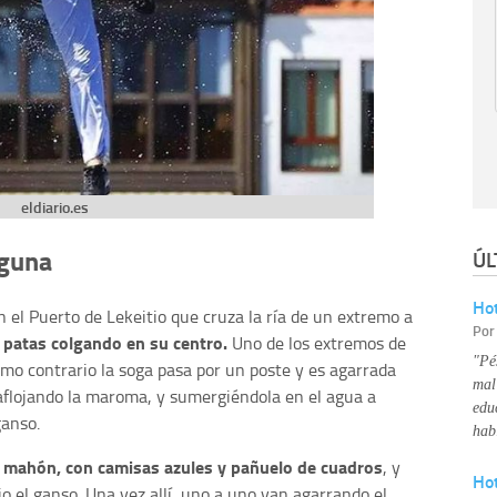
eldiario.es
Eguna
ÚL
Hot
 el Puerto de Lekeitio que cruza la ría de un extremo a
Po
 patas colgando en su centro.
Uno de los extremos de
"Pé
emo contrario la soga pasa por un poste y es agarrada
mal
aflojando la maroma, y sumergiéndola en el agua a
edu
ganso.
hab
e mahón, con camisas azules y pañuelo de cuadros
, y
Ho
 el ganso. Una vez allí, uno a uno van agarrando el