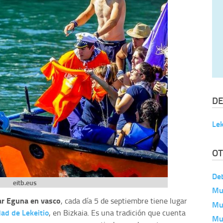
DE
Lek
OT
De
eitb.eus
Mu
ar Eguna en vasco
, cada día 5 de septiembre tiene lugar
Mu
idad de Lekeitio
, en Bizkaia. Es una tradición que cuenta
Mu