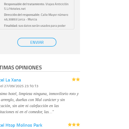
Responsable del tratamiento:
Viajes Anticiclón
S.L/Hoteles.net
Dirección del responsable:
Calle Mayor número
46,30893 Lorca - Murcia
Finalidad:
sus datos serán usados para poder
atender sus solicitudes y prestarle nuestros
servicios.
Publicidad:
solo le enviaremos publicidad con su
ENVIAR
autorización previa, que podrá facilitarnos
mediante la casilla correspondiente
establecida al efecto.
Base Jurídica:
únicamente trataremos sus datos
TIMAS OPINIONES
con su consentimiento previo, que podrá
facilitarnos mediante la casilla correspondiente
establecida al efecto.
el La Xana
Destinatarios:
con carácter general, sólo el
r
el 27/09/2025 23:10:13
personal de nuestra entidad que esté
debidamente autorizado podrá tener
simo hotel, limpieza ninguna, inmovilisrio roto y
conocimiento de la información que le pedimos.
No se comunicarán datos a terceros.
 arrerglo, dueñas con Mal carácter y sin
Derechos:
tiene derecho a saber qué
cación, sin aire ni calefacción en las
información tenemos sobre usted, corregirla y
itaciones ni en el comedor, las…"
eliminarla, tal y como se explica en la
información adicional disponible en nuestra
tel Htop Molinos Park
página web.