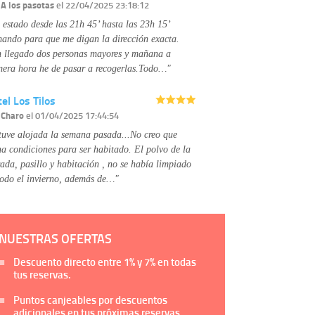
Información complementaria:
Puede consultar
r
A los pasotas
el 22/04/2025 23:18:12
la información adicional y detallada sobre cómo
 estado desde las 21h 45’ hasta las 23h 15’
tratamos sus datos en la
política de privacidad
mando para que me digan la dirección exacta.
 llegado dos personas mayores y mañana a
mera hora he de pasar a recogerlas.Todo…"
el Los Tilos
r
Charo
el 01/04/2025 17:44:54
tuve alojada la semana pasada...No creo que
na condiciones para ser habitado. El polvo de la
rada, pasillo y habitación , no se había limpiado
todo el invierno, además de…"
NUESTRAS OFERTAS
Descuento directo entre
1%
y
7%
en todas
tus reservas.
Puntos canjeables por descuentos
adicionales en tus próximas reservas.