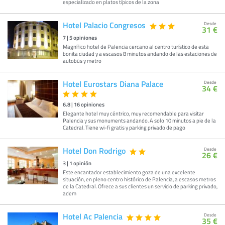
especializado en platos típicos de la zona
Hotel Palacio Congresos
Desde
31 €
7
|
5
opiniones
Magnífico hotel de Palencia cercano al centro turístico de esta
bonita ciudad y a escasos 8 minutos andando de las estaciones de
autobús y metro
Hotel Eurostars Diana Palace
Desde
34 €
6.8
|
16
opiniones
Elegante hotel muy céntrico, muy recomendable para visitar
Palencia y sus monuments andando. A solo 10 minutos a pie de la
Catedral. Tiene wi-fi gratis y parking privado de pago
Hotel Don Rodrigo
Desde
26 €
3
|
1
opinión
Este encantador establecimiento goza de una excelente
situación, en pleno centro histórico de Palencia, a escasos metros
de la Catedral. Ofrece a sus clientes un servicio de parking privado,
adem
Hotel Ac Palencia
Desde
35 €