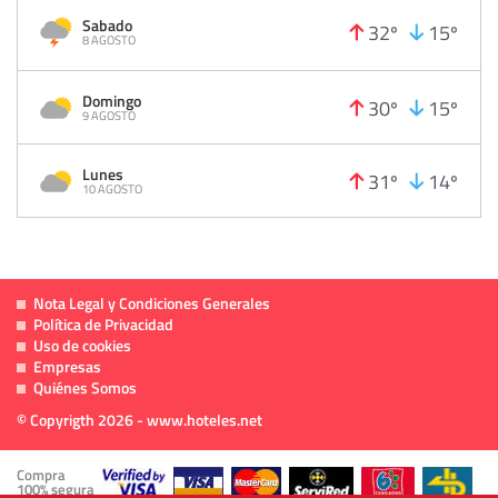
Sabado
32º
15º
8 AGOSTO
Domingo
30º
15º
9 AGOSTO
Lunes
31º
14º
10 AGOSTO
Nota Legal y Condiciones Generales
Política de Privacidad
Uso de cookies
Empresas
Quiénes Somos
© Copyrigth 2026 - www.hoteles.net
Compra
100% segura