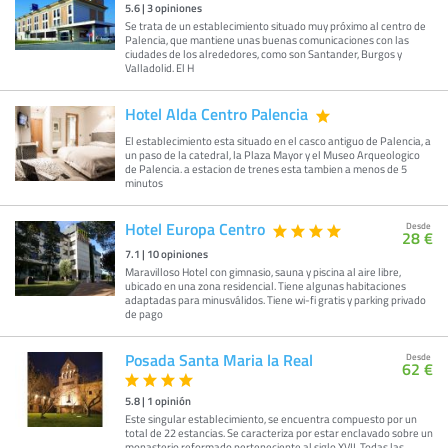
5.6
|
3
opiniones
Se trata de un establecimiento situado muy próximo al centro de
Palencia, que mantiene unas buenas comunicaciones con las
ciudades de los alrededores, como son Santander, Burgos y
Valladolid. El H
Hotel Alda Centro Palencia
El establecimiento esta situado en el casco antiguo de Palencia, a
un paso de la catedral, la Plaza Mayor y el Museo Arqueologico
de Palencia. a estacion de trenes esta tambien a menos de 5
minutos
Hotel Europa Centro
Desde
28 €
7.1
|
10
opiniones
Maravilloso Hotel con gimnasio, sauna y piscina al aire libre,
ubicado en una zona residencial. Tiene algunas habitaciones
adaptadas para minusválidos. Tiene wi-fi gratis y parking privado
de pago
Posada Santa Maria la Real
Desde
62 €
5.8
|
1
opinión
Este singular establecimiento, se encuentra compuesto por un
total de 22 estancias. Se caracteriza por estar enclavado sobre un
monasterio reformado perteneciente al siglo XVII. Todas las