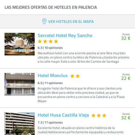
LAS MEJORES OFERTAS DE HOTELES EN PALENCIA
VER HOTELES EN EL MAPA
Sercotel Hotel Rey Sancho
Desde
32 €
6.3
|
10
opiniones
Maravilloso hotel con una enorme piscina al aire libre muy bien
ubicado, en pleno centro turístico de Palencia y bastante próximo
a la calle mayor. Está a solo 30 km del Camino de Santiago
Hotel Monclus
Desde
22 €
6.5
|
11
opiniones
Acogedor hotel de Palencia que le ofrece a sus clientes una
ubicación ideal para visitar esta preciosa ciudad, ya que se
encuentra en pleno centro y cercano a la Catedral y a la Plaza
Mayor
Hotel Husa Castilla Vieja
Desde
32 €
7.3
|
17
opiniones
Excelente hotel, situado en pleno centro histórico de la
ciudad.Habitaciones perfectamente equipadas y restaurante