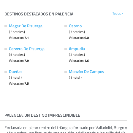
DESTINOS DESTACADOS EN PALENCIA
Todos >
Magaz De Pisuerga
Osorno
( 2 hoteles )
( 3 hoteles )
Valoracion
7.1
Valoracion
6.0
Cervera De Pisuerga
Ampudia
( 5 hoteles )
( 2 hoteles )
Valoracion
7.9
Valoracion
1.6
Dueñas
Monzón De Campos
( 1 hotel )
( 1 hotel )
Valoracion
7.5
PALENCIA, UN DESTINO IMPRESCINDIBLE
Enclavada en pleno centro del triángulo formado por Valladolid, Burgo y
León y sobre una llanura de una posición priviliegiada a las orilla del río