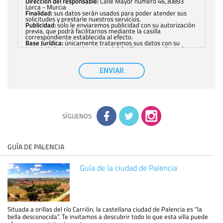
Dirección del responsable:
Calle Mayor número 46,30893
Lorca - Murcia
Finalidad:
sus datos serán usados para poder atender sus
solicitudes y prestarle nuestros servicios.
Publicidad:
solo le enviaremos publicidad con su autorización
previa, que podrá facilitarnos mediante la casilla
correspondiente establecida al efecto.
Base Jurídica:
únicamente trataremos sus datos con su
consentimiento previo, que podrá facilitarnos mediante la
casilla correspondiente establecida al efecto.
Destinatarios:
con carácter general, sólo el personal de
nuestra entidad que esté debidamente autorizado podrá
ENVIAR
tener conocimiento de la información que le pedimos. No se
comunicarán datos a terceros.
Derechos:
tiene derecho a saber qué información tenemos
sobre usted, corregirla y eliminarla, tal y como se explica en
la información adicional disponible en nuestra página web.
Información complementaria:
Puede consultar la información
adicional y detallada sobre cómo tratamos sus datos en la
política de privacidad
SÍGUENOS
GUÍA DE PALENCIA
Guía de la ciudad de Palencia
Situada a orillas del río Carrión, la castellana ciudad de Palencia es “la
bella desconocida”. Te invitamos a descubrir todo lo que esta villa puede