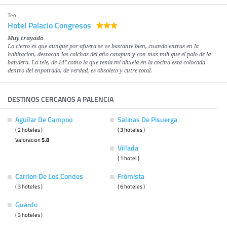
Teo
Hotel Palacio Congresos
Muy trayado
Lo cierto es que aunque por afuera se ve bastante bien, cuando entras en la
habitacion, destacan las colchas del año catapun y con mas mili que el palo de la
bandera. La tele, de 14" como la que tenia mi abuela en la cocina esta colocada
dentro del enpotrado, de verdad, es obsoleto y cutre total.
DESTINOS CERCANOS A PALENCIA
Aguilar De Campoo
Salinas De Pisuerga
( 2 hoteles )
( 3 hoteles )
Valoracion
5.8
Villada
( 1 hotel )
Carrion De Los Condes
Frómista
( 3 hoteles )
( 6 hoteles )
Guardo
( 3 hoteles )