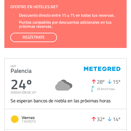
OFERTAS EN HOTELES.NET
Descuento directo entre 1% y 7% en todas tus reservas.
Puntos canjeables por descuentos adicionales en tus
próximas reservas.
REGÍSTRATE
HOY
Palencia
24º
28º
15º
35 km/h max.
SENSACIÓN DE 25º
Se esperan bancos de niebla en las próximas horas
Viernes
32º
14º
7 AGOSTO