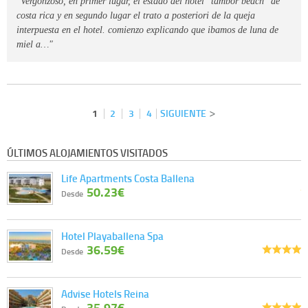
"Vergonzoso, en primer lugar, el estado del hotel "tambor beach" de
costa rica y en segundo lugar el trato a posteriori de la queja
interpuesta en el hotel. comienzo explicando que ibamos de luna de
miel a…"
1
2
3
4
SIGUIENTE
ÚLTIMOS ALOJAMIENTOS VISITADOS
Life Apartments Costa Ballena
50.23€
Desde
Hotel Playaballena Spa
36.59€
Desde
Advise Hotels Reina
35.97€