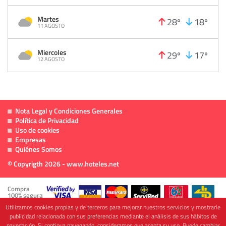
Martes
28º
18º
11 AGOSTO
Miercoles
29º
17º
12 AGOSTO
Nota Legal y Condiciones Generales
Política de Privacidad
Uso de cookies
Empresas
Quiénes Somos
© Copyrigth 2026 - www.hoteles.net
Compra
100% segura
Utilizamos cookies propias y de terceros para mejorar nuestros servicios y mostrarle
publicidad relacionada con sus preferencias mediante el análisis de sus hábitos de
navegación. Si continua navegando, consideramos que acepta su uso. Puede cambiar