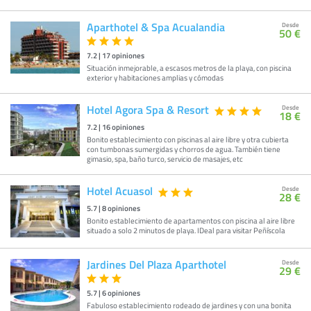
Aparthotel & Spa Acualandia
Desde
50 €
7.2
|
17
opiniones
Situación inmejorable, a escasos metros de la playa, con piscina
exterior y habitaciones amplias y cómodas
Hotel Agora Spa & Resort
Desde
18 €
7.2
|
16
opiniones
Bonito establecimiento con piscinas al aire libre y otra cubierta
con tumbonas sumergidas y chorros de agua. También tiene
gimasio, spa, baño turco, servicio de masajes, etc
Hotel Acuasol
Desde
28 €
5.7
|
8
opiniones
Bonito establecimiento de apartamentos con piscina al aire libre
situado a solo 2 minutos de playa. IDeal para visitar Peñíscola
Jardines Del Plaza Aparthotel
Desde
29 €
5.7
|
6
opiniones
Fabuloso establecimiento rodeado de jardines y con una bonita