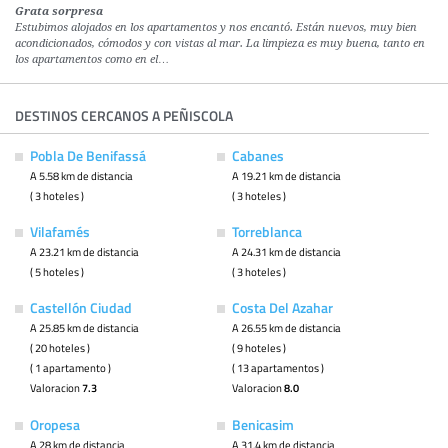
Grata sorpresa
Estubimos alojados en los apartamentos y nos encantó. Están nuevos, muy bien
acondicionados, cómodos y con vistas al mar. La limpieza es muy buena, tanto en
los apartamentos como en el…
DESTINOS CERCANOS A PEÑISCOLA
Pobla De Benifassá
Cabanes
A 5.58 km de distancia
A 19.21 km de distancia
( 3 hoteles )
( 3 hoteles )
Vilafamés
Torreblanca
A 23.21 km de distancia
A 24.31 km de distancia
( 5 hoteles )
( 3 hoteles )
Castellón Ciudad
Costa Del Azahar
A 25.85 km de distancia
A 26.55 km de distancia
( 20 hoteles )
( 9 hoteles )
( 1 apartamento )
( 13 apartamentos )
Valoracion
7.3
Valoracion
8.0
Oropesa
Benicasim
A 28 km de distancia
A 31.4 km de distancia