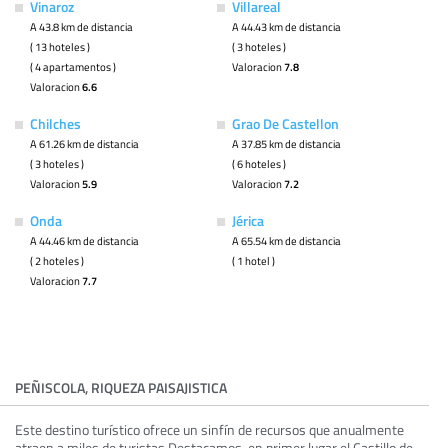
Vinaroz
Villareal
A 43.8 km de distancia
A 44.43 km de distancia
( 13 hoteles )
( 3 hoteles )
( 4 apartamentos )
Valoracion
7.8
Valoracion
6.6
Chilches
Grao De Castellon
A 61.26 km de distancia
A 37.85 km de distancia
( 3 hoteles )
( 6 hoteles )
Valoracion
5.9
Valoracion
7.2
Onda
Jérica
A 44.46 km de distancia
A 65.54 km de distancia
( 2 hoteles )
( 1 hotel )
Valoracion
7.7
PEÑISCOLA, RIQUEZA PAISAJISTICA
Este destino turístico ofrece un sinfín de recursos que anualmente
atraen a miles de turistas.Destacamos, en primer lugar el Castillo de