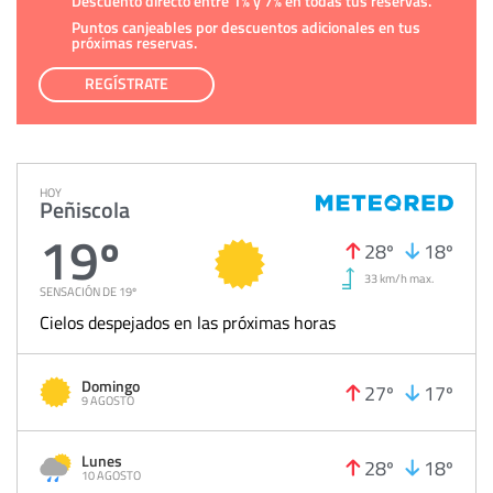
Descuento directo entre 1% y 7% en todas tus reservas.
Puntos canjeables por descuentos adicionales en tus
próximas reservas.
REGÍSTRATE
HOY
Peñiscola
19º
28º
18º
33 km/h max.
SENSACIÓN DE 19º
Cielos despejados en las próximas horas
Domingo
27º
17º
9 AGOSTO
Lunes
28º
18º
10 AGOSTO