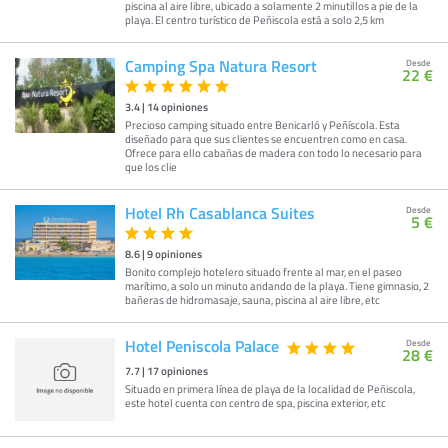
piscina al aire libre, ubicado a solamente 2 minutillos a pie de la
playa. El centro turístico de Peñiscola está a solo 2,5 km
Camping Spa Natura Resort
Desde
22 €
3.4
|
14
opiniones
Precioso camping situado entre Benicarló y Peñíscola. Esta
diseñado para que sus clientes se encuentren como en casa.
Ofrece para ello cabañas de madera con todo lo necesario para
que los clie
Hotel Rh Casablanca Suites
Desde
5 €
8.6
|
9
opiniones
Bonito complejo hotelero situado frente al mar, en el paseo
marítimo, a solo un minuto andando de la playa. Tiene gimnasio, 2
bañeras de hidromasaje, sauna, piscina al aire libre, etc
Hotel Peniscola Palace
Desde
28 €
7.7
|
17
opiniones
Situado en primera línea de playa de la localidad de Peñiscola,
este hotel cuenta con centro de spa, piscina exterior, etc