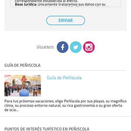
correspondiente establecida al efecto.
Base Jurídica:
únicamente trataremos sus datos con su
consentimiento previo, que podrá facilitarnos mediante la
casilla correspondiente establecida al efecto.
Destinatarios:
con carácter general, sólo el personal de
nuestra entidad que esté debidamente autorizado podrá
ENVIAR
tener conocimiento de la información que le pedimos. No se
comunicarán datos a terceros.
Derechos:
tiene derecho a saber qué información tenemos
sobre usted, corregirla y eliminarla, tal y como se explica en
la información adicional disponible en nuestra página web.
Información complementaria:
Puede consultar la información
adicional y detallada sobre cómo tratamos sus datos en la
política de privacidad
SÍGUENOS
GUÍA DE PEÑISCOLA
Guía de Peñíscola
Para tus próximas vacaciones, elige Peñíscola por sus playas, su magnífico
clima, su precioso entorno natural, su rica gastronomía o su gran oferta
de ocio...
PUNTOS DE INTERÉS TURÍSTICO EN PEÑISCOLA