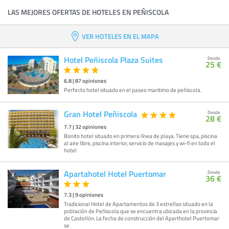
LAS MEJORES OFERTAS DE HOTELES EN PEÑISCOLA
VER HOTELES EN EL MAPA
Hotel Peñiscola Plaza Suites
Desde
25 €
6.8
|
87
opiniones
Perfecto hotel situado en el paseo maritimo de peñiscola.
Gran Hotel Peñiscola
Desde
28 €
7.7
|
32
opiniones
Bonito hotel situado en primera línea de playa. Tiene spa, piscina
al aire libre, piscina interior, servicio de masajes y wi-fi en todo el
hotel
Apartahotel Hotel Puertomar
Desde
36 €
7.3
|
9
opiniones
Tradicional Hotel de Apartamentos de 3 estrellas situado en la
población de Peñiscola que se encuentra ubicada en la provincia
de Castellón. La fecha de construcción del Aparthotel Puertomar
se