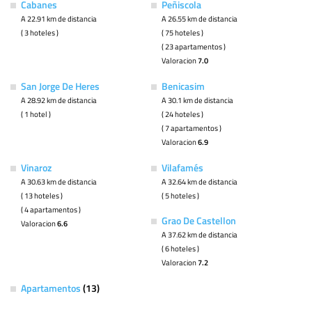
Cabanes
Peñiscola
A 22.91 km de distancia
A 26.55 km de distancia
( 3 hoteles )
( 75 hoteles )
( 23 apartamentos )
Valoracion
7.0
San Jorge De Heres
Benicasim
A 28.92 km de distancia
A 30.1 km de distancia
( 1 hotel )
( 24 hoteles )
( 7 apartamentos )
Valoracion
6.9
Vinaroz
Vilafamés
A 30.63 km de distancia
A 32.64 km de distancia
( 13 hoteles )
( 5 hoteles )
( 4 apartamentos )
Grao De Castellon
Valoracion
6.6
A 37.62 km de distancia
( 6 hoteles )
Valoracion
7.2
Apartamentos
(13)