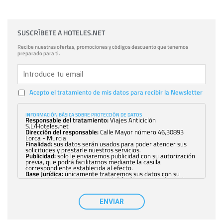
SUSCRÍBETE A HOTELES.NET
Recibe nuestras ofertas, promociones y códigos descuento que tenemos
preparado para ti.
Acepto el tratamiento de mis datos para recibir la Newsletter
INFORMACIÓN BÁSICA SOBRE PROTECCIÓN DE DATOS
Responsable del tratamiento:
Viajes Anticiclón
S.L/Hoteles.net
Dirección del responsable:
Calle Mayor número 46,30893
Lorca - Murcia
Finalidad:
sus datos serán usados para poder atender sus
solicitudes y prestarle nuestros servicios.
Publicidad:
solo le enviaremos publicidad con su autorización
previa, que podrá facilitarnos mediante la casilla
correspondiente establecida al efecto.
Base Jurídica:
únicamente trataremos sus datos con su
consentimiento previo, que podrá facilitarnos mediante la
casilla correspondiente establecida al efecto.
Destinatarios:
con carácter general, sólo el personal de
nuestra entidad que esté debidamente autorizado podrá
ENVIAR
tener conocimiento de la información que le pedimos. No se
comunicarán datos a terceros.
Derechos:
tiene derecho a saber qué información tenemos
sobre usted, corregirla y eliminarla, tal y como se explica en