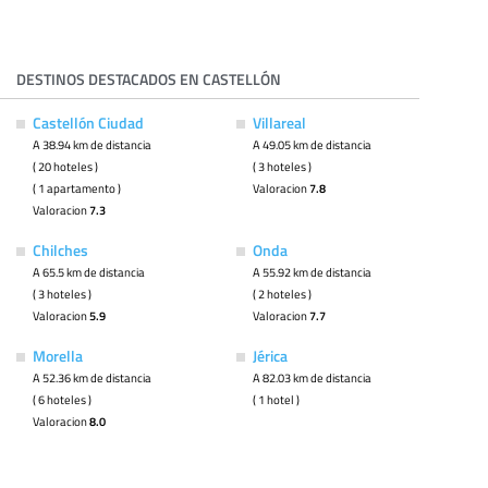
DESTINOS DESTACADOS EN CASTELLÓN
Castellón Ciudad
Villareal
A 38.94 km de distancia
A 49.05 km de distancia
( 20 hoteles )
( 3 hoteles )
( 1 apartamento )
Valoracion
7.8
Valoracion
7.3
Chilches
Onda
A 65.5 km de distancia
A 55.92 km de distancia
( 3 hoteles )
( 2 hoteles )
Valoracion
5.9
Valoracion
7.7
Morella
Jérica
A 52.36 km de distancia
A 82.03 km de distancia
( 6 hoteles )
( 1 hotel )
Valoracion
8.0