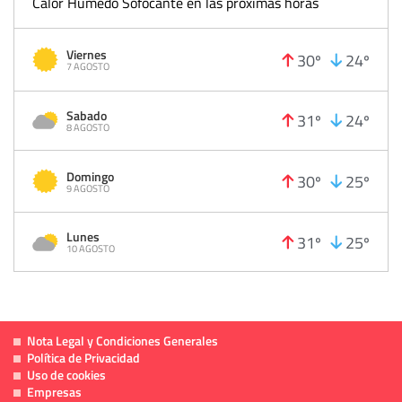
Calor Húmedo Sofocante en las próximas horas
Viernes
30º
24º
7 AGOSTO
Sabado
31º
24º
8 AGOSTO
Domingo
30º
25º
9 AGOSTO
Lunes
31º
25º
10 AGOSTO
Nota Legal y Condiciones Generales
Política de Privacidad
Uso de cookies
Empresas