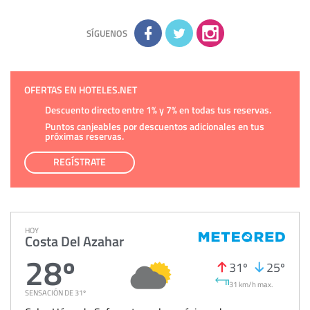
la información adicional disponible en nuestra página web.
Información complementaria:
Puede consultar la información
adicional y detallada sobre cómo tratamos sus datos en la
política de privacidad
SÍGUENOS
OFERTAS EN HOTELES.NET
Descuento directo entre 1% y 7% en todas tus reservas.
Puntos canjeables por descuentos adicionales en tus
próximas reservas.
REGÍSTRATE
HOY
Costa Del Azahar
28º
31º
25º
31 km/h max.
SENSACIÓN DE 31º