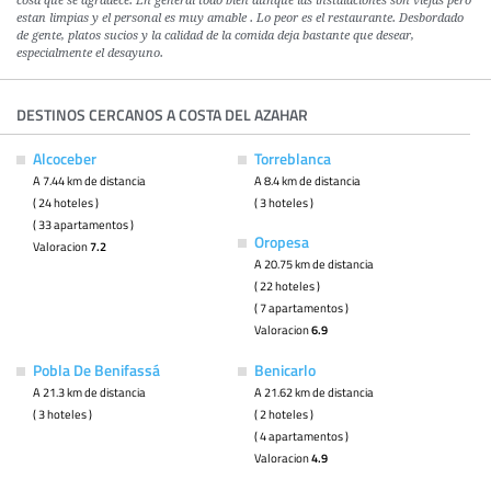
cosa que se agradece. En general todo bien aunque las instalaciones son viejas pero
estan limpias y el personal es muy amable . Lo peor es el restaurante. Desbordado
de gente, platos sucios y la calidad de la comida deja bastante que desear,
especialmente el desayuno.
DESTINOS CERCANOS A COSTA DEL AZAHAR
Alcoceber
Torreblanca
A 7.44 km de distancia
A 8.4 km de distancia
( 24 hoteles )
( 3 hoteles )
( 33 apartamentos )
Oropesa
Valoracion
7.2
A 20.75 km de distancia
( 22 hoteles )
( 7 apartamentos )
Valoracion
6.9
Pobla De Benifassá
Benicarlo
A 21.3 km de distancia
A 21.62 km de distancia
( 3 hoteles )
( 2 hoteles )
( 4 apartamentos )
Valoracion
4.9