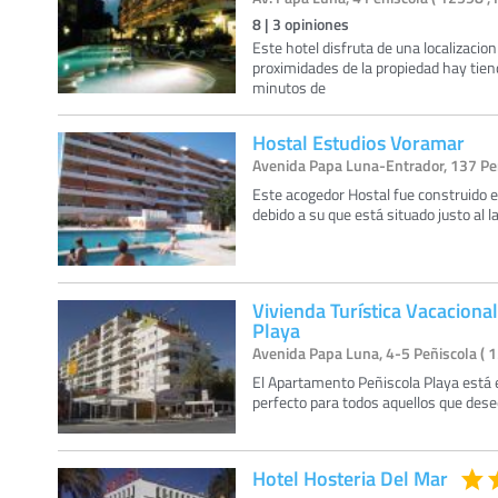
8
|
3
opiniones
Este hotel disfruta de una localizacio
proximidades de la propiedad hay tien
minutos de
Hostal Estudios Voramar
Avenida Papa Luna-Entrador, 137 Peñ
Este acogedor Hostal fue construido e
debido a su que está situado justo al l
Vivienda Turística Vacaciona
Playa
Avenida Papa Luna, 4-5 Peñiscola ( 1
El Apartamento Peñiscola Playa está 
perfecto para todos aquellos que des
Hotel Hosteria Del Mar