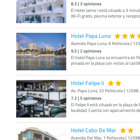
8.3
|
3
opiniones
El Hotel Jaime I está situado a 3 min
Wi-Fi gratis, piscina exterior y recepc
Hotel Papa Luna
Avenida Papa Luna, 6 Peñiscola ( 125
9.5
|
2
opiniones
El hotel Papa Luna se encuentra en Peñ
privada en la playa con vistas al castil
Hotel Felipe Ii
Av. Papa Luna, 32 Peñiscola ( 12598 ,
7.2
|
5
opiniones
El Felipe II está situado en la playa de
localidad. Cuenta con aparcamiento d
Hotel Cabo De Mar
Avenida Del Mar, 1 Peñiscola ( 12598 