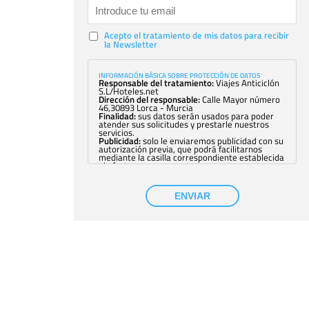
Acepto el tratamiento de mis datos para recibir
la Newsletter
INFORMACIÓN BÁSICA SOBRE PROTECCIÓN DE DATOS
Responsable del tratamiento:
Viajes Anticiclón
S.L/Hoteles.net
Dirección del responsable:
Calle Mayor número
46,30893 Lorca - Murcia
Finalidad:
sus datos serán usados para poder
atender sus solicitudes y prestarle nuestros
servicios.
Publicidad:
solo le enviaremos publicidad con su
autorización previa, que podrá facilitarnos
mediante la casilla correspondiente establecida
al efecto.
Base Jurídica:
únicamente trataremos sus datos
con su consentimiento previo, que podrá
facilitarnos mediante la casilla correspondiente
ENVIAR
establecida al efecto.
Destinatarios:
con carácter general, sólo el
personal de nuestra entidad que esté
debidamente autorizado podrá tener
conocimiento de la información que le pedimos.
No se comunicarán datos a terceros.
Derechos:
tiene derecho a saber qué
información tenemos sobre usted, corregirla y
eliminarla, tal y como se explica en la
información adicional disponible en nuestra
página web.
Información complementaria:
Puede consultar
la información adicional y detallada sobre cómo
tratamos sus datos en la
política de privacidad