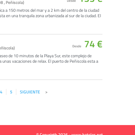
Desde
98 , Peñiscola)
ca a 150 metros del mar y a 2 km del centro de la ciudad
sta en una tranquila zona urbanizada al sur de la ciudad. El
74 €
Desde
eñiscola)
paseo de 10 minutos de la Playa Sur, este complejo de
unas vacaciones de relax. El puerto de Peñiscola esta a
4
5
SIGUIENTE
© Copyrigth 2026 - www.hoteles.net