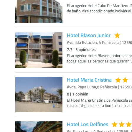
El acogedor Hotel Cabo De Mar tiene 2
de baño, aire acondicionado individual 
Hotel Blason Junior
Avenida Estacion, 4 Peñiscola ( 12598
7.7
|
3
opiniones
El acogedor Hotel Blason Junior se en
todas aquellas personas que quieran vi
Hotel Maria Cristina
Avda. Papa Luna,8 Peñiscola ( 12598 
8
|
1
opinión
El Hotel María Cristina de Peñíscola 
casco antiguo de esta bonita localida
Hotel Los Delfines
Av. Papa Luna, 4 Peñiscola ( 12598 , 