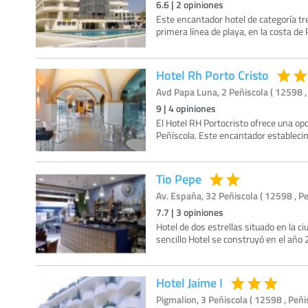
6.6
|
2
opiniones
Este encantador hotel de categoría tre
primera línea de playa, en la costa de
Hotel Rh Porto Cristo
Avd Papa Luna, 2 Peñiscola ( 12598 ,
9
|
4
opiniones
El Hotel RH Portocristo ofrece una op
Peñíscola. Este encantador establecimi
Tio Pepe
Av. España, 32 Peñiscola ( 12598 , Pe
7.7
|
3
opiniones
Hotel de dos estrellas situado en la ci
sencillo Hotel se construyó en el año
Hotel Jaime I
Pigmalion, 3 Peñiscola ( 12598 , Peñi