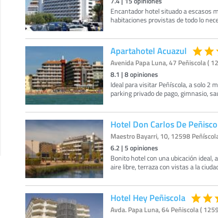
7.4
|
15
opiniones
Encantador hotel situado a escasos me
habitaciones provistas de todo lo nec
Apartahotel Acuazul
Avenida Papa Luna, 47 Peñiscola ( 12
8.1
|
8
opiniones
Ideal para visitar Peñíscola, a solo 2 
parking privado de pago, gimnasio, saun
Hotel Don Carlos De Peñisco
Maestro Bayarri, 10, 12598 Peñíscola
6.2
|
5
opiniones
Bonito hotel con una ubicación ideal, a
aire libre, terraza con vistas a la ciu
Hotel Hey Peñiscola
Avda. Papa Luna, 64 Peñiscola ( 1259