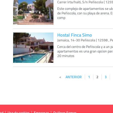
Carrer Irta/haiti, S/n Peñiscola ( 125
Este complejo de apartamentos se ubi
de Peñiscola, con su playa de arena. E
comp
Hostal Finca Simo
Jamaica, 14-30 Peñiscola ( 12598 , P
Cerca del centro de Peñiscola y a un 
apartamentos es una gran opcion para 
20 minutos
ANTERIOR
1
2
3
dad
Uso de cookies
Empresas
Quiénes Somos