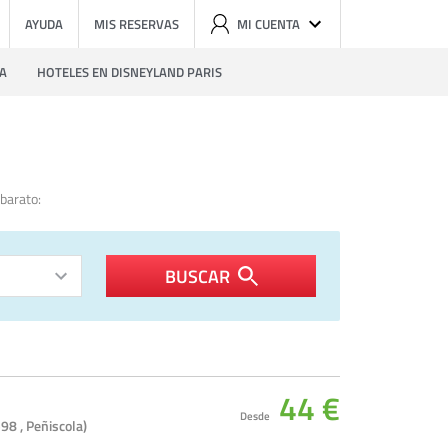
AYUDA
MIS RESERVAS
MI CUENTA
ZA
HOTELES EN DISNEYLAND PARIS
barato:
BUSCAR
44 €
Desde
98 , Peñiscola)