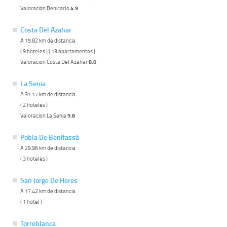
Valoracion Benicarlo
4.9
Costa Del Azahar
A 15.82 km de distancia
( 9 hoteles ) ( 13 apartamentos )
Valoracion Costa Del Azahar
8.0
La Senia
A 31.17 km de distancia
( 2 hoteles )
Valoracion La Senia
9.8
Pobla De Benifassá
A 29.96 km de distancia
( 3 hoteles )
San Jorge De Heres
A 17.42 km de distancia
( 1 hotel )
Torreblanca