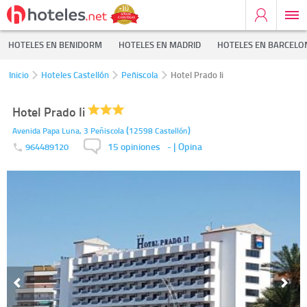
HOTELES EN BENIDORM
HOTELES EN MADRID
HOTELES EN BARCELO
Inicio
Hoteles Castellón
Peñiscola
Hotel Prado Ii
Hotel Prado Ii
(
)
Avenida Papa Luna, 3
Peñiscola
12598
Castellón
15 opiniones
-
| Opina
964489120