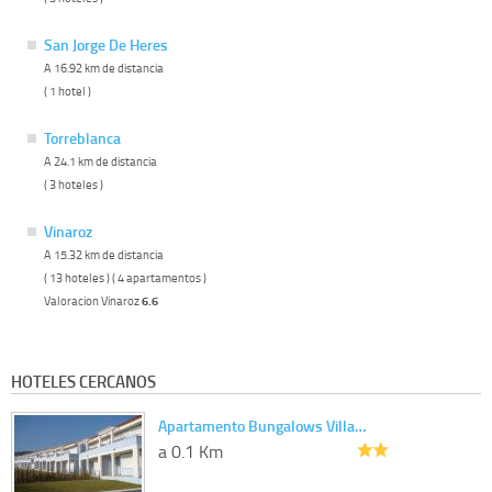
San Jorge De Heres
A 16.92 km de distancia
( 1 hotel )
Torreblanca
A 24.1 km de distancia
( 3 hoteles )
Vinaroz
A 15.32 km de distancia
( 13 hoteles ) ( 4 apartamentos )
Valoracion Vinaroz
6.6
HOTELES CERCANOS
Apartamento Bungalows Villa…
a 0.1 Km