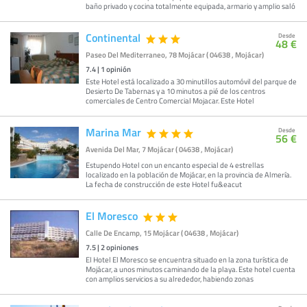
baño privado y cocina totalmente equipada, armario y amplio saló
Continental
Desde
48 €
Paseo Del Mediterraneo, 78 Mojácar ( 04638 , Mojácar)
7.4
|
1
opinión
Este Hotel está localizado a 30 minutillos automóvil del parque de
Desierto De Tabernas y a 10 minutos a pié de los centros
comerciales de Centro Comercial Mojacar. Este Hotel
Marina Mar
Desde
56 €
Avenida Del Mar, 7 Mojácar ( 04638 , Mojácar)
Estupendo Hotel con un encanto especial de 4 estrellas
localizado en la población de Mojácar, en la provincia de Almería.
La fecha de construcción de este Hotel fu&eacut
El Moresco
Calle De Encamp, 15 Mojácar ( 04638 , Mojácar)
7.5
|
2
opiniones
El Hotel El Moresco se encuentra situado en la zona turística de
Mojácar, a unos minutos caminando de la playa. Este hotel cuenta
con amplios servicios a su alrededor, habiendo zonas