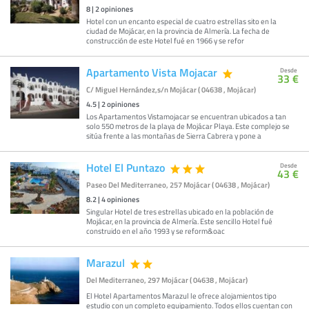
8
|
2
opiniones
Hotel con un encanto especial de cuatro estrellas sito en la
ciudad de Mojácar, en la provincia de Almería. La fecha de
construcción de este Hotel fué en 1966 y se refor
Apartamento Vista Mojacar
Desde
33 €
C/ Miguel Hernández,s/n Mojácar ( 04638 , Mojácar)
4.5
|
2
opiniones
Los Apartamentos Vistamojacar se encuentran ubicados a tan
solo 550 metros de la playa de Mojácar Playa. Este complejo se
sitúa frente a las montañas de Sierra Cabrera y pone a
Hotel El Puntazo
Desde
43 €
Paseo Del Mediterraneo, 257 Mojácar ( 04638 , Mojácar)
8.2
|
4
opiniones
Singular Hotel de tres estrellas ubicado en la población de
Mojácar, en la provincia de Almería. Este sencillo Hotel fué
construido en el año 1993 y se reform&oac
Marazul
Del Mediterraneo, 297 Mojácar ( 04638 , Mojácar)
El Hotel Apartamentos Marazul le ofrece alojamientos tipo
estudio con un completo equipamiento. Todos ellos cuentan con