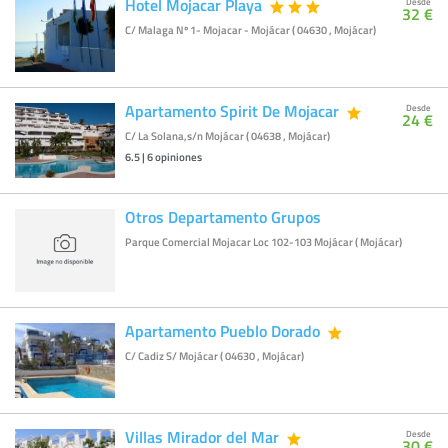
Hotel Mojacar Playa
Desde
32 €
C/ Malaga Nº 1- Mojacar - Mojácar ( 04630 , Mojácar)
Apartamento Spirit De Mojacar
Desde
24 €
C/ La Solana,s/n Mojácar ( 04638 , Mojácar)
6.5
|
6
opiniones
Otros Departamento Grupos
Parque Comercial Mojacar Loc 102-103 Mojácar ( Mojácar)
Apartamento Pueblo Dorado
C/ Cadiz S/ Mojácar ( 04630 , Mojácar)
Villas Mirador del Mar
Desde
30 €