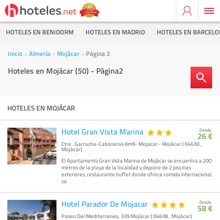
HOTELES EN BENIDORM
HOTELES EN MADRID
HOTELES EN BARCEL
Inicio
Almería
Mojácar
Página 2
Hoteles en Mojácar (50) - Página2
HOTELES EN MOJÁCAR
Hotel Gran Vista Marina
Desde
26 €
Ctra . Garrucha-Caboneras Km9- Mojacar - Mojácar ( 04630 ,
Mojácar)
El Apartamento Gran Vista Marina de Mojácar se encuentra a 200
metros de la playa de la localidad y dispone de 2 piscinas
exteriores, restaurante buffet donde ofrece comida internacional,
sa
Hotel Parador De Mojacar
Desde
58 €
Paseo Del Mediterraneo, 339 Mojácar ( 04638 , Mojácar)