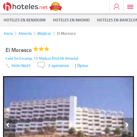
HOTELES EN BENIDORM
HOTELES EN MADRID
HOTELES EN BARCELO
Inicio
Almería
Mojácar
El Moresco
El Moresco
(
)
Calle De Encamp, 15
Mojácar
04638
Almería
2 opiniones
-
| Opina
950478025