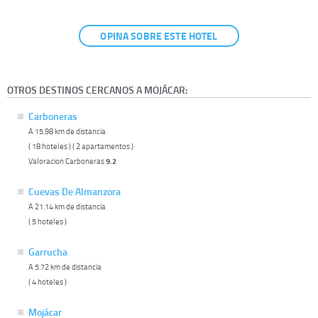
OPINA SOBRE ESTE HOTEL
OTROS DESTINOS CERCANOS A MOJÁCAR:
Carboneras
A 15.98 km de distancia
( 18 hoteles ) ( 2 apartamentos )
Valoracion Carboneras
9.2
Cuevas De Almanzora
A 21.14 km de distancia
( 5 hoteles )
Garrucha
A 5.72 km de distancia
( 4 hoteles )
Mojácar