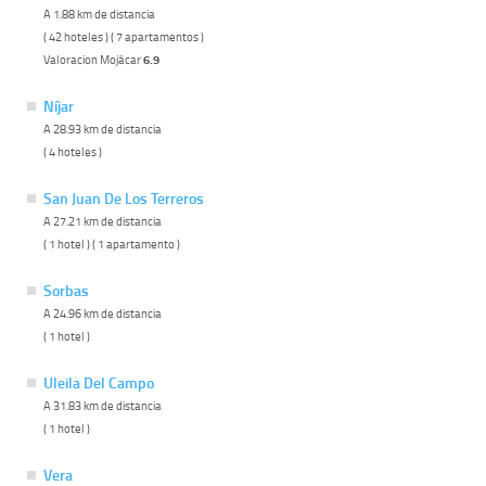
A 1.88 km de distancia
( 42 hoteles ) ( 7 apartamentos )
Valoracion Mojácar
6.9
Níjar
A 28.93 km de distancia
( 4 hoteles )
San Juan De Los Terreros
A 27.21 km de distancia
( 1 hotel ) ( 1 apartamento )
Sorbas
A 24.96 km de distancia
( 1 hotel )
Uleila Del Campo
A 31.83 km de distancia
( 1 hotel )
Vera