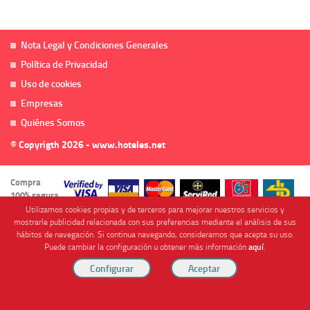
Nota Legal y Condiciones Generales
Política de Privacidad
Uso de cookies
Empresas
Quiénes Somos
© Copyrigth 2026 - www.hoteles.net
Compra
100% segura
Utilizamos cookies propias y de terceros para mejorar nuestros servicios y
mostrarle publicidad relacionada con sus preferencias mediante el análisis de sus
hábitos de navegación. Si continua navegando, consideramos que acepta su uso.
Puede cambiar la configuración u obtener más información
aquí
.
Cofinanciado por
Viajes Anticiclón, S.L. Agencia de Viajes Online - C.I. MU-107-2-25. C/ Mayor nº46 Bajo,
CP: 30893, Almendricos (Murcia, Spain).