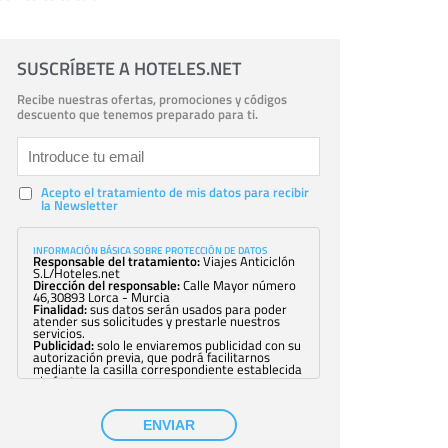
SUSCRÍBETE A HOTELES.NET
Recibe nuestras ofertas, promociones y códigos
descuento que tenemos preparado para ti.
Acepto el tratamiento de mis datos para recibir
la Newsletter
INFORMACIÓN BÁSICA SOBRE PROTECCIÓN DE DATOS
Responsable del tratamiento:
Viajes Anticiclón
S.L/Hoteles.net
Dirección del responsable:
Calle Mayor número
46,30893 Lorca - Murcia
Finalidad:
sus datos serán usados para poder
atender sus solicitudes y prestarle nuestros
servicios.
Publicidad:
solo le enviaremos publicidad con su
autorización previa, que podrá facilitarnos
mediante la casilla correspondiente establecida
al efecto.
Base Jurídica:
únicamente trataremos sus datos
con su consentimiento previo, que podrá
facilitarnos mediante la casilla correspondiente
ENVIAR
establecida al efecto.
Destinatarios:
con carácter general, sólo el