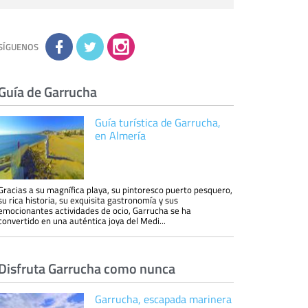
personal de nuestra entidad que esté
debidamente autorizado podrá tener
conocimiento de la información que le pedimos.
No se comunicarán datos a terceros.
Derechos:
tiene derecho a saber qué
información tenemos sobre usted, corregirla y
SÍGUENOS
eliminarla, tal y como se explica en la
información adicional disponible en nuestra
página web.
Información complementaria:
Puede consultar
la información adicional y detallada sobre cómo
Guía de Garrucha
tratamos sus datos en la
política de privacidad
Guía turística de Garrucha,
en Almería
Gracias a su magnífica playa, su pintoresco puerto pesquero,
su rica historia, su exquisita gastronomía y sus
emocionantes actividades de ocio, Garrucha se ha
convertido en una auténtica joya del Medi...
Disfruta Garrucha como nunca
Garrucha, escapada marinera