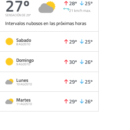
27º
28º
25º
21 km/h max.
SENSACIÓN DE 29º
Intervalos nubosos en las próximas horas
Sabado
29º
25º
8 AGOSTO
Domingo
30º
26º
9 AGOSTO
Lunes
29º
25º
10 AGOSTO
Martes
29º
26º
11 AGOSTO