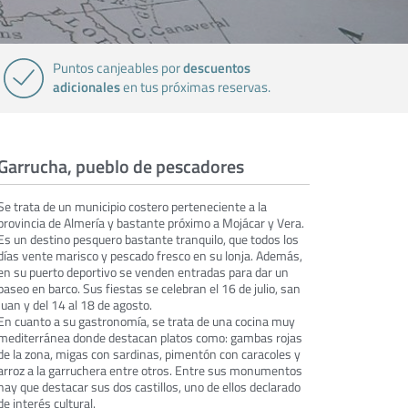
descuentos
Puntos canjeables por
adicionales
en tus próximas reservas.
Garrucha, pueblo de pescadores
Se trata de un municipio costero perteneciente a la
provincia de Almería y bastante próximo a Mojácar y Vera.
Es un destino pesquero bastante tranquilo, que todos los
días vente marisco y pescado fresco en su lonja. Además,
en su puerto deportivo se venden entradas para dar un
paseo en barco. Sus fiestas se celebran el 16 de julio, san
Juan y del 14 al 18 de agosto.
En cuanto a su gastronomía, se trata de una cocina muy
mediterránea donde destacan platos como: gambas rojas
de la zona, migas con sardinas, pimentón con caracoles y
arroz a la garruchera entre otros. Entre sus monumentos
hay que destacar sus dos castillos, uno de ellos declarado
de interés cultural.