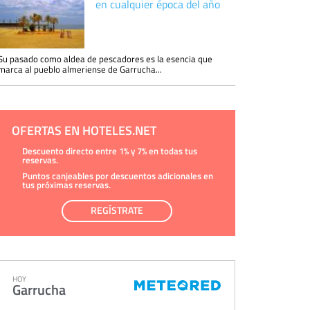
en cualquier época del año
Su pasado como aldea de pescadores es la esencia que
marca al pueblo almeriense de Garrucha...
OFERTAS EN HOTELES.NET
Descuento directo entre 1% y 7% en todas tus
reservas.
Puntos canjeables por descuentos adicionales en
tus próximas reservas.
REGÍSTRATE
HOY
Garrucha