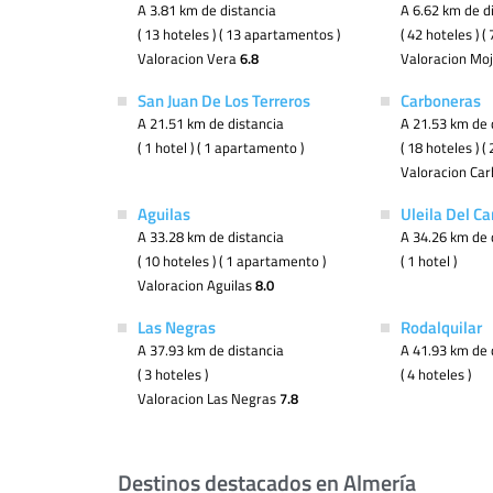
A 3.81 km de distancia
A 6.62 km de d
( 13 hoteles ) ( 13 apartamentos )
( 42 hoteles ) 
Valoracion Vera
6.8
Valoracion Mo
San Juan De Los Terreros
Carboneras
A 21.51 km de distancia
A 21.53 km de 
( 1 hotel ) ( 1 apartamento )
( 18 hoteles ) 
Valoracion Ca
Aguilas
Uleila Del C
A 33.28 km de distancia
A 34.26 km de 
( 10 hoteles ) ( 1 apartamento )
( 1 hotel )
Valoracion Aguilas
8.0
Las Negras
Rodalquilar
A 37.93 km de distancia
A 41.93 km de 
( 3 hoteles )
( 4 hoteles )
Valoracion Las Negras
7.8
Destinos destacados en Almería