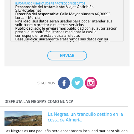
INFORMACIÓN BÁSICA SOBRE PROTECCIÓN DE DATOS
Responsable del tratamiento:
Viajes Anticiclón
S.L/Hoteles.net
Dirección del responsable:
Calle Mayor número 46,30893
Lorca - Murcia
Finalidad:
sus datos serán usados para poder atender sus
solicitudes y prestarle nuestros servicios.
Publicidad:
solo le enviaremos publicidad con su autorización
previa, que podrá facilitarnos mediante la casilla
correspondiente establecida al efecto.
Base Jurídica:
únicamente trataremos sus datos con su
consentimiento previo, que podrá facilitarnos mediante la
casilla correspondiente establecida al efecto.
Destinatarios:
con carácter general, sólo el personal de
nuestra entidad que esté debidamente autorizado podrá
ENVIAR
tener conocimiento de la información que le pedimos. No se
comunicarán datos a terceros.
Derechos:
tiene derecho a saber qué información tenemos
sobre usted, corregirla y eliminarla, tal y como se explica en
la información adicional disponible en nuestra página web.
Información complementaria:
Puede consultar la información
adicional y detallada sobre cómo tratamos sus datos en la
política de privacidad
SÍGUENOS
DISFRUTA LAS NEGRAS COMO NUNCA
La Negras, un tranquilo destino en la
costa de Almería
Las Negras es una pequeña pero encantadora localidad marinera situada