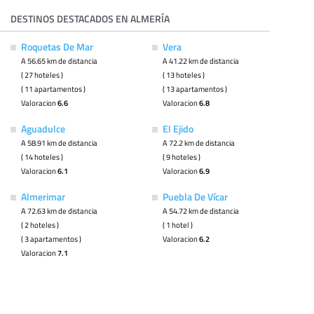
DESTINOS DESTACADOS EN ALMERÍA
Roquetas De Mar
Vera
A 56.65 km de distancia
A 41.22 km de distancia
( 27 hoteles )
( 13 hoteles )
( 11 apartamentos )
( 13 apartamentos )
Valoracion
6.6
Valoracion
6.8
Aguadulce
El Ejido
A 58.91 km de distancia
A 72.2 km de distancia
( 14 hoteles )
( 9 hoteles )
Valoracion
6.1
Valoracion
6.9
Almerimar
Puebla De Vícar
A 72.63 km de distancia
A 54.72 km de distancia
( 2 hoteles )
( 1 hotel )
( 3 apartamentos )
Valoracion
6.2
Valoracion
7.1