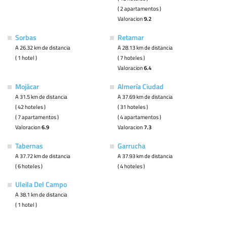
( 2 apartamentos )
Valoracion
9.2
Sorbas
Retamar
A 26.32 km de distancia
A 28.13 km de distancia
( 1 hotel )
( 7 hoteles )
Valoracion
6.4
Mojácar
Almería Ciudad
A 31.5 km de distancia
A 37.69 km de distancia
( 42 hoteles )
( 31 hoteles )
( 7 apartamentos )
( 4 apartamentos )
Valoracion
6.9
Valoracion
7.3
Tabernas
Garrucha
A 37.72 km de distancia
A 37.93 km de distancia
( 6 hoteles )
( 4 hoteles )
Uleila Del Campo
A 38.1 km de distancia
( 1 hotel )