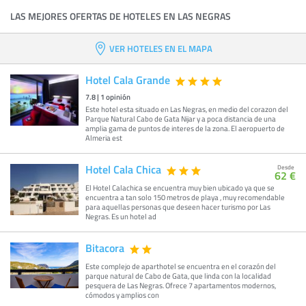
LAS MEJORES OFERTAS DE HOTELES EN LAS NEGRAS
VER HOTELES EN EL MAPA
Hotel Cala Grande
7.8
|
1
opinión
Este hotel esta situado en Las Negras, en medio del corazon del
Parque Natural Cabo de Gata Nijar y a poca distancia de una
amplia gama de puntos de interes de la zona. El aeropuerto de
Almeria est
Hotel Cala Chica
Desde
62 €
El Hotel Calachica se encuentra muy bien ubicado ya que se
encuentra a tan solo 150 metros de playa , muy recomendable
para aquellas personas que deseen hacer turismo por Las
Negras. Es un hotel ad
Bitacora
Este complejo de aparthotel se encuentra en el corazón del
parque natural de Cabo de Gata, que linda con la localidad
pesquera de Las Negras. Ofrece 7 apartamentos modernos,
cómodos y amplios con