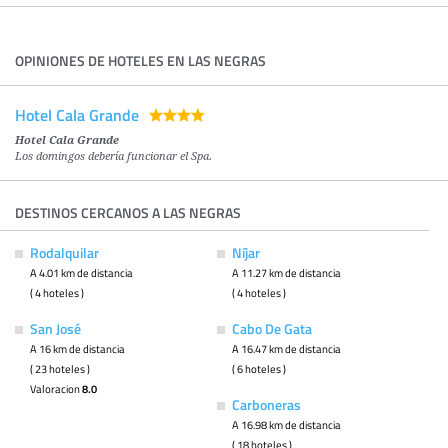
OPINIONES DE HOTELES EN LAS NEGRAS
Hotel Cala Grande
Hotel Cala Grande
Los domingos debería funcionar el Spa.
DESTINOS CERCANOS A LAS NEGRAS
Rodalquilar
Níjar
A 4.01 km de distancia
A 11.27 km de distancia
( 4 hoteles )
( 4 hoteles )
San José
Cabo De Gata
A 16 km de distancia
A 16.47 km de distancia
( 23 hoteles )
( 6 hoteles )
Valoracion
8.0
Carboneras
A 16.98 km de distancia
( 18 hoteles )