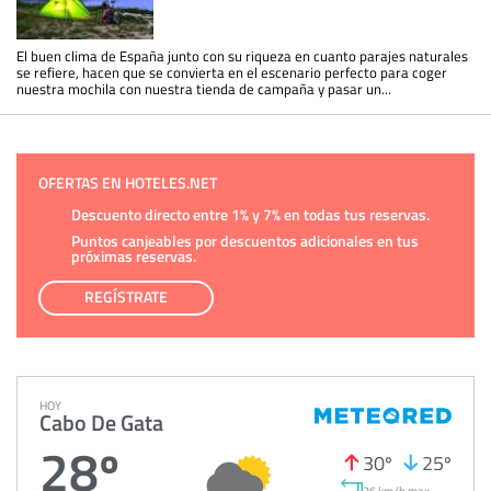
El buen clima de España junto con su riqueza en cuanto parajes naturales
se refiere, hacen que se convierta en el escenario perfecto para coger
nuestra mochila con nuestra tienda de campaña y pasar un...
OFERTAS EN HOTELES.NET
Descuento directo entre 1% y 7% en todas tus reservas.
Puntos canjeables por descuentos adicionales en tus
próximas reservas.
REGÍSTRATE
HOY
Cabo De Gata
28º
30º
25º
36 km/h max.