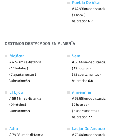
Puebla De Vícar
A 42.93 km de distancia
( 1 hotel )
Valoracion
6.2
DESTINOS DESTACADOS EN ALMERÍA
Mojácar
Vera
A 47.4 km de distancia
A 56.66 km de distancia
( 42 hoteles )
( 13 hoteles )
( 7 apartamentos )
( 13 apartamentos )
Valoracion
6.9
Valoracion
6.8
El Ejido
Almerimar
A 59.1 km de distancia
A 58.65 km de distancia
( 9 hoteles )
( 2 hoteles )
Valoracion
6.9
( 3 apartamentos )
Valoracion
7.1
Adra
Laujar De Andarax
A 79.28 km de distancia
A 70.04 km de distancia