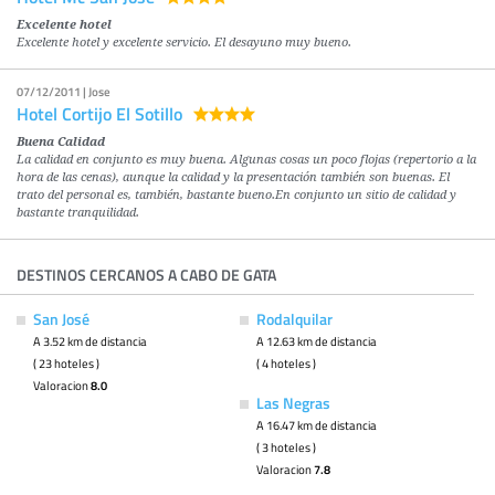
Excelente hotel
Excelente hotel y excelente servicio. El desayuno muy bueno.
07/12/2011 | Jose
Hotel Cortijo El Sotillo
Buena Calidad
La calidad en conjunto es muy buena. Algunas cosas un poco flojas (repertorio a la
hora de las cenas), aunque la calidad y la presentación también son buenas. El
trato del personal es, también, bastante bueno.En conjunto un sitio de calidad y
bastante tranquilidad.
DESTINOS CERCANOS A CABO DE GATA
San José
Rodalquilar
A 3.52 km de distancia
A 12.63 km de distancia
( 23 hoteles )
( 4 hoteles )
Valoracion
8.0
Las Negras
A 16.47 km de distancia
( 3 hoteles )
Valoracion
7.8