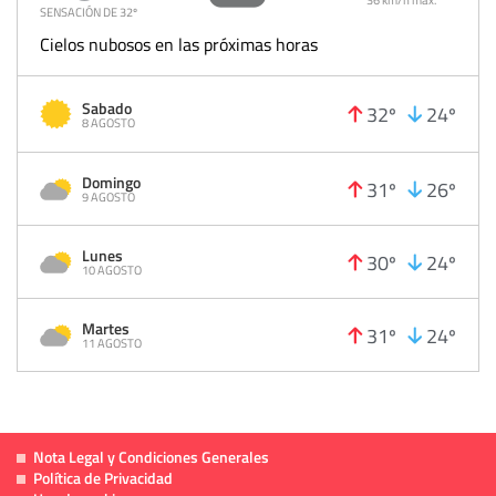
SENSACIÓN DE 32º
Cielos nubosos en las próximas horas
Sabado
32º
24º
8 AGOSTO
Domingo
31º
26º
9 AGOSTO
Lunes
30º
24º
10 AGOSTO
Martes
31º
24º
11 AGOSTO
Nota Legal y Condiciones Generales
Política de Privacidad