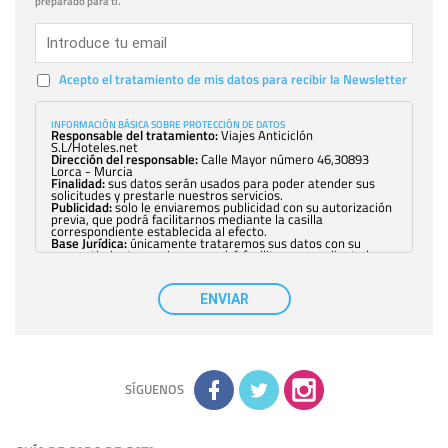
preparado para ti.
Acepto el tratamiento de mis datos para recibir la Newsletter
INFORMACIÓN BÁSICA SOBRE PROTECCIÓN DE DATOS
Responsable del tratamiento:
Viajes Anticiclón
S.L/Hoteles.net
Dirección del responsable:
Calle Mayor número 46,30893
Lorca - Murcia
Finalidad:
sus datos serán usados para poder atender sus
solicitudes y prestarle nuestros servicios.
Publicidad:
solo le enviaremos publicidad con su autorización
previa, que podrá facilitarnos mediante la casilla
correspondiente establecida al efecto.
Base Jurídica:
únicamente trataremos sus datos con su
consentimiento previo, que podrá facilitarnos mediante la
casilla correspondiente establecida al efecto.
Destinatarios:
con carácter general, sólo el personal de
nuestra entidad que esté debidamente autorizado podrá
ENVIAR
tener conocimiento de la información que le pedimos. No se
comunicarán datos a terceros.
Derechos:
tiene derecho a saber qué información tenemos
sobre usted, corregirla y eliminarla, tal y como se explica en
la información adicional disponible en nuestra página web.
Información complementaria:
Puede consultar la información
adicional y detallada sobre cómo tratamos sus datos en la
política de privacidad
SÍGUENOS