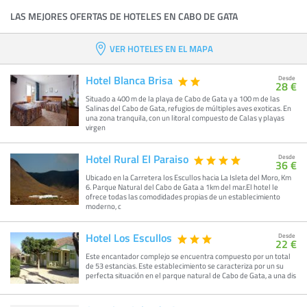
LAS MEJORES OFERTAS DE HOTELES EN CABO DE GATA
VER HOTELES EN EL MAPA
Hotel Blanca Brisa
Desde
28 €
Situado a 400 m de la playa de Cabo de Gata y a 100 m de las
Salinas del Cabo de Gata, refugios de múltiples aves exoticas. En
una zona tranquila, con un litoral compuesto de Calas y playas
virgen
Hotel Rural El Paraiso
Desde
36 €
Ubicado en la Carretera los Escullos hacia La Isleta del Moro, Km
6. Parque Natural del Cabo de Gata a 1km del mar.El hotel le
ofrece todas las comodidades propias de un establecimiento
moderno, c
Hotel Los Escullos
Desde
22 €
Este encantador complejo se encuentra compuesto por un total
de 53 estancias. Este establecimiento se caracteriza por un su
perfecta situación en el parque natural de Cabo de Gata, a una dis