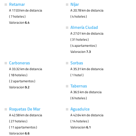
Retamar
Níjar
A 17.03 km de distancia
A 20.78 km de distancia
( 7 hoteles )
( 4 hoteles )
Valoracion
6.4
Almería Ciudad
A 27.01 km de distancia
( 31 hoteles )
( 4 apartamentos )
Valoracion
7.3
Carboneras
Sorbas
A 33.32 km de distancia
A 35.31 km de distancia
( 18 hoteles )
( 1 hotel )
( 2 apartamentos )
Tabernas
Valoracion
9.2
A 36.5 km de distancia
( 6 hoteles )
Roquetas De Mar
Aguadulce
A 42.58 km de distancia
A 42.64 km de distancia
( 27 hoteles )
( 14 hoteles )
( 11 apartamentos )
Valoracion
6.1
Valoracion
6.6