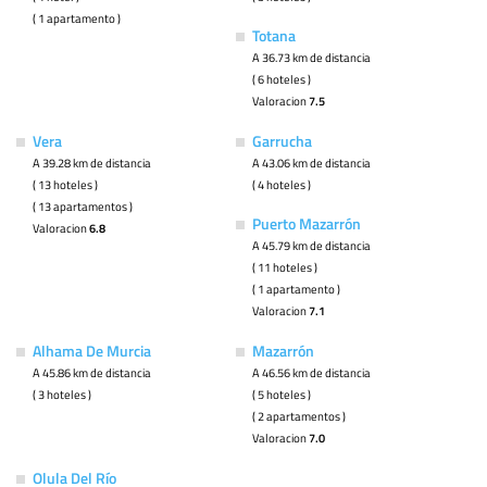
( 1 apartamento )
Totana
A 36.73 km de distancia
( 6 hoteles )
Valoracion
7.5
Vera
Garrucha
A 39.28 km de distancia
A 43.06 km de distancia
( 13 hoteles )
( 4 hoteles )
( 13 apartamentos )
Puerto Mazarrón
Valoracion
6.8
A 45.79 km de distancia
( 11 hoteles )
( 1 apartamento )
Valoracion
7.1
Alhama De Murcia
Mazarrón
A 45.86 km de distancia
A 46.56 km de distancia
( 3 hoteles )
( 5 hoteles )
( 2 apartamentos )
Valoracion
7.0
Olula Del Río