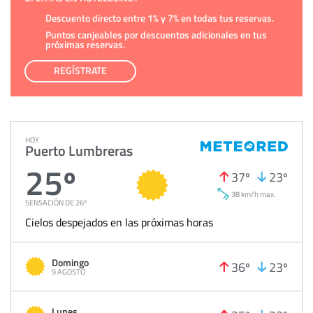
Descuento directo entre 1% y 7% en todas tus reservas.
Puntos canjeables por descuentos adicionales en tus
próximas reservas.
REGÍSTRATE
HOY
Puerto Lumbreras
25º
37º
23º
38 km/h max.
SENSACIÓN DE 26º
Cielos despejados en las próximas horas
Domingo
36º
23º
9 AGOSTO
Lunes