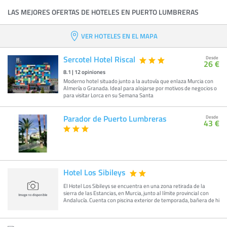
LAS MEJORES OFERTAS DE HOTELES EN PUERTO LUMBRERAS
VER HOTELES EN EL MAPA
Sercotel Hotel Riscal
Desde
26 €
8.1
|
12
opiniones
Moderno hotel situado junto a la autovía que enlaza Murcia con
Almería o Granada. Ideal para alojarse por motivos de negocios o
para visitar Lorca en su Semana Santa
Parador de Puerto Lumbreras
Desde
43 €
Hotel Los Sibileys
El Hotel Los Sibileys se encuentra en una zona retirada de la
sierra de las Estancias, en Murcia, junto al límite provincial con
Andalucía. Cuenta con piscina exterior de temporada, bañera de hi