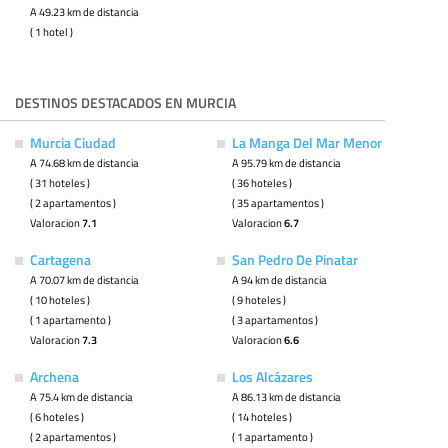
A 49.23 km de distancia
( 1 hotel )
DESTINOS DESTACADOS EN MURCIA
Murcia Ciudad
La Manga Del Mar Menor
A 74.68 km de distancia
A 95.79 km de distancia
( 31 hoteles )
( 36 hoteles )
( 2 apartamentos )
( 35 apartamentos )
Valoracion
7.1
Valoracion
6.7
Cartagena
San Pedro De Pinatar
A 70.07 km de distancia
A 94 km de distancia
( 10 hoteles )
( 9 hoteles )
( 1 apartamento )
( 3 apartamentos )
Valoracion
7.3
Valoracion
6.6
Archena
Los Alcázares
A 75.4 km de distancia
A 86.13 km de distancia
( 6 hoteles )
( 14 hoteles )
( 2 apartamentos )
( 1 apartamento )