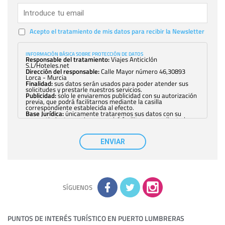
Acepto el tratamiento de mis datos para recibir la Newsletter
INFORMACIÓN BÁSICA SOBRE PROTECCIÓN DE DATOS
Responsable del tratamiento:
Viajes Anticiclón
S.L/Hoteles.net
Dirección del responsable:
Calle Mayor número 46,30893
Lorca - Murcia
Finalidad:
sus datos serán usados para poder atender sus
solicitudes y prestarle nuestros servicios.
Publicidad:
solo le enviaremos publicidad con su autorización
previa, que podrá facilitarnos mediante la casilla
correspondiente establecida al efecto.
Base Jurídica:
únicamente trataremos sus datos con su
consentimiento previo, que podrá facilitarnos mediante la
casilla correspondiente establecida al efecto.
Destinatarios:
con carácter general, sólo el personal de
nuestra entidad que esté debidamente autorizado podrá
ENVIAR
tener conocimiento de la información que le pedimos. No se
comunicarán datos a terceros.
Derechos:
tiene derecho a saber qué información tenemos
sobre usted, corregirla y eliminarla, tal y como se explica en
la información adicional disponible en nuestra página web.
Información complementaria:
Puede consultar la información
adicional y detallada sobre cómo tratamos sus datos en la
política de privacidad
SÍGUENOS
PUNTOS DE INTERÉS TURÍSTICO EN PUERTO LUMBRERAS