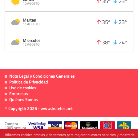
35º
23º
10 AGOSTO
Martes
35º
23º
11 AGOSTO
Miercoles
38º
24º
12 AGOSTO
Nota Legal y Condiciones Generales
Política de Privacidad
Uso de cookies
Empresas
Quiénes Somos
© Copyrigth 2026 - www.hoteles.net
Compra
100% segura
Utilizamos cookies propias y de terceros para mejorar nuestros servicios y mostrarle