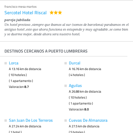
francisco mesa martos
Sercotel Hotel Riscal
pareja jubilada
Un hotel precioso ,siempre que ibamos al sur (somos de barcelona) parabamos en el
antiguo hotel ,este que ahora funciona es estupendo y muy agradable ,se come bien
y se duerme mejor, desde ahora sera nuestro hotel.
DESTINOS CERCANOS A PUERTO LUMBRERAS
Lorca
Durcal
A 13.16 km de distancia
A 16.76 km de distancia
( 10 hoteles )
( 4 hoteles )
( 1 apartamento )
Aguilas
Valoracion
8.7
A 26.88 km de distancia
( 10 hoteles )
( 1 apartamento )
Valoracion
8.0
San Juan De Los Terreros
Cuevas De Almanzora
A 27.24 km de distancia
A 27.5 km de distancia
( 1 hotel )
( 5 hoteles )