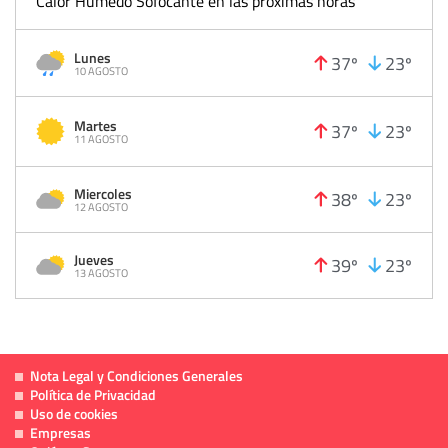
Calor Húmedo Sofocante en las próximas horas
Lunes
37º
23º
10 AGOSTO
Martes
37º
23º
11 AGOSTO
Miercoles
38º
23º
12 AGOSTO
Jueves
39º
23º
13 AGOSTO
Nota Legal y Condiciones Generales
Política de Privacidad
Uso de cookies
Empresas