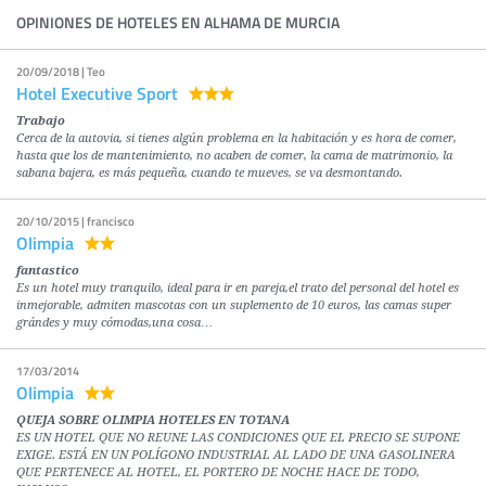
OPINIONES DE HOTELES EN ALHAMA DE MURCIA
20/09/2018 | Teo
Hotel Executive Sport
Trabajo
Cerca de la autovia, si tienes algún problema en la habitación y es hora de comer,
hasta que los de mantenimiento, no acaben de comer, la cama de matrimonio, la
sabana bajera, es más pequeña, cuando te mueves, se va desmontando.
20/10/2015 | francisco
Olimpia
fantastico
Es un hotel muy tranquilo, ideal para ir en pareja,el trato del personal del hotel es
inmejorable, admiten mascotas con un suplemento de 10 euros, las camas super
grándes y muy cómodas,una cosa…
17/03/2014
Olimpia
QUEJA SOBRE OLIMPIA HOTELES EN TOTANA
ES UN HOTEL QUE NO REUNE LAS CONDICIONES QUE EL PRECIO SE SUPONE
EXIGE. ESTÁ EN UN POLÍGONO INDUSTRIAL AL LADO DE UNA GASOLINERA
QUE PERTENECE AL HOTEL, EL PORTERO DE NOCHE HACE DE TODO,