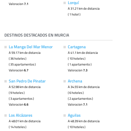
Lorquí
Valoracion
7.1
A 31.21 km de distancia
( 1 hotel )
DESTINOS DESTACADOS EN MURCIA
La Manga Del Mar Menor
Cartagena
A 59.17 km de distancia
A 41.1 km de distancia
( 36 hoteles )
( 10 hoteles )
( 35 apartamentos )
( 1 apartamento )
Valoracion
6.7
Valoracion
7.3
San Pedro De Pinatar
Archena
A 52.98 km de distancia
A 34.55 km de distancia
( 9 hoteles )
( 6 hoteles )
( 3 apartamentos )
( 2 apartamentos )
Valoracion
6.6
Valoracion
7.1
Los Alcázares
Aguilas
A 48.01 km de distancia
A 48.39 km de distancia
( 14 hoteles )
( 10 hoteles )