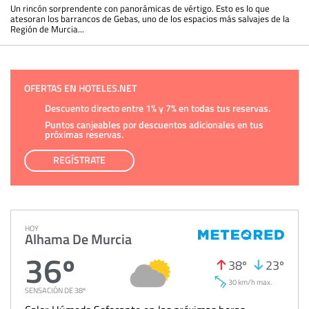
Un rincón sorprendente con panorámicas de vértigo. Esto es lo que
atesoran los barrancos de Gebas, uno de los espacios más salvajes de la
Región de Murcia...
OFERTAS EN HOTELES.NET
Descuento directo entre 1% y 7% en todas tus reservas.
Puntos canjeables por descuentos adicionales en tus
próximas reservas.
REGÍSTRATE
HOY
Alhama De Murcia
36º
38º
23º
30 km/h max.
SENSACIÓN DE 38º