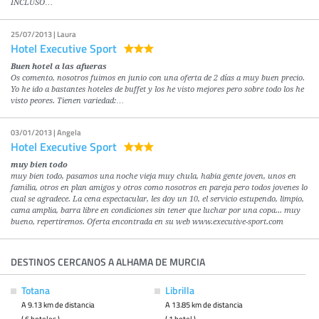
INCLUSO…
25/07/2013 | Laura
Hotel Executive Sport
Buen hotel a las afueras
Os comento, nosotros fuimos en junio con una oferta de 2 días a muy buen precio.
Yo he ido a bastantes hoteles de buffet y los he visto mejores pero sobre todo los he
visto peores. Tienen variedad:…
03/01/2013 | Angela
Hotel Executive Sport
muy bien todo
muy bien todo, pasamos una noche vieja muy chula, habia gente joven, unos en
familia, otros en plan amigos y otros como nosotros en pareja pero todos jovenes lo
cual se agradece. La cena espectacular, les doy un 10, el servicio estupendo, limpio,
cama amplia, barra libre en condiciones sin tener que luchar por una copa... muy
bueno, repertiremos. Oferta encontrada en su web www.executive-sport.com
DESTINOS CERCANOS A ALHAMA DE MURCIA
Totana
Librilla
A 9.13 km de distancia
A 13.85 km de distancia
( 6 hoteles )
( 1 hotel )