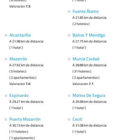
Valoracion
7.5
Fuente Álamo
A 21.85 km de distancia
( 2 hoteles )
Alcantarilla
Baños Y Mendigo
A 21.98 km de distancia
A 27.75 km de distancia
( 1 hotel )
( 1 hotel )
Mazarrón
Murcia Ciudad
A 27.92 km de distancia
A 28.88 km de distancia
( 5 hoteles )
( 31 hoteles )
( 2 apartamentos )
( 2 apartamentos )
Valoracion
7.0
Valoracion
7.1
Espinardo
Molina De Segura
A 29.21 km de distancia
A 29.98 km de distancia
( 1 hotel )
( 1 hotel )
Puerto Mazarrón
Ceutí
A 30.13 km de distancia
A 31.08 km de distancia
( 11 hoteles )
( 1 hotel )
( 1 apartamento )