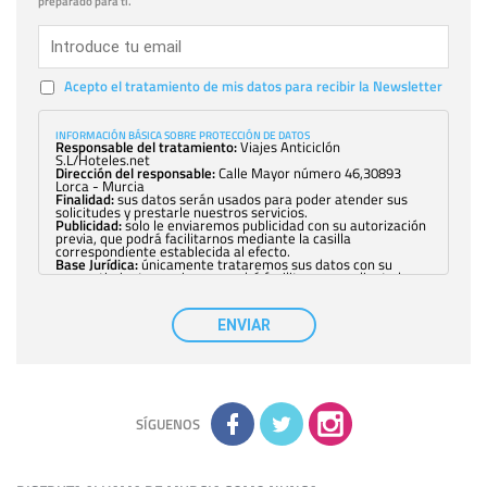
preparado para ti.
Acepto el tratamiento de mis datos para recibir la Newsletter
INFORMACIÓN BÁSICA SOBRE PROTECCIÓN DE DATOS
Responsable del tratamiento:
Viajes Anticiclón
S.L/Hoteles.net
Dirección del responsable:
Calle Mayor número 46,30893
Lorca - Murcia
Finalidad:
sus datos serán usados para poder atender sus
solicitudes y prestarle nuestros servicios.
Publicidad:
solo le enviaremos publicidad con su autorización
previa, que podrá facilitarnos mediante la casilla
correspondiente establecida al efecto.
Base Jurídica:
únicamente trataremos sus datos con su
consentimiento previo, que podrá facilitarnos mediante la
casilla correspondiente establecida al efecto.
Destinatarios:
con carácter general, sólo el personal de
nuestra entidad que esté debidamente autorizado podrá
ENVIAR
tener conocimiento de la información que le pedimos. No se
comunicarán datos a terceros.
Derechos:
tiene derecho a saber qué información tenemos
sobre usted, corregirla y eliminarla, tal y como se explica en
la información adicional disponible en nuestra página web.
Información complementaria:
Puede consultar la información
adicional y detallada sobre cómo tratamos sus datos en la
política de privacidad
SÍGUENOS