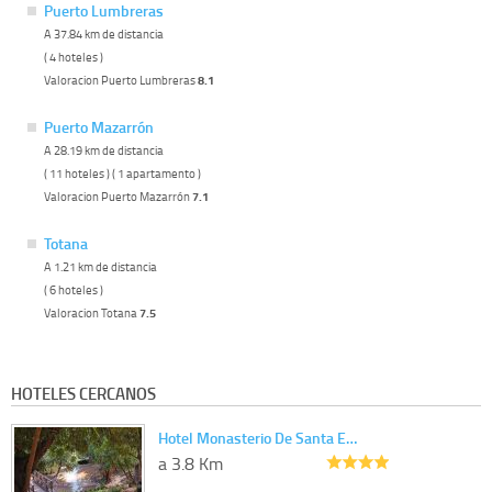
Puerto Lumbreras
A 37.84 km de distancia
( 4 hoteles )
Valoracion Puerto Lumbreras
8.1
Puerto Mazarrón
A 28.19 km de distancia
( 11 hoteles ) ( 1 apartamento )
Valoracion Puerto Mazarrón
7.1
Totana
A 1.21 km de distancia
( 6 hoteles )
Valoracion Totana
7.5
HOTELES CERCANOS
Hotel Monasterio De Santa E…
a 3.8 Km