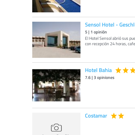
Sensol Hotel - Gesch
5
|
1
opinión
El Hotel Sensol abrió sus pu
con recepción 24 horas, cafe
Hotel Bahia
7.6
|
3
opiniones
Costamar