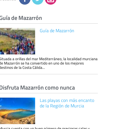
eliminarla, tal y como se explica en la
información adicional disponible en nuestra
página web.
Información complementaria:
Puede consultar
la información adicional y detallada sobre cómo
Guía de Mazarrón
tratamos sus datos en la
política de privacidad
Guía de Mazarrón
Situada a orillas del mar Mediterráneo, la localidad murciana
de Mazarrón se ha convertido en uno de los mejores
destinos de la Costa Cálida...
Disfruta Mazarrón como nunca
Las playas con más encanto
de la Región de Murcia
Murcia cuenta con un buen número de preciosas calas y