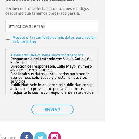
Recibe nuestras ofertas, promociones y códigos
descuento que tenemos preparado para ti.
Acepto el tratamiento de mis datos para recibir
la Newsletter
INFORMACIÓN BÁSICA SOBRE PROTECCIÓN DE DATOS
Responsable del tratamiento:
Viajes Anticiclón
S.L/Hoteles.net
Dirección del responsable:
Calle Mayor número
46,30893 Lorca - Murcia
Finalidad:
sus datos serán usados para poder
atender sus solicitudes y prestarle nuestros
servicios.
Publicidad:
solo le enviaremos publicidad con su
autorización previa, que podrá facilitarnos
mediante la casilla correspondiente establecida
al efecto.
Base Jurídica:
únicamente trataremos sus datos
con su consentimiento previo, que podrá
facilitarnos mediante la casilla correspondiente
ENVIAR
establecida al efecto.
Destinatarios:
con carácter general, sólo el
personal de nuestra entidad que esté
debidamente autorizado podrá tener
conocimiento de la información que le pedimos.
No se comunicarán datos a terceros.
Derechos:
tiene derecho a saber qué
información tenemos sobre usted, corregirla y
SÍGUENOS