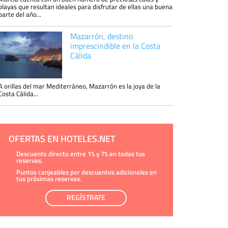
playas que resultan ideales para disfrutar de ellas una buena
parte del año...
Mazarrón, destino
imprescindible en la Costa
Cálida
A orillas del mar Mediterráneo, Mazarrón es la joya de la
Costa Cálida...
OFERTAS EN HOTELES.NET
Descuento directo entre 1% y 7% en todas tus
reservas.
Puntos canjeables por descuentos adicionales en
tus próximas reservas.
REGÍSTRATE