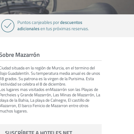
descuentos
Puntos canjeables por
adicionales
en tus próximas reservas.
Sobre Mazarrón
Ciudad situada en la región de Murcia, en el termino del
Bajo Guadalentín. Su temperatura media anual es de unos
18 grados. Su patrona es la virgen de la Purisima. Esta
festividad se celebra el 8 de diciembre.
Los lugares mas visitados en
Mazarrón son las Playas de
Percheies y Grande Mazarrón, Las Minas de Mazarrón, La
playa de la Bahia, La playa de Calnegre, El castillo de
Mazarron, El barco Fenicio de Mazarron entre otros
muchos lugares.
SUSCRÍBETE A HOTELES.NET