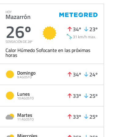
HOY
Mazarrón
26º
34º
23º
31 km/h max.
SENSACIÓN DE 28º
Calor Húmedo Sofocante en las próximas
horas
Domingo
34º
24º
9 AGOSTO
Lunes
33º
25º
10 AGOSTO
Martes
33º
25º
11 AGOSTO
Miercoles