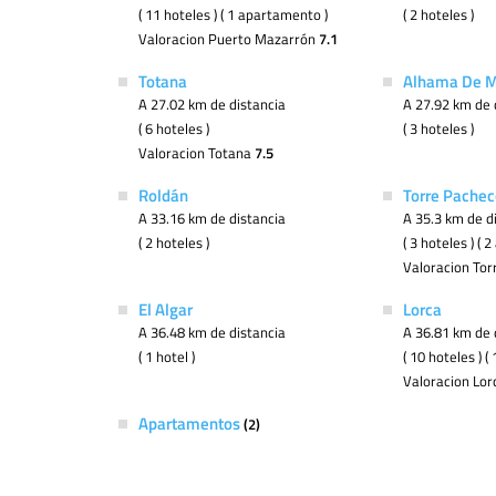
( 11 hoteles ) ( 1 apartamento )
( 2 hoteles )
Valoracion Puerto Mazarrón
7.1
Totana
Alhama De M
A 27.02 km de distancia
A 27.92 km de 
( 6 hoteles )
( 3 hoteles )
Valoracion Totana
7.5
Roldán
Torre Pachec
A 33.16 km de distancia
A 35.3 km de d
( 2 hoteles )
( 3 hoteles ) (
Valoracion To
El Algar
Lorca
A 36.48 km de distancia
A 36.81 km de 
( 1 hotel )
( 10 hoteles ) 
Valoracion Lo
Apartamentos
(2)