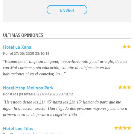
Base Jurídica:
únicamente trataremos sus datos con su consentimiento
ENVIAR
previo, que podrá facilitarnos mediante la casilla correspondiente
establecida al efecto.
Destinatarios:
con carácter general, sólo el personal de nuestra entidad
que esté debidamente autorizado podrá tener conocimiento de la
información que le pedimos. No se comunicarán datos a terceros.
ÚLTIMAS OPINIONES
Derechos:
tiene derecho a saber qué información tenemos sobre usted,
corregirla y eliminarla, tal y como se explica en la información adicional
Hotel La Xana
disponible en nuestra página web.
Información complementaria:
Puede consultar la información adicional y
Por
el 27/09/2025 23:10:13
detallada sobre cómo tratamos sus datos en la
política de privacidad
"Pésimo hotel, limpieza ninguna, inmovilisrio roto y mal arrerglo, dueñas
con Mal carácter y sin educación, sin aire ni calefacción en las
habitaciones ni en el comedor, las…"
Hotel Htop Molinos Park
Por
A los pasotas
el 22/04/2025 23:18:12
"He estado desde las 21h 45’ hasta las 23h 15’ llamando para que me
digan la dirección exacta. Han llegado dos personas mayores y mañana a
primera hora he de pasar a recogerlas.Todo…"
Hotel Los Tilos