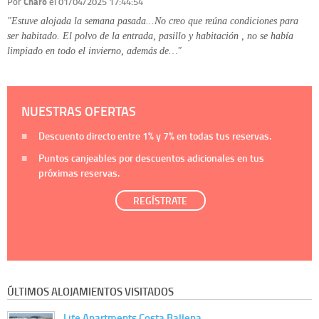
Por
Charo
el 01/04/2025 17:44:54
"Estuve alojada la semana pasada...No creo que reúna condiciones para
ser habitado. El polvo de la entrada, pasillo y habitación , no se había
limpiado en todo el invierno, además de…"
NUESTRAS OFERTAS
Descuento directo entre
1%
y
7%
en todas tus reservas.
Puntos canjeables por descuentos adicionales en tus
próximas reservas.
REGÍSTRATE
ÚLTIMOS ALOJAMIENTOS VISITADOS
Life Apartments Costa Ballena