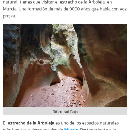
natural, tienes que visitar el estrecho de la Arboleja, en
Murcia. Una formación de más de 9000 años que habla con voz
propia.
Dificultad Baja
estrecho de la Arboleja
El
es uno de los espacios naturales
Murcia
más bonitos y desconocidos de
. Perteneciente a la